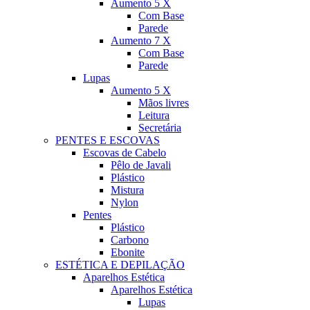
Aumento 5 X
Com Base
Parede
Aumento 7 X
Com Base
Parede
Lupas
Aumento 5 X
Mãos livres
Leitura
Secretária
PENTES E ESCOVAS
Escovas de Cabelo
Pêlo de Javali
Plástico
Mistura
Nylon
Pentes
Plástico
Carbono
Ebonite
ESTÉTICA E DEPILAÇÃO
Aparelhos Estética
Aparelhos Estética
Lupas