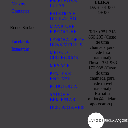
ESPELHOS E
FEIRA
Marcas
LUPAS
DAS 10H00 /
Contactos
19H00
ESTÉTICA E
DEPILAÇÃO
MANICURE
Redes Sociais
E PEDICURE
Tel.:
+351 218
866 205 (Custo
LABORATÓRIO/
Facebook
de uma
DENSÍMETROS
chamada para
Instagram
rede fixa
MÉDICO-
nacional)
CIRURGICOS
Tlm.:
+351 963
MÉNAGE
170 938 (Custo
de uma
PENTES E
chamada para
ESCOVAS
rede móvel
PODOLOGIA
nacional)
E-mail.:
SAÚDE E
online@cutelari
BEM ESTAR
apolycarpo.pt
DESCARTÁVEIS