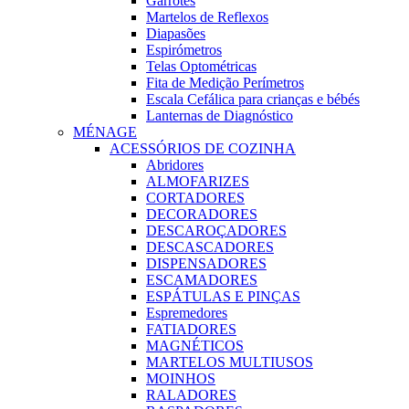
Garrotes
Martelos de Reflexos
Diapasões
Espirómetros
Telas Optométricas
Fita de Medição Perímetros
Escala Cefálica para crianças e bébés
Lanternas de Diagnóstico
MÉNAGE
ACESSÓRIOS DE COZINHA
Abridores
ALMOFARIZES
CORTADORES
DECORADORES
DESCAROÇADORES
DESCASCADORES
DISPENSADORES
ESCAMADORES
ESPÁTULAS E PINÇAS
Espremedores
FATIADORES
MAGNÉTICOS
MARTELOS MULTIUSOS
MOINHOS
RALADORES