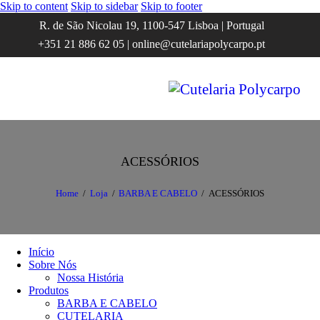
Skip to content
Skip to sidebar
Skip to footer
R. de São Nicolau 19, 1100-547 Lisboa | Portugal
+351 21 886 62 05 | online@cutelariapolycarpo.pt
ACESSÓRIOS
Home
Loja
BARBA E CABELO
ACESSÓRIOS
Início
Sobre Nós
Nossa História
Produtos
BARBA E CABELO
CUTELARIA