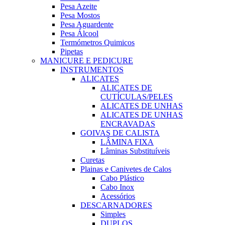
Pesa Azeite
Pesa Mostos
Pesa Aguardente
Pesa Álcool
Termómetros Quimicos
Pipetas
MANICURE E PEDICURE
INSTRUMENTOS
ALICATES
ALICATES DE
CUTÍCULAS/PELES
ALICATES DE UNHAS
ALICATES DE UNHAS
ENCRAVADAS
GOIVAS DE CALISTA
LÂMINA FIXA
Lâminas Substituíveis
Curetas
Plainas e Canivetes de Calos
Cabo Plástico
Cabo Inox
Acessórios
DESCARNADORES
Simples
DUPLOS