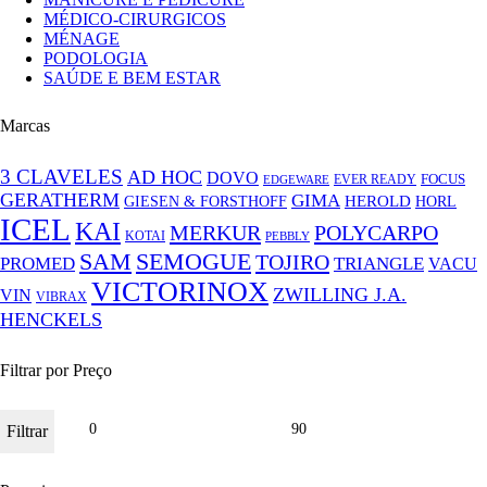
MÉDICO-CIRURGICOS
MÉNAGE
PODOLOGIA
SAÚDE E BEM ESTAR
Marcas
3 CLAVELES
AD HOC
DOVO
FOCUS
EVER READY
EDGEWARE
GERATHERM
GIMA
GIESEN & FORSTHOFF
HEROLD
HORL
ICEL
KAI
MERKUR
POLYCARPO
KOTAI
PEBBLY
SAM
SEMOGUE
TOJIRO
PROMED
TRIANGLE
VACU
VICTORINOX
ZWILLING J.A.
VIN
VIBRAX
HENCKELS
Filtrar por Preço
Filtrar