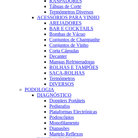
RASPADORES
Tábuas de Corte
Termómetros Diversos
ACESSÓRIOS PARA VINHO
AREJADORES
BAR E COCKTAILS
Bombas de Vácuo
Conjuntos de Champanhe
Conjuntos de Vinho
Corta Cápsulas
Decanter
Mangas Refrigeradoras
ROLHAS E TAMPÕES
SACA-ROLHAS
Termómetros
DIVERSOS
PODOLOGIA
DIAGNÓSTICO
Dopplers Portáteis
Pedigrafos
Plataformas Electrónicas
Podoscópios
Monofilamento
Diapasões
Martelo Reflexos