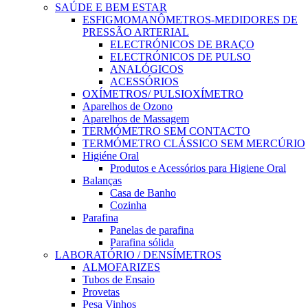
SAÚDE E BEM ESTAR
ESFIGMOMANÔMETROS-MEDIDORES DE
PRESSÃO ARTERIAL
ELECTRÓNICOS DE BRAÇO
ELECTRÓNICOS DE PULSO
ANALÓGICOS
ACESSÓRIOS
OXÍMETROS/ PULSIOXÍMETRO
Aparelhos de Ozono
Aparelhos de Massagem
TERMÓMETRO SEM CONTACTO
TERMÓMETRO CLÁSSICO SEM MERCÚRIO
Higiéne Oral
Produtos e Acessórios para Higiene Oral
Balanças
Casa de Banho
Cozinha
Parafina
Panelas de parafina
Parafina sólida
LABORATÓRIO / DENSÍMETROS
ALMOFARIZES
Tubos de Ensaio
Provetas
Pesa Vinhos