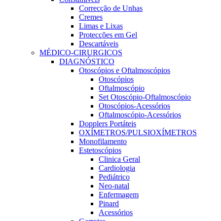
Correcção de Unhas
Cremes
Limas e Lixas
Protecções em Gel
Descartáveis
MÉDICO-CIRURGICOS
DIAGNÓSTICO
Otoscópios e Oftalmoscópios
Otoscópios
Oftalmoscópio
Set Otoscópio-Oftalmoscópio
Otoscópios-Acessórios
Oftalmoscópio-Acessórios
Dopplers Portáteis
OXÍMETROS/PULSIOXÍMETROS
Monofilamento
Estetoscópios
Clinica Geral
Cardiologia
Pediátrico
Neo-natal
Enfermagem
Pinard
Acessórios