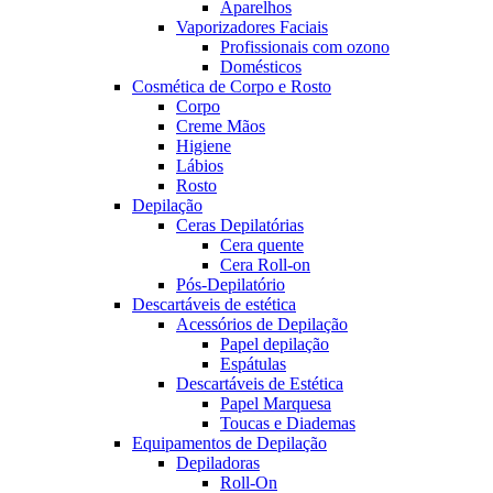
Aparelhos
Vaporizadores Faciais
Profissionais com ozono
Domésticos
Cosmética de Corpo e Rosto
Corpo
Creme Mãos
Higiene
Lábios
Rosto
Depilação
Ceras Depilatórias
Cera quente
Cera Roll-on
Pós-Depilatório
Descartáveis de estética
Acessórios de Depilação
Papel depilação
Espátulas
Descartáveis de Estética
Papel Marquesa
Toucas e Diademas
Equipamentos de Depilação
Depiladoras
Roll-On