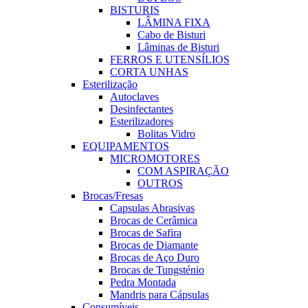
BISTURIS
LÂMINA FIXA
Cabo de Bisturi
Lâminas de Bisturi
FERROS E UTENSÍLIOS
CORTA UNHAS
Esterilização
Autoclaves
Desinfectantes
Esterilizadores
Bolitas Vidro
EQUIPAMENTOS
MICROMOTORES
COM ASPIRAÇÃO
OUTROS
Brocas/Fresas
Capsulas Abrasivas
Brocas de Cerâmica
Brocas de Safira
Brocas de Diamante
Brocas de Aço Duro
Brocas de Tungsténio
Pedra Montada
Mandris para Cápsulas
Consumíveis