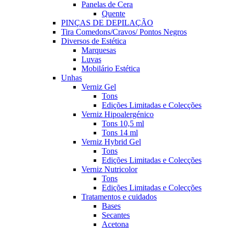
Panelas de Cera
Quente
PINÇAS DE DEPILAÇÃO
Tira Comedons/Cravos/ Pontos Negros
Diversos de Estética
Marquesas
Luvas
Mobilário Estética
Unhas
Verniz Gel
Tons
Edições Limitadas e Colecções
Verniz Hipoalergénico
Tons 10,5 ml
Tons 14 ml
Verniz Hybrid Gel
Tons
Edições Limitadas e Colecções
Verniz Nutricolor
Tons
Edições Limitadas e Colecções
Tratamentos e cuidados
Bases
Secantes
Acetona