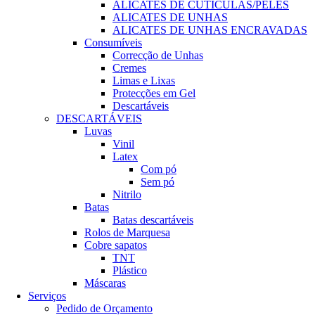
ALICATES DE CUTÍCULAS/PELES
ALICATES DE UNHAS
ALICATES DE UNHAS ENCRAVADAS
Consumíveis
Correcção de Unhas
Cremes
Limas e Lixas
Protecções em Gel
Descartáveis
DESCARTÁVEIS
Luvas
Vinil
Latex
Com pó
Sem pó
Nitrilo
Batas
Batas descartáveis
Rolos de Marquesa
Cobre sapatos
TNT
Plástico
Máscaras
Serviços
Pedido de Orçamento