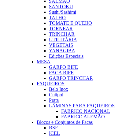
SALMÃO
SANTOKU
Sushi/Sashimi
TALHO
TOMATE E QUEIJO
TORNEAR
TRINCHAR
UTILITÁRIA
VEGETAIS
YANAGIBA
Edições Especiais
MESA
GARFO BIFE
FACA BIFE
GARFO TRINCHAR
FAQUEIROS
Belo Inox
Cutipol
Prata
LÂMINAS PARA FAQUEIROS
FABRICO NACIONAL
FABRICO ALEMÃO
Blocos e Conjuntos de Facas
BSF
ICEL