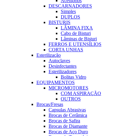
Acessórios
DESCARNADORES
Simples
DUPLOS
BISTURIS
LÂMINA FIXA
Cabo de Bisturi
Lâminas de Bisturi
FERROS E UTENSÍLIOS
CORTA UNHAS
Esterilização
Autoclaves
Desinfectantes
Esterilizadores
Bolitas Vidro
EQUIPAMENTOS
MICROMOTORES
COM ASPIRAÇÃO
OUTROS
Brocas/Fresas
Capsulas Abrasivas
Brocas de Cerâmica
Brocas de Safira
Brocas de Diamante
Brocas de Aço Duro