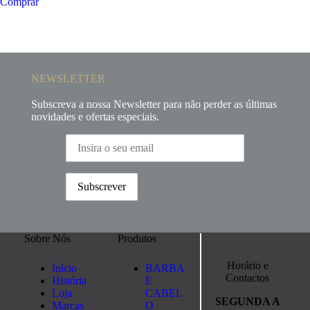
Comprar
NEWSLETTER
Subscreva a nossa Newsletter para não perder as últimas
novidades e ofertas especiais.
Sobre Nós
Produtos
Horário e
Início
BARBA
Contactos
História
E
Loja
CABEL
SEGUNDA A
Marcas
O