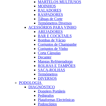
MARTELOS MULTIUSOS
MOINHOS
RALADORES
RASPADORES
Tábuas de Corte
Termómetros Diversos
ACESSÓRIOS PARA VINHO
AREJADORES
BAR E COCKTAILS
Bombas de Vácuo
Conjuntos de Champanhe
Conjuntos de Vinho
Corta Cápsulas
Decanter
Mangas Refrigeradoras
ROLHAS E TAMPÕES
SACA-ROLHAS
Termómetros
DIVERSOS
PODOLOGIA
DIAGNÓSTICO
Dopplers Portáteis
Pedigrafos
Plataformas Electrónicas
Podoscópios