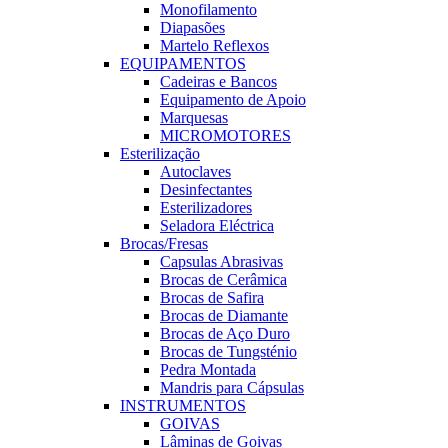
Monofilamento
Diapasões
Martelo Reflexos
EQUIPAMENTOS
Cadeiras e Bancos
Equipamento de Apoio
Marquesas
MICROMOTORES
Esterilização
Autoclaves
Desinfectantes
Esterilizadores
Seladora Eléctrica
Brocas/Fresas
Capsulas Abrasivas
Brocas de Cerâmica
Brocas de Safira
Brocas de Diamante
Brocas de Aço Duro
Brocas de Tungsténio
Pedra Montada
Mandris para Cápsulas
INSTRUMENTOS
GOIVAS
Lâminas de Goivas