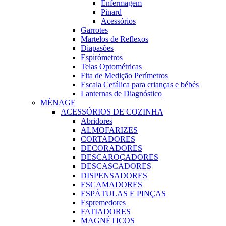
Enfermagem
Pinard
Acessórios
Garrotes
Martelos de Reflexos
Diapasões
Espirómetros
Telas Optométricas
Fita de Medição Perímetros
Escala Cefálica para crianças e bébés
Lanternas de Diagnóstico
MÉNAGE
ACESSÓRIOS DE COZINHA
Abridores
ALMOFARIZES
CORTADORES
DECORADORES
DESCAROÇADORES
DESCASCADORES
DISPENSADORES
ESCAMADORES
ESPÁTULAS E PINÇAS
Espremedores
FATIADORES
MAGNÉTICOS