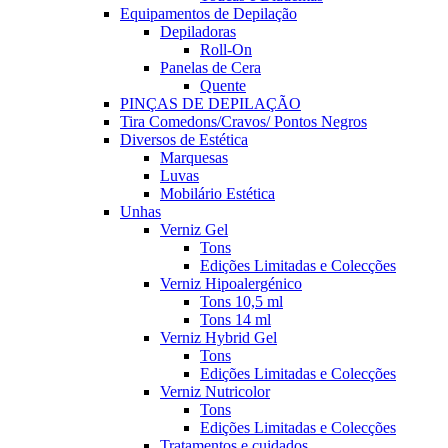
Equipamentos de Depilação
Depiladoras
Roll-On
Panelas de Cera
Quente
PINÇAS DE DEPILAÇÃO
Tira Comedons/Cravos/ Pontos Negros
Diversos de Estética
Marquesas
Luvas
Mobilário Estética
Unhas
Verniz Gel
Tons
Edições Limitadas e Colecções
Verniz Hipoalergénico
Tons 10,5 ml
Tons 14 ml
Verniz Hybrid Gel
Tons
Edições Limitadas e Colecções
Verniz Nutricolor
Tons
Edições Limitadas e Colecções
Tratamentos e cuidados