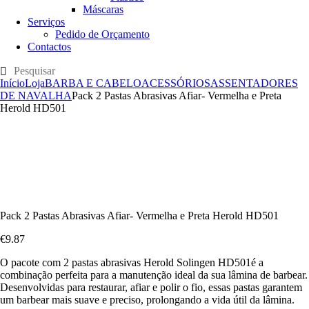
Máscaras
Serviços
Pedido de Orçamento
Contactos
Início
Loja
BARBA E CABELO
ACESSÓRIOS
ASSENTADORES
DE NAVALHA
Pack 2 Pastas Abrasivas Afiar- Vermelha e Preta
Herold HD501
Pack 2 Pastas Abrasivas Afiar- Vermelha e Preta Herold HD501
€
9
.
87
O
pacote com 2 pastas abrasivas Herold Solingen HD501
é a
combinação perfeita para a manutenção ideal da sua lâmina de barbear.
Desenvolvidas para restaurar, afiar e polir o fio, essas pastas garantem
um barbear mais suave e preciso, prolongando a vida útil da lâmina.