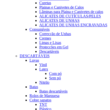
Curetas
Plainas e Canivetes de Calos
Lâminas para Plaina e Canivetes de calos
ALICATES DE CUTÍCULAS/PELES
ALICATES DE UNHAS
ALICATES DE UNHAS ENCRAVADAS
Consumíveis
Correcção de Unhas
Cremes
Limas e Lixas
Protecções em Gel
Descartáveis
DESCARTÁVEIS
Luvas
Vinil
Latex
Com pó
Sem pó
Nitrilo
Batas
Batas descartáveis
Rolos de Marquesa
Cobre sapatos
TNT
Plástico