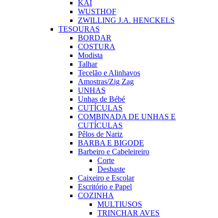
KAI
WUSTHOF
ZWILLING J.A. HENCKELS
TESOURAS
BORDAR
COSTURA
Modista
Talhar
Tecelão e Alinhavos
Amostras/Zig Zag
UNHAS
Unhas de Bébé
CUTÍCULAS
COMBINADA DE UNHAS E
CUTÍCULAS
Pêlos de Nariz
BARBA E BIGODE
Barbeiro e Cabeleireiro
Corte
Desbaste
Caixeiro e Escolar
Escritório e Papel
COZINHA
MULTIUSOS
TRINCHAR AVES