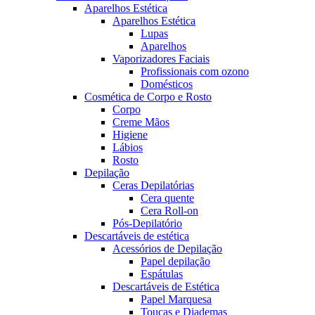
Aparelhos Estética
Aparelhos Estética
Lupas
Aparelhos
Vaporizadores Faciais
Profissionais com ozono
Domésticos
Cosmética de Corpo e Rosto
Corpo
Creme Mãos
Higiene
Lábios
Rosto
Depilação
Ceras Depilatórias
Cera quente
Cera Roll-on
Pós-Depilatório
Descartáveis de estética
Acessórios de Depilação
Papel depilação
Espátulas
Descartáveis de Estética
Papel Marquesa
Toucas e Diademas