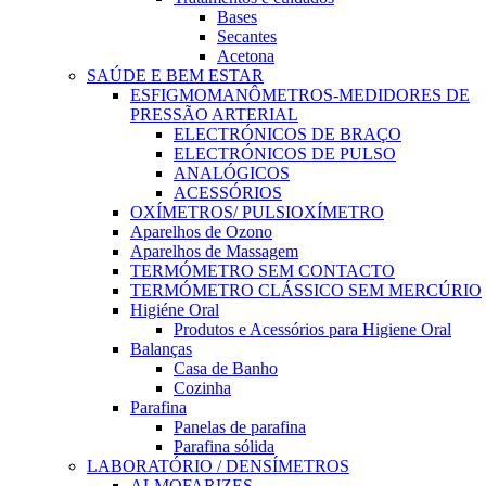
Bases
Secantes
Acetona
SAÚDE E BEM ESTAR
ESFIGMOMANÔMETROS-MEDIDORES DE
PRESSÃO ARTERIAL
ELECTRÓNICOS DE BRAÇO
ELECTRÓNICOS DE PULSO
ANALÓGICOS
ACESSÓRIOS
OXÍMETROS/ PULSIOXÍMETRO
Aparelhos de Ozono
Aparelhos de Massagem
TERMÓMETRO SEM CONTACTO
TERMÓMETRO CLÁSSICO SEM MERCÚRIO
Higiéne Oral
Produtos e Acessórios para Higiene Oral
Balanças
Casa de Banho
Cozinha
Parafina
Panelas de parafina
Parafina sólida
LABORATÓRIO / DENSÍMETROS
ALMOFARIZES