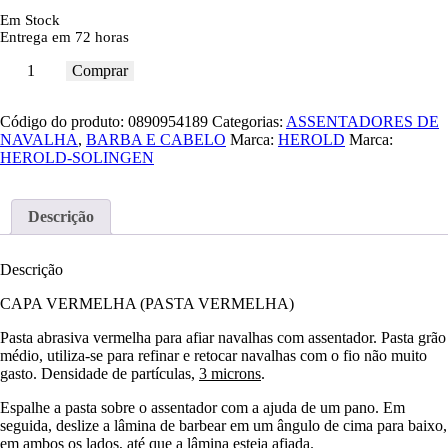
Em Stock
Entrega em 72 horas
Comprar
Código do produto:
0890954189
Categorias:
ASSENTADORES DE
NAVALHA
,
BARBA E CABELO
Marca:
HEROLD
Marca:
HEROLD-SOLINGEN
Descrição
Descrição
CAPA VERMELHA (PASTA VERMELHA)
Pasta abrasiva vermelha para afiar navalhas com assentador. Pasta grão
médio, utiliza-se para refinar e retocar navalhas com o fio não muito
gasto. Densidade de partículas,
3 microns
.
Espalhe a pasta sobre o assentador com a ajuda de um pano. Em
seguida, deslize a lâmina de barbear em um ângulo de cima para baixo,
em ambos os lados, até que a lâmina esteja afiada.