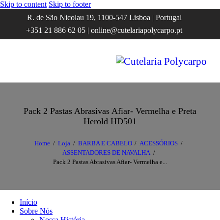
Skip to content
Skip to footer
R. de São Nicolau 19, 1100-547 Lisboa | Portugal
+351 21 886 62 05 | online@cutelariapolycarpo.pt
Pack 2 Pastas Abrasivas Afiar- Vermelha e Preta
Herold HD501
Home
Loja
BARBA E CABELO
ACESSÓRIOS
ASSENTADORES DE NAVALHA
Pack 2 Pastas Abrasivas Afiar- Vermelha e...
Início
Sobre Nós
Nossa História