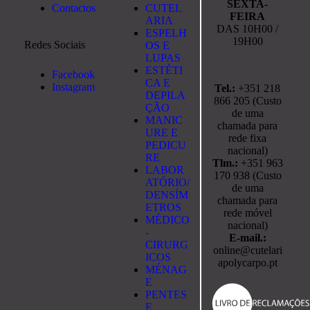
SEXTA-
Contactos
CUTEL
FEIRA
ARIA
DAS 10H00 /
ESPELH
19H00
Redes Sociais
OS E
LUPAS
ESTÉTI
Facebook
CA E
Instagram
Tel.:
+351 218
DEPILA
866 205 (Custo
ÇÃO
de uma
MANIC
chamada para
URE E
rede fixa
PEDICU
nacional)
RE
Tlm.:
+351 963
LABOR
170 938 (Custo
ATÓRIO/
de uma
DENSÍM
chamada para
ETROS
rede móvel
MÉDICO
nacional)
-
E-mail.:
CIRURG
online@cutelari
ICOS
apolycarpo.pt
MÉNAG
E
PENTES
E