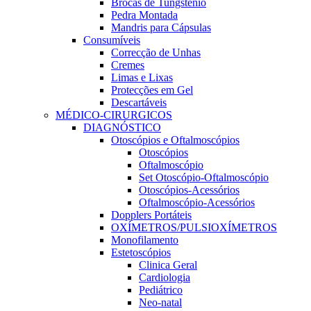
Brocas de Tungsténio
Pedra Montada
Mandris para Cápsulas
Consumíveis
Correcção de Unhas
Cremes
Limas e Lixas
Protecções em Gel
Descartáveis
MÉDICO-CIRURGICOS
DIAGNÓSTICO
Otoscópios e Oftalmoscópios
Otoscópios
Oftalmoscópio
Set Otoscópio-Oftalmoscópio
Otoscópios-Acessórios
Oftalmoscópio-Acessórios
Dopplers Portáteis
OXÍMETROS/PULSIOXÍMETROS
Monofilamento
Estetoscópios
Clinica Geral
Cardiologia
Pediátrico
Neo-natal