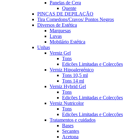
Panelas de Cera
Quente
PINÇAS DE DEPILAÇÃO
Tira Comedons/Cravos/ Pontos Negros
Diversos de Estética
Marquesas
Luvas
Mobilário Estética
Unhas
Verniz Gel
Tons
Edições Limitadas e Colecções
Verniz Hipoalergénico
Tons 10,5 ml
Tons 14 ml
Verniz Hybrid Gel
Tons
Edições Limitadas e Colecções
Verniz Nutricolor
Tons
Edições Limitadas e Colecções
Tratamentos e cuidados
Bases
Secantes
Acetona