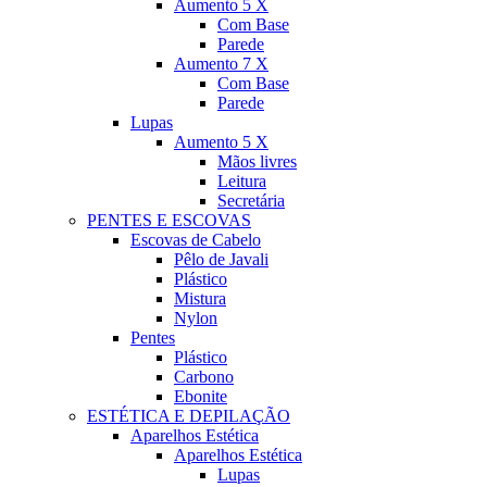
Aumento 5 X
Com Base
Parede
Aumento 7 X
Com Base
Parede
Lupas
Aumento 5 X
Mãos livres
Leitura
Secretária
PENTES E ESCOVAS
Escovas de Cabelo
Pêlo de Javali
Plástico
Mistura
Nylon
Pentes
Plástico
Carbono
Ebonite
ESTÉTICA E DEPILAÇÃO
Aparelhos Estética
Aparelhos Estética
Lupas