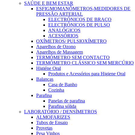
SAÚDE E BEM ESTAR
ESFIGMOMANÔMETROS-MEDIDORES DE
PRESSÃO ARTERIAL
ELECTRÓNICOS DE BRAÇO
ELECTRÓNICOS DE PULSO
ANALÓGICOS
ACESSÓRIOS
OXÍMETROS/ PULSIOXÍMETRO
Aparelhos de Ozono
Aparelhos de Massagem
TERMÓMETRO SEM CONTACTO
TERMÓMETRO CLÁSSICO SEM MERCÚRIO
Higiéne Oral
Produtos e Acessórios para Higiene Oral
Balanças
Casa de Banho
Cozinha
Parafina
Panelas de parafina
Parafina sólida
LABORATÓRIO / DENSÍMETROS
ALMOFARIZES
Tubos de Ensaio
Provetas
Pesa Vinhos