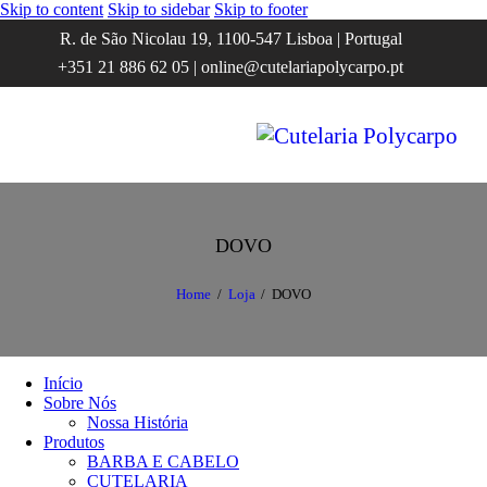
Skip to content
Skip to sidebar
Skip to footer
R. de São Nicolau 19, 1100-547 Lisboa | Portugal
+351 21 886 62 05 | online@cutelariapolycarpo.pt
DOVO
Home
Loja
DOVO
Início
Sobre Nós
Nossa História
Produtos
BARBA E CABELO
CUTELARIA