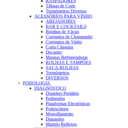
RASPADORES
Tábuas de Corte
Termómetros Diversos
ACESSÓRIOS PARA VINHO
AREJADORES
BAR E COCKTAILS
Bombas de Vácuo
Conjuntos de Champanhe
Conjuntos de Vinho
Corta Cápsulas
Decanter
Mangas Refrigeradoras
ROLHAS E TAMPÕES
SACA-ROLHAS
Termómetros
DIVERSOS
PODOLOGIA
DIAGNÓSTICO
Dopplers Portáteis
Pedigrafos
Plataformas Electrónicas
Podoscópios
Monofilamento
Diapasões
Martelo Reflexos