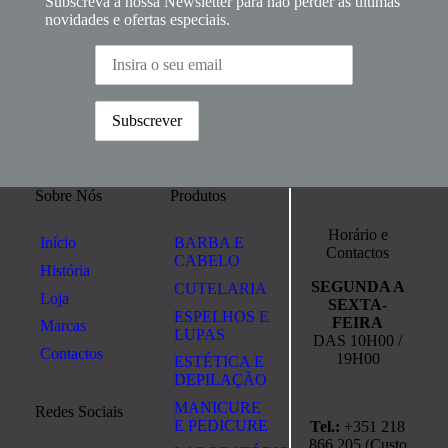
Subscreva a nossa Newsletter para não perder as últimas
novidades e ofertas especiais.
Sobre Nós
Produtos
Horário e
Início
BARBA E
Contactos
CABELO
História
SEGUNDA A
CUTELARIA
Loja
SEXTA-
ESPELHOS E
FEIRA
Marcas
LUPAS
DAS 10H00 /
Contactos
19H00
ESTÉTICA E
DEPILAÇÃO
MANICURE
Redes Sociais
E PEDICURE
Tel.:
+351 218
866 205 (Custo