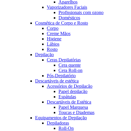
Aparelhos
Vaporizadores Faciais
Profissionais com ozono
Domésticos
Cosmética de Corpo e Rosto
Corpo
Creme Mãos
Higiene
Lábios
Rosto
Depilação
Ceras Depilatórias
Cera quente
Cera Roll-on
Pós-Depilatório
Descartáveis de estética
Acessórios de Depilação
Papel depilação
Espátulas
Descartáveis de Estética
Papel Marquesa
Toucas e Diademas
Equipamentos de Depilação
Depiladoras
Roll-On