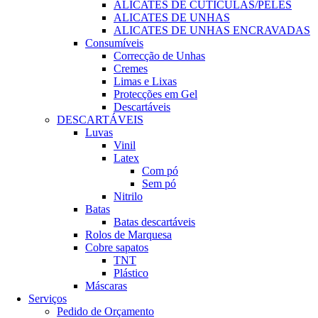
ALICATES DE CUTÍCULAS/PELES
ALICATES DE UNHAS
ALICATES DE UNHAS ENCRAVADAS
Consumíveis
Correcção de Unhas
Cremes
Limas e Lixas
Protecções em Gel
Descartáveis
DESCARTÁVEIS
Luvas
Vinil
Latex
Com pó
Sem pó
Nitrilo
Batas
Batas descartáveis
Rolos de Marquesa
Cobre sapatos
TNT
Plástico
Máscaras
Serviços
Pedido de Orçamento