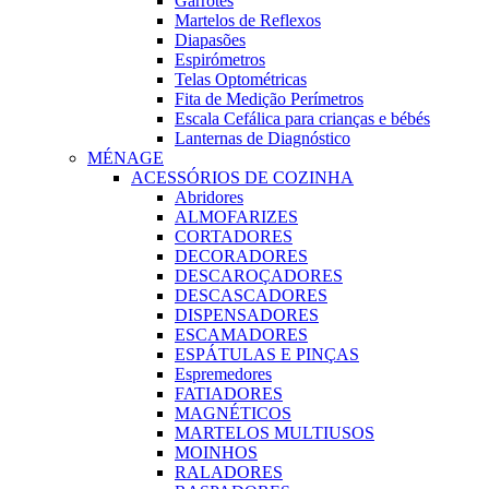
Garrotes
Martelos de Reflexos
Diapasões
Espirómetros
Telas Optométricas
Fita de Medição Perímetros
Escala Cefálica para crianças e bébés
Lanternas de Diagnóstico
MÉNAGE
ACESSÓRIOS DE COZINHA
Abridores
ALMOFARIZES
CORTADORES
DECORADORES
DESCAROÇADORES
DESCASCADORES
DISPENSADORES
ESCAMADORES
ESPÁTULAS E PINÇAS
Espremedores
FATIADORES
MAGNÉTICOS
MARTELOS MULTIUSOS
MOINHOS
RALADORES