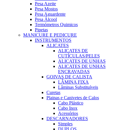
Pesa Azeite
Pesa Mostos
Pesa Aguardente
Pesa Álcool
Termómetros Quimicos
Pipetas
MANICURE E PEDICURE
INSTRUMENTOS
ALICATES
ALICATES DE
CUTÍCULAS/PELES
ALICATES DE UNHAS
ALICATES DE UNHAS
ENCRAVADAS
GOIVAS DE CALISTA
LÂMINA FIXA
Lâminas Substituíveis
Curetas
Plainas e Canivetes de Calos
Cabo Plástico
Cabo Inox
Acessórios
DESCARNADORES
Simples
DUPLOS