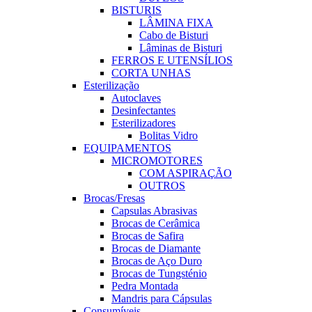
BISTURIS
LÂMINA FIXA
Cabo de Bisturi
Lâminas de Bisturi
FERROS E UTENSÍLIOS
CORTA UNHAS
Esterilização
Autoclaves
Desinfectantes
Esterilizadores
Bolitas Vidro
EQUIPAMENTOS
MICROMOTORES
COM ASPIRAÇÃO
OUTROS
Brocas/Fresas
Capsulas Abrasivas
Brocas de Cerâmica
Brocas de Safira
Brocas de Diamante
Brocas de Aço Duro
Brocas de Tungsténio
Pedra Montada
Mandris para Cápsulas
Consumíveis