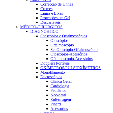
Correcção de Unhas
Cremes
Limas e Lixas
Protecções em Gel
Descartáveis
MÉDICO-CIRURGICOS
DIAGNÓSTICO
Otoscópios e Oftalmoscópios
Otoscópios
Oftalmoscópio
Set Otoscópio-Oftalmoscópio
Otoscópios-Acessórios
Oftalmoscópio-Acessórios
Dopplers Portáteis
OXÍMETROS/PULSIOXÍMETROS
Monofilamento
Estetoscópios
Clinica Geral
Cardiologia
Pediátrico
Neo-natal
Enfermagem
Pinard
Acessórios