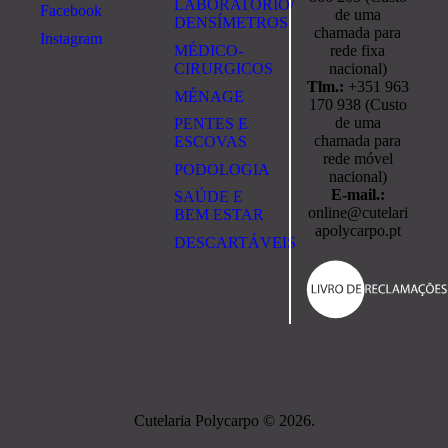
LABORATÓRIO/
Facebook
de uma
DENSÍMETROS
chamada para
Instagram
rede fixa
MÉDICO-
nacional)
CIRURGICOS
Tlm.:
+351 963
MÉNAGE
170 938 (Custo
de uma
PENTES E
chamada para
ESCOVAS
rede móvel
PODOLOGIA
nacional)
E-mail.:
SAÚDE E
online@cutelari
BEM ESTAR
apolycarpo.pt
DESCARTÁVEIS
Cutelaria Polycarpo © 2026.