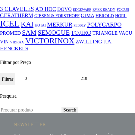
3 CLAVELES
AD HOC
DOVO
FOCUS
EVER READY
EDGEWARE
GERATHERM
GIMA
GIESEN & FORSTHOFF
HEROLD
HORL
ICEL
KAI
MERKUR
POLYCARPO
KOTAI
PEBBLY
SAM
SEMOGUE
TOJIRO
PROMED
TRIANGLE
VACU
VICTORINOX
ZWILLING J.A.
VIN
VIBRAX
HENCKELS
Filtrar por Preço
Filtrar
Pesquisa
Search
NEWSLETTER