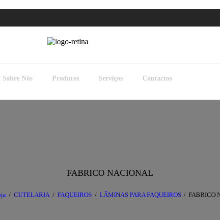
Sobre Nós
Produtos
Serviços
Contactos
FABRICO NACIONAL
ja
CUTELARIA
FAQUEIROS
LÂMINAS PARA FAQUEIROS
FABRICO 