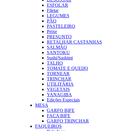
ESFOLAR
Filetar
LEGUMES
PÃO
PASTELEIRO
Peixe
PRESUNTO
RETALHAR CASTANHAS
SALMÃO
SANTOKU
Sushi/Sashimi
TALHO
TOMATE E QUEIJO
TORNEAR
TRINCHAR
UTILITÁRIA
VEGETAIS
YANAGIBA
Edições Especiais
MESA
GARFO BIFE
FACA BIFE
GARFO TRINCHAR
FAQUEIROS