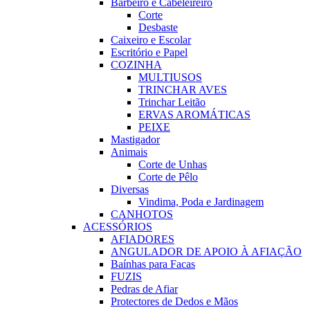
Barbeiro e Cabeleireiro
Corte
Desbaste
Caixeiro e Escolar
Escritório e Papel
COZINHA
MULTIUSOS
TRINCHAR AVES
Trinchar Leitão
ERVAS AROMÁTICAS
PEIXE
Mastigador
Animais
Corte de Unhas
Corte de Pêlo
Diversas
Vindima, Poda e Jardinagem
CANHOTOS
ACESSÓRIOS
AFIADORES
ANGULADOR DE APOIO À AFIAÇÃO
Baínhas para Facas
FUZIS
Pedras de Afiar
Protectores de Dedos e Mãos