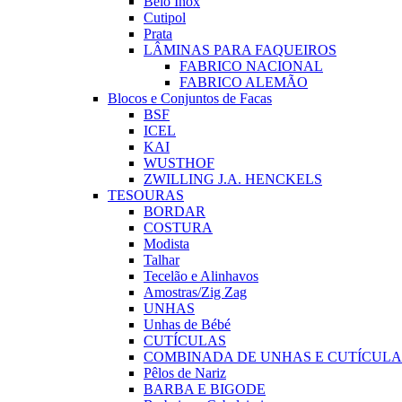
Belo Inox
Cutipol
Prata
LÂMINAS PARA FAQUEIROS
FABRICO NACIONAL
FABRICO ALEMÃO
Blocos e Conjuntos de Facas
BSF
ICEL
KAI
WUSTHOF
ZWILLING J.A. HENCKELS
TESOURAS
BORDAR
COSTURA
Modista
Talhar
Tecelão e Alinhavos
Amostras/Zig Zag
UNHAS
Unhas de Bébé
CUTÍCULAS
COMBINADA DE UNHAS E CUTÍCULA
Pêlos de Nariz
BARBA E BIGODE