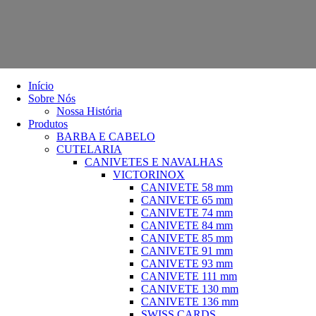
Início
Sobre Nós
Nossa História
Produtos
BARBA E CABELO
CUTELARIA
CANIVETES E NAVALHAS
VICTORINOX
CANIVETE 58 mm
CANIVETE 65 mm
CANIVETE 74 mm
CANIVETE 84 mm
CANIVETE 85 mm
CANIVETE 91 mm
CANIVETE 93 mm
CANIVETE 111 mm
CANIVETE 130 mm
CANIVETE 136 mm
SWISS CARDS