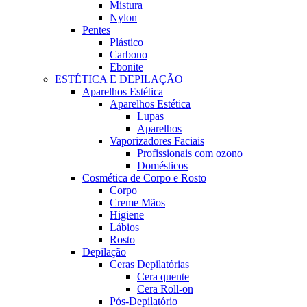
Mistura
Nylon
Pentes
Plástico
Carbono
Ebonite
ESTÉTICA E DEPILAÇÃO
Aparelhos Estética
Aparelhos Estética
Lupas
Aparelhos
Vaporizadores Faciais
Profissionais com ozono
Domésticos
Cosmética de Corpo e Rosto
Corpo
Creme Mãos
Higiene
Lábios
Rosto
Depilação
Ceras Depilatórias
Cera quente
Cera Roll-on
Pós-Depilatório