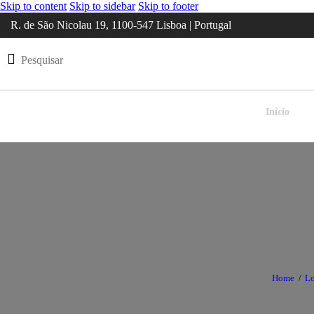
Skip to content
Skip to sidebar
Skip to footer
R. de São Nicolau 19, 1100-547 Lisboa | Portugal
Início
Home
Lo