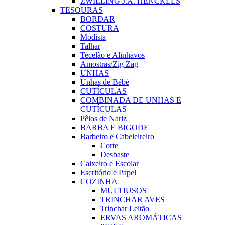
ZWILLING J.A. HENCKELS
TESOURAS
BORDAR
COSTURA
Modista
Talhar
Tecelão e Alinhavos
Amostras/Zig Zag
UNHAS
Unhas de Bébé
CUTÍCULAS
COMBINADA DE UNHAS E
CUTÍCULAS
Pêlos de Nariz
BARBA E BIGODE
Barbeiro e Cabeleireiro
Corte
Desbaste
Caixeiro e Escolar
Escritório e Papel
COZINHA
MULTIUSOS
TRINCHAR AVES
Trinchar Leitão
ERVAS AROMÁTICAS