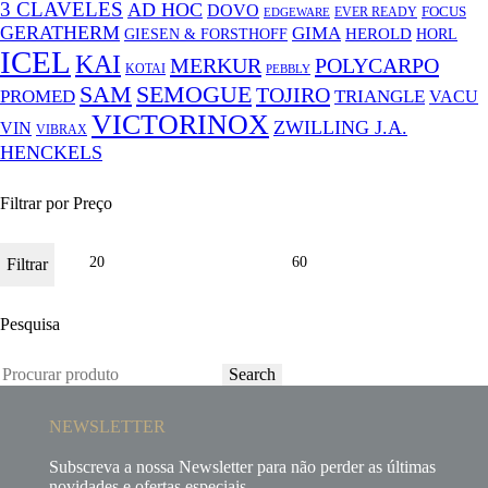
3 CLAVELES
AD HOC
DOVO
FOCUS
EVER READY
EDGEWARE
GERATHERM
GIMA
GIESEN & FORSTHOFF
HEROLD
HORL
ICEL
KAI
MERKUR
POLYCARPO
KOTAI
PEBBLY
SAM
SEMOGUE
TOJIRO
PROMED
TRIANGLE
VACU
VICTORINOX
ZWILLING J.A.
VIN
VIBRAX
HENCKELS
Filtrar por Preço
Filtrar
Pesquisa
Search
NEWSLETTER
Subscreva a nossa Newsletter para não perder as últimas
novidades e ofertas especiais.