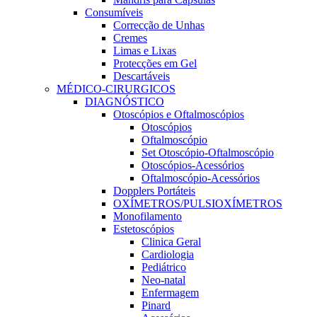
Consumíveis
Correcção de Unhas
Cremes
Limas e Lixas
Protecções em Gel
Descartáveis
MÉDICO-CIRURGICOS
DIAGNÓSTICO
Otoscópios e Oftalmoscópios
Otoscópios
Oftalmoscópio
Set Otoscópio-Oftalmoscópio
Otoscópios-Acessórios
Oftalmoscópio-Acessórios
Dopplers Portáteis
OXÍMETROS/PULSIOXÍMETROS
Monofilamento
Estetoscópios
Clinica Geral
Cardiologia
Pediátrico
Neo-natal
Enfermagem
Pinard