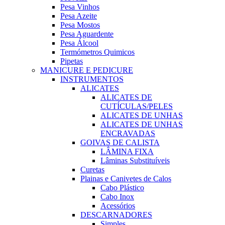
Pesa Vinhos
Pesa Azeite
Pesa Mostos
Pesa Aguardente
Pesa Álcool
Termómetros Quimicos
Pipetas
MANICURE E PEDICURE
INSTRUMENTOS
ALICATES
ALICATES DE
CUTÍCULAS/PELES
ALICATES DE UNHAS
ALICATES DE UNHAS
ENCRAVADAS
GOIVAS DE CALISTA
LÂMINA FIXA
Lâminas Substituíveis
Curetas
Plainas e Canivetes de Calos
Cabo Plástico
Cabo Inox
Acessórios
DESCARNADORES
Simples