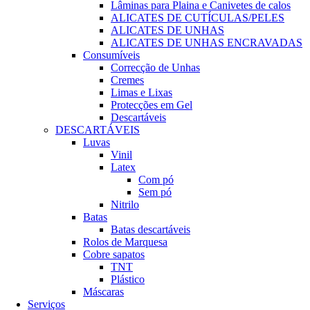
Lâminas para Plaina e Canivetes de calos
ALICATES DE CUTÍCULAS/PELES
ALICATES DE UNHAS
ALICATES DE UNHAS ENCRAVADAS
Consumíveis
Correcção de Unhas
Cremes
Limas e Lixas
Protecções em Gel
Descartáveis
DESCARTÁVEIS
Luvas
Vinil
Latex
Com pó
Sem pó
Nitrilo
Batas
Batas descartáveis
Rolos de Marquesa
Cobre sapatos
TNT
Plástico
Máscaras
Serviços