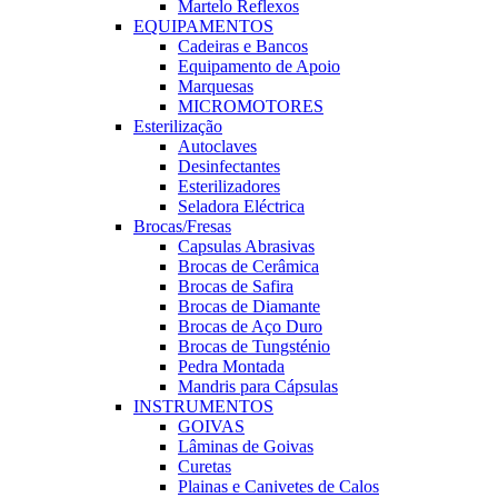
Martelo Reflexos
EQUIPAMENTOS
Cadeiras e Bancos
Equipamento de Apoio
Marquesas
MICROMOTORES
Esterilização
Autoclaves
Desinfectantes
Esterilizadores
Seladora Eléctrica
Brocas/Fresas
Capsulas Abrasivas
Brocas de Cerâmica
Brocas de Safira
Brocas de Diamante
Brocas de Aço Duro
Brocas de Tungsténio
Pedra Montada
Mandris para Cápsulas
INSTRUMENTOS
GOIVAS
Lâminas de Goivas
Curetas
Plainas e Canivetes de Calos