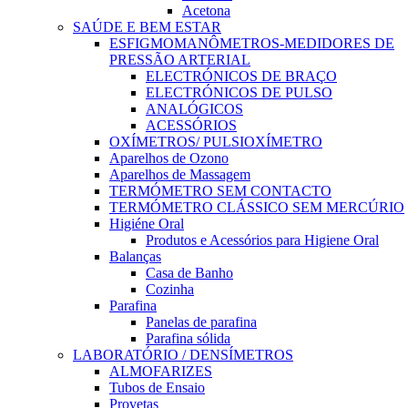
Acetona
SAÚDE E BEM ESTAR
ESFIGMOMANÔMETROS-MEDIDORES DE
PRESSÃO ARTERIAL
ELECTRÓNICOS DE BRAÇO
ELECTRÓNICOS DE PULSO
ANALÓGICOS
ACESSÓRIOS
OXÍMETROS/ PULSIOXÍMETRO
Aparelhos de Ozono
Aparelhos de Massagem
TERMÓMETRO SEM CONTACTO
TERMÓMETRO CLÁSSICO SEM MERCÚRIO
Higiéne Oral
Produtos e Acessórios para Higiene Oral
Balanças
Casa de Banho
Cozinha
Parafina
Panelas de parafina
Parafina sólida
LABORATÓRIO / DENSÍMETROS
ALMOFARIZES
Tubos de Ensaio
Provetas