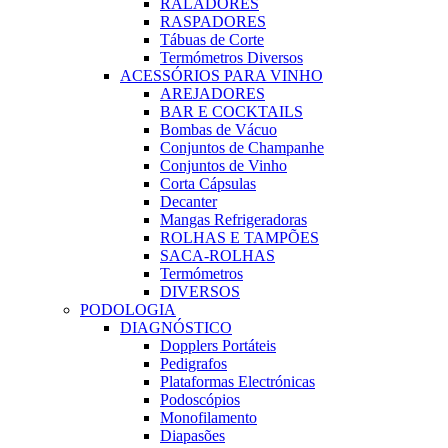
RALADORES
RASPADORES
Tábuas de Corte
Termómetros Diversos
ACESSÓRIOS PARA VINHO
AREJADORES
BAR E COCKTAILS
Bombas de Vácuo
Conjuntos de Champanhe
Conjuntos de Vinho
Corta Cápsulas
Decanter
Mangas Refrigeradoras
ROLHAS E TAMPÕES
SACA-ROLHAS
Termómetros
DIVERSOS
PODOLOGIA
DIAGNÓSTICO
Dopplers Portáteis
Pedigrafos
Plataformas Electrónicas
Podoscópios
Monofilamento
Diapasões