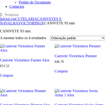
Pedido de Orçamento
Contactos
Início
Loja
CUTELARIA
CANIVETES E
NAVALHAS
VICTORINOX
CANIVETE 93 mm
CANIVETE 93 mm
A mostrar todos os 4 resultados
Canivete Victorinox Pionner
Canivete Victorinox Farmer Alox
€
46
.
70
€
53
.
53
Comprar
Comprar
Canivete Victorinox Pionner Alox
Canivete Victorinox Swiss Army