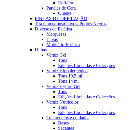
Roll-On
Panelas de Cera
Quente
PINÇAS DE DEPILAÇÃO
Tira Comedons/Cravos/ Pontos Negros
Diversos de Estética
Marquesas
Luvas
Mobilário Estética
Unhas
Verniz Gel
Tons
Edições Limitadas e Colecções
Verniz Hipoalergénico
Tons 10,5 ml
Tons 14 ml
Verniz Hybrid Gel
Tons
Edições Limitadas e Colecções
Verniz Nutricolor
Tons
Edições Limitadas e Colecções
Tratamentos e cuidados
Bases
Secantes