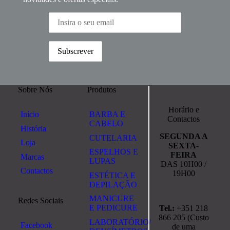
Sobre Nós
Produtos
Horário e
Início
BARBA E
Contactos
CABELO
História
SEGUNDA A
CUTELARIA
Loja
SEXTA-
ESPELHOS E
FEIRA
Marcas
LUPAS
DAS 10H00 /
Contactos
19H00
ESTÉTICA E
DEPILAÇÃO
MANICURE
Redes Sociais
E PEDICURE
Tel.:
+351 218
866 205 (Custo
LABORATÓRIO/
Facebook
de uma