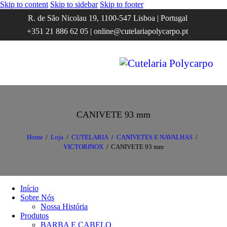
Skip to content
Skip to sidebar
Skip to footer
R. de São Nicolau 19, 1100-547 Lisboa | Portugal
+351 21 886 62 05 | online@cutelariapolycarpo.pt
CANIVETE 93 mm
Home
Loja
CUTELARIA
CANIVETES E NAVALHAS
VICTORINOX
CANIVETE 93 mm
Início
Sobre Nós
Nossa História
Produtos
BARBA E CABELO