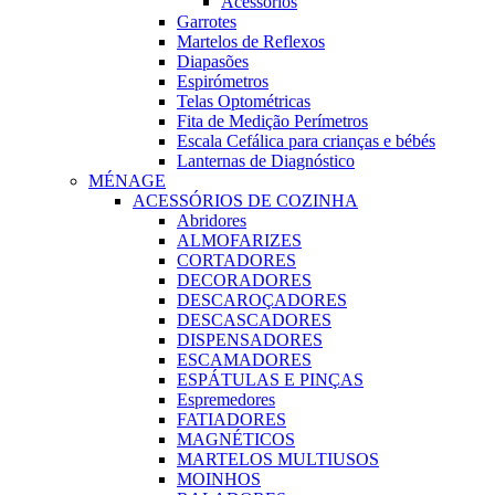
Acessórios
Garrotes
Martelos de Reflexos
Diapasões
Espirómetros
Telas Optométricas
Fita de Medição Perímetros
Escala Cefálica para crianças e bébés
Lanternas de Diagnóstico
MÉNAGE
ACESSÓRIOS DE COZINHA
Abridores
ALMOFARIZES
CORTADORES
DECORADORES
DESCAROÇADORES
DESCASCADORES
DISPENSADORES
ESCAMADORES
ESPÁTULAS E PINÇAS
Espremedores
FATIADORES
MAGNÉTICOS
MARTELOS MULTIUSOS
MOINHOS