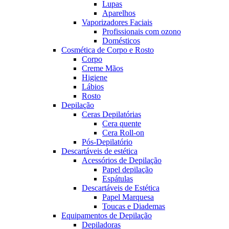
Lupas
Aparelhos
Vaporizadores Faciais
Profissionais com ozono
Domésticos
Cosmética de Corpo e Rosto
Corpo
Creme Mãos
Higiene
Lábios
Rosto
Depilação
Ceras Depilatórias
Cera quente
Cera Roll-on
Pós-Depilatório
Descartáveis de estética
Acessórios de Depilação
Papel depilação
Espátulas
Descartáveis de Estética
Papel Marquesa
Toucas e Diademas
Equipamentos de Depilação
Depiladoras