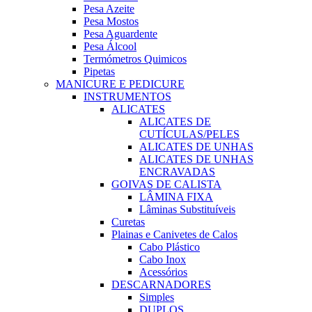
Pesa Azeite
Pesa Mostos
Pesa Aguardente
Pesa Álcool
Termómetros Quimicos
Pipetas
MANICURE E PEDICURE
INSTRUMENTOS
ALICATES
ALICATES DE
CUTÍCULAS/PELES
ALICATES DE UNHAS
ALICATES DE UNHAS
ENCRAVADAS
GOIVAS DE CALISTA
LÂMINA FIXA
Lâminas Substituíveis
Curetas
Plainas e Canivetes de Calos
Cabo Plástico
Cabo Inox
Acessórios
DESCARNADORES
Simples
DUPLOS