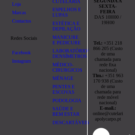
SEGUNDA A
CUTELARIA
Loja
SEXTA-
ESPELHOS E
FEIRA
Marcas
LUPAS
DAS 10H00 /
Contactos
19H00
ESTÉTICA E
DEPILAÇÃO
MANICURE
Redes Sociais
E PEDICURE
Tel.:
+351 218
866 205 (Custo
LABORATÓRIO/
Facebook
de uma
DENSÍMETROS
chamada para
Instagram
rede fixa
MÉDICO-
nacional)
CIRURGICOS
Tlm.:
+351 963
MÉNAGE
170 938 (Custo
de uma
PENTES E
chamada para
ESCOVAS
rede móvel
PODOLOGIA
nacional)
E-mail.:
SAÚDE E
online@cutelari
BEM ESTAR
apolycarpo.pt
DESCARTÁVEIS