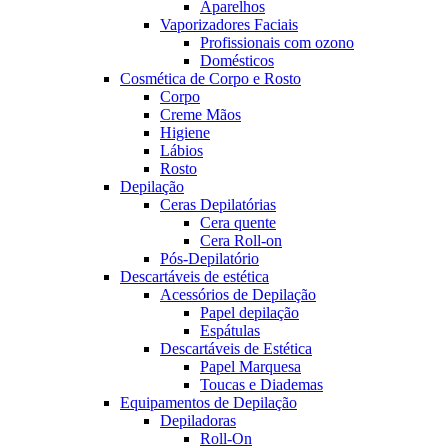
Aparelhos
Vaporizadores Faciais
Profissionais com ozono
Domésticos
Cosmética de Corpo e Rosto
Corpo
Creme Mãos
Higiene
Lábios
Rosto
Depilação
Ceras Depilatórias
Cera quente
Cera Roll-on
Pós-Depilatório
Descartáveis de estética
Acessórios de Depilação
Papel depilação
Espátulas
Descartáveis de Estética
Papel Marquesa
Toucas e Diademas
Equipamentos de Depilação
Depiladoras
Roll-On