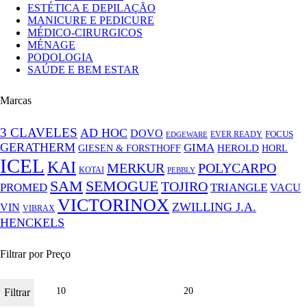
ESTÉTICA E DEPILAÇÃO
MANICURE E PEDICURE
MÉDICO-CIRURGICOS
MÉNAGE
PODOLOGIA
SAÚDE E BEM ESTAR
Marcas
3 CLAVELES
AD HOC
DOVO
FOCUS
EVER READY
EDGEWARE
GERATHERM
GIMA
GIESEN & FORSTHOFF
HEROLD
HORL
ICEL
KAI
MERKUR
POLYCARPO
KOTAI
PEBBLY
SAM
SEMOGUE
TOJIRO
PROMED
TRIANGLE
VACU
VICTORINOX
ZWILLING J.A.
VIN
VIBRAX
HENCKELS
Filtrar por Preço
Filtrar