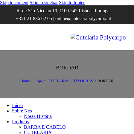
Skip to content
Skip to sidebar
Skip to footer
R. de São Nicolau 19, 1100-547 Lisboa | Portugal
+351 21 886 62 05 | online@cutelariapolycarpo.pt
BORDAR
Home
Loja
CUTELARIA
TESOURAS
BORDAR
Início
Sobre Nós
Nossa História
Produtos
BARBA E CABELO
CUTELARIA