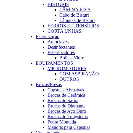
BISTURIS
LÂMINA FIXA
Cabo de Bisturi
Lâminas de Bisturi
FERROS E UTENSÍLIOS
CORTA UNHAS
Esterilização
Autoclaves
Desinfectantes
Esterilizadores
Bolitas Vidro
EQUIPAMENTOS
MICROMOTORES
COM ASPIRAÇÃO
OUTROS
Brocas/Fresas
Capsulas Abrasivas
Brocas de Cerâmica
Brocas de Safira
Brocas de Diamante
Brocas de Aço Duro
Brocas de Tungsténio
Pedra Montada
Mandris para Cápsulas
Consumíveis