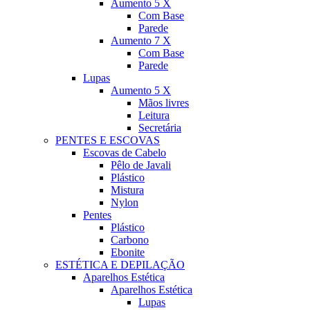
Aumento 5 X
Com Base
Parede
Aumento 7 X
Com Base
Parede
Lupas
Aumento 5 X
Mãos livres
Leitura
Secretária
PENTES E ESCOVAS
Escovas de Cabelo
Pêlo de Javali
Plástico
Mistura
Nylon
Pentes
Plástico
Carbono
Ebonite
ESTÉTICA E DEPILAÇÃO
Aparelhos Estética
Aparelhos Estética
Lupas