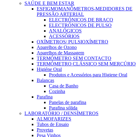
SAÚDE E BEM ESTAR
ESFIGMOMANÔMETROS-MEDIDORES DE
PRESSÃO ARTERIAL
ELECTRÓNICOS DE BRAÇO
ELECTRÓNICOS DE PULSO
ANALÓGICOS
ACESSÓRIOS
OXÍMETROS/ PULSIOXÍMETRO
Aparelhos de Ozono
Aparelhos de Massagem
TERMÓMETRO SEM CONTACTO
TERMÓMETRO CLÁSSICO SEM MERCÚRIO
Higiéne Oral
Produtos e Acessórios para Higiene Oral
Balanças
Casa de Banho
Cozinha
Parafina
Panelas de parafina
Parafina sólida
LABORATÓRIO / DENSÍMETROS
ALMOFARIZES
Tubos de Ensaio
Provetas
Pesa Vinhos