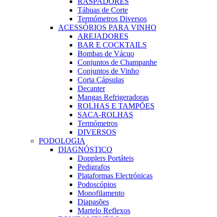
RASPADORES
Tábuas de Corte
Termómetros Diversos
ACESSÓRIOS PARA VINHO
AREJADORES
BAR E COCKTAILS
Bombas de Vácuo
Conjuntos de Champanhe
Conjuntos de Vinho
Corta Cápsulas
Decanter
Mangas Refrigeradoras
ROLHAS E TAMPÕES
SACA-ROLHAS
Termómetros
DIVERSOS
PODOLOGIA
DIAGNÓSTICO
Dopplers Portáteis
Pedigrafos
Plataformas Electrónicas
Podoscópios
Monofilamento
Diapasões
Martelo Reflexos