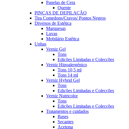
Panelas de Cera
Quente
PINÇAS DE DEPILAÇÃO
Tira Comedons/Cravos/ Pontos Negros
Diversos de Estética
Marquesas
Luvas
Mobilário Estética
Unhas
Verniz Gel
Tons
Edições Limitadas e Colecções
Verniz Hipoalergénico
Tons 10,5 ml
Tons 14 ml
Verniz Hybrid Gel
Tons
Edições Limitadas e Colecções
Verniz Nutricolor
Tons
Edições Limitadas e Colecções
Tratamentos e cuidados
Bases
Secantes
Acetona