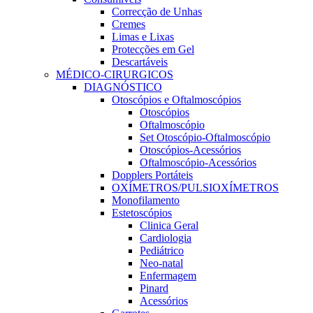
Correcção de Unhas
Cremes
Limas e Lixas
Protecções em Gel
Descartáveis
MÉDICO-CIRURGICOS
DIAGNÓSTICO
Otoscópios e Oftalmoscópios
Otoscópios
Oftalmoscópio
Set Otoscópio-Oftalmoscópio
Otoscópios-Acessórios
Oftalmoscópio-Acessórios
Dopplers Portáteis
OXÍMETROS/PULSIOXÍMETROS
Monofilamento
Estetoscópios
Clinica Geral
Cardiologia
Pediátrico
Neo-natal
Enfermagem
Pinard
Acessórios