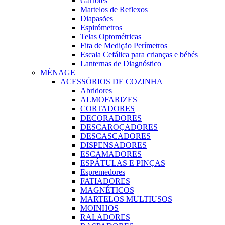
Garrotes
Martelos de Reflexos
Diapasões
Espirómetros
Telas Optométricas
Fita de Medição Perímetros
Escala Cefálica para crianças e bébés
Lanternas de Diagnóstico
MÉNAGE
ACESSÓRIOS DE COZINHA
Abridores
ALMOFARIZES
CORTADORES
DECORADORES
DESCAROÇADORES
DESCASCADORES
DISPENSADORES
ESCAMADORES
ESPÁTULAS E PINÇAS
Espremedores
FATIADORES
MAGNÉTICOS
MARTELOS MULTIUSOS
MOINHOS
RALADORES