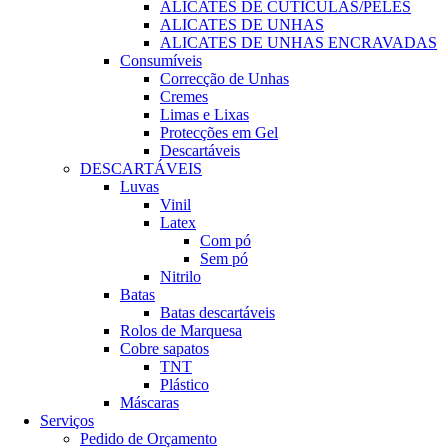
ALICATES DE CUTÍCULAS/PELES
ALICATES DE UNHAS
ALICATES DE UNHAS ENCRAVADAS
Consumíveis
Correcção de Unhas
Cremes
Limas e Lixas
Protecções em Gel
Descartáveis
DESCARTÁVEIS
Luvas
Vinil
Latex
Com pó
Sem pó
Nitrilo
Batas
Batas descartáveis
Rolos de Marquesa
Cobre sapatos
TNT
Plástico
Máscaras
Serviços
Pedido de Orçamento