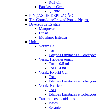
Roll-On
Panelas de Cera
Quente
PINÇAS DE DEPILAÇÃO
Tira Comedons/Cravos/ Pontos Negros
Diversos de Estética
Marquesas
Luvas
Mobilário Estética
Unhas
Verniz Gel
Tons
Edições Limitadas e Colecções
Verniz Hipoalergénico
Tons 10,5 ml
Tons 14 ml
Verniz Hybrid Gel
Tons
Edições Limitadas e Colecções
Verniz Nutricolor
Tons
Edições Limitadas e Colecções
Tratamentos e cuidados
Bases
Secantes