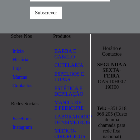
Sobre Nós
Produtos
Horário e
Início
BARBA E
Contactos
CABELO
História
SEGUNDA A
CUTELARIA
Loja
SEXTA-
ESPELHOS E
FEIRA
Marcas
LUPAS
DAS 10H00 /
Contactos
19H00
ESTÉTICA E
DEPILAÇÃO
MANICURE
Redes Sociais
E PEDICURE
Tel.:
+351 218
866 205 (Custo
LABORATÓRIO/
Facebook
de uma
DENSÍMETROS
chamada para
Instagram
rede fixa
MÉDICO-
nacional)
CIRURGICOS