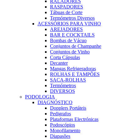
RALADORES
RASPADORES
Tábuas de Corte
Termómetros Diversos
ACESSÓRIOS PARA VINHO
AREJADORES
BAR E COCKTAILS
Bombas de Vácuo
Conjuntos de Champanhe
Conjuntos de Vinho
Corta Cápsulas
Decanter
Mangas Refrigeradoras
ROLHAS E TAMPÕES
SACA-ROLHAS
Termómetros
DIVERSOS
PODOLOGIA
DIAGNÓSTICO
Dopplers Portáteis
Pedigrafos
Plataformas Electrónicas
Podoscópios
Monofilamento
Diapasões