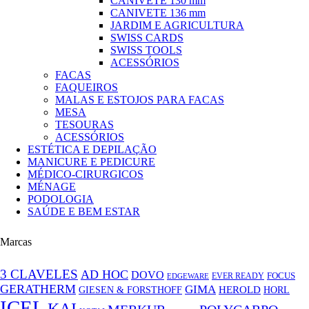
CANIVETE 130 mm
CANIVETE 136 mm
JARDIM E AGRICULTURA
SWISS CARDS
SWISS TOOLS
ACESSÓRIOS
FACAS
FAQUEIROS
MALAS E ESTOJOS PARA FACAS
MESA
TESOURAS
ACESSÓRIOS
ESTÉTICA E DEPILAÇÃO
MANICURE E PEDICURE
MÉDICO-CIRURGICOS
MÉNAGE
PODOLOGIA
SAÚDE E BEM ESTAR
Marcas
3 CLAVELES
AD HOC
DOVO
FOCUS
EVER READY
EDGEWARE
GERATHERM
GIMA
GIESEN & FORSTHOFF
HEROLD
HORL
ICEL