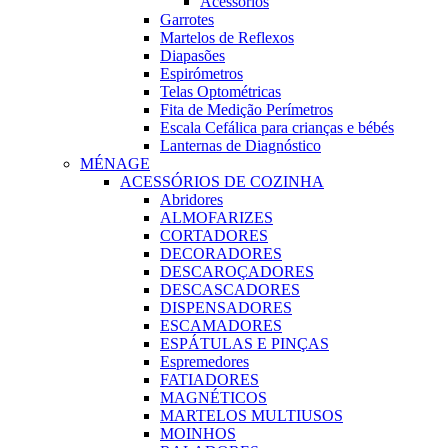
Acessórios
Garrotes
Martelos de Reflexos
Diapasões
Espirómetros
Telas Optométricas
Fita de Medição Perímetros
Escala Cefálica para crianças e bébés
Lanternas de Diagnóstico
MÉNAGE
ACESSÓRIOS DE COZINHA
Abridores
ALMOFARIZES
CORTADORES
DECORADORES
DESCAROÇADORES
DESCASCADORES
DISPENSADORES
ESCAMADORES
ESPÁTULAS E PINÇAS
Espremedores
FATIADORES
MAGNÉTICOS
MARTELOS MULTIUSOS
MOINHOS