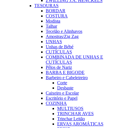
ZWILLING J.A. HENCKELS
TESOURAS
BORDAR
COSTURA
Modista
Talhar
Tecelão e Alinhavos
Amostras/Zig Zag
UNHAS
Unhas de Bébé
CUTÍCULAS
COMBINADA DE UNHAS E
CUTÍCULAS
Pêlos de Nariz
BARBA E BIGODE
Barbeiro e Cabeleireiro
Corte
Desbaste
Caixeiro e Escolar
Escritório e Papel
COZINHA
MULTIUSOS
TRINCHAR AVES
Trinchar Leitão
ERVAS AROMÁTICAS