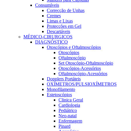
Consumíveis
Correcção de Unhas
Cremes
Limas e Lixas
Protecções em Gel
Descartáveis
MÉDICO-CIRURGICOS
DIAGNÓSTICO
Otoscópios e Oftalmoscópios
Otoscópios
Oftalmoscópio
Set Otoscópio-Oftalmoscópio
Otoscópios-Acessórios
Oftalmoscópio-Acessórios
Dopplers Portáteis
OXÍMETROS/PULSIOXÍMETROS
Monofilamento
Estetoscópios
Clinica Geral
Cardiologia
Pediátrico
Neo-natal
Enfermagem
Pinard