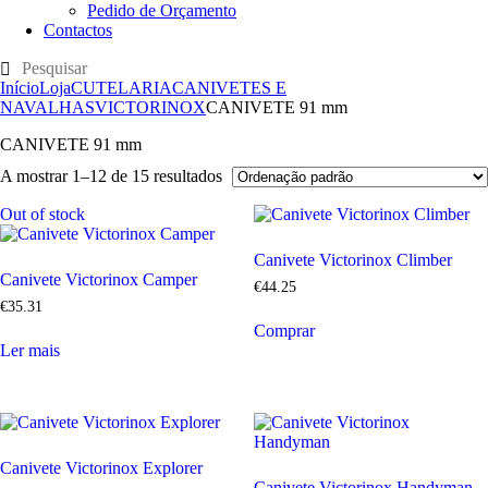
Pedido de Orçamento
Contactos
Início
Loja
CUTELARIA
CANIVETES E
NAVALHAS
VICTORINOX
CANIVETE 91 mm
CANIVETE 91 mm
A mostrar 1–12 de 15 resultados
Out of stock
Canivete Victorinox Climber
Canivete Victorinox Camper
€
44
.
25
€
35
.
31
Comprar
Ler mais
Canivete Victorinox Explorer
Canivete Victorinox Handyman