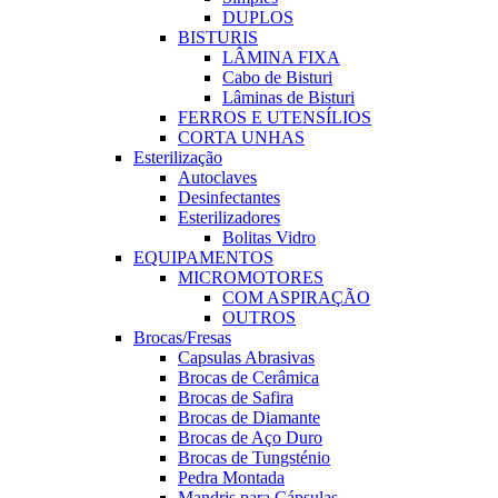
DUPLOS
BISTURIS
LÂMINA FIXA
Cabo de Bisturi
Lâminas de Bisturi
FERROS E UTENSÍLIOS
CORTA UNHAS
Esterilização
Autoclaves
Desinfectantes
Esterilizadores
Bolitas Vidro
EQUIPAMENTOS
MICROMOTORES
COM ASPIRAÇÃO
OUTROS
Brocas/Fresas
Capsulas Abrasivas
Brocas de Cerâmica
Brocas de Safira
Brocas de Diamante
Brocas de Aço Duro
Brocas de Tungsténio
Pedra Montada
Mandris para Cápsulas