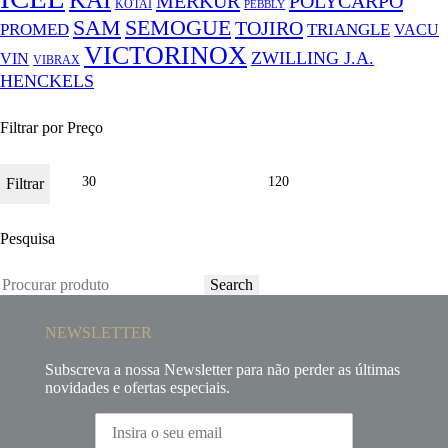
KAI
MERKUR
POLYCARPO
KOTAI
PEBBLY
SAM
SEMOGUE
TOJIRO
PROMED
TRIANGLE
VACU
VICTORINOX
ZWILLING J.A.
VIN
VIBRAX
HENCKELS
Filtrar por Preço
Filtrar
Pesquisa
Search
NEWSLETTER
Subscreva a nossa Newsletter para não perder as últimas
novidades e ofertas especiais.