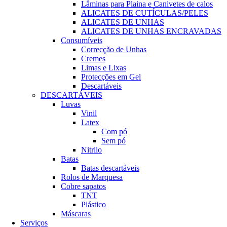
Lâminas para Plaina e Canivetes de calos
ALICATES DE CUTÍCULAS/PELES
ALICATES DE UNHAS
ALICATES DE UNHAS ENCRAVADAS
Consumíveis
Correcção de Unhas
Cremes
Limas e Lixas
Protecções em Gel
Descartáveis
DESCARTÁVEIS
Luvas
Vinil
Latex
Com pó
Sem pó
Nitrilo
Batas
Batas descartáveis
Rolos de Marquesa
Cobre sapatos
TNT
Plástico
Máscaras
Serviços