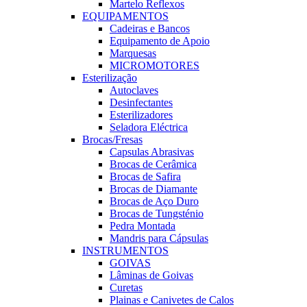
Martelo Reflexos
EQUIPAMENTOS
Cadeiras e Bancos
Equipamento de Apoio
Marquesas
MICROMOTORES
Esterilização
Autoclaves
Desinfectantes
Esterilizadores
Seladora Eléctrica
Brocas/Fresas
Capsulas Abrasivas
Brocas de Cerâmica
Brocas de Safira
Brocas de Diamante
Brocas de Aço Duro
Brocas de Tungsténio
Pedra Montada
Mandris para Cápsulas
INSTRUMENTOS
GOIVAS
Lâminas de Goivas
Curetas
Plainas e Canivetes de Calos