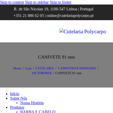
Skip to content
Skip to sidebar
Skip to footer
R. de São Nicolau 19, 1100-547 Lisboa | Portugal
+351 21 886 62 05 | online@cutelariapolycarpo.pt
CANIVETE 91 mm
Home
Loja
CUTELARIA
CANIVETES E NAVALHAS
VICTORINOX
CANIVETE 91 mm
Início
Sobre Nós
Nossa História
Produtos
BARBA E CABELO