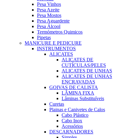
Pesa Vinhos
Pesa Azeite
Pesa Mostos
Pesa Aguardente
Pesa Álcool
Termómetros Quimicos
Pipetas
MANICURE E PEDICURE
INSTRUMENTOS
ALICATES
ALICATES DE
CUTÍCULAS/PELES
ALICATES DE UNHAS
ALICATES DE UNHAS
ENCRAVADAS
GOIVAS DE CALISTA
LÂMINA FIXA
Lâminas Substituíveis
Curetas
Plainas e Canivetes de Calos
Cabo Plástico
Cabo Inox
Acessórios
DESCARNADORES
Simples