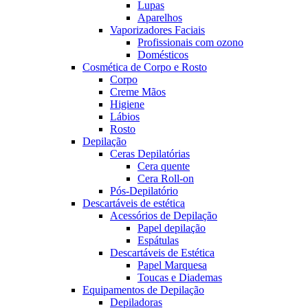
Lupas
Aparelhos
Vaporizadores Faciais
Profissionais com ozono
Domésticos
Cosmética de Corpo e Rosto
Corpo
Creme Mãos
Higiene
Lábios
Rosto
Depilação
Ceras Depilatórias
Cera quente
Cera Roll-on
Pós-Depilatório
Descartáveis de estética
Acessórios de Depilação
Papel depilação
Espátulas
Descartáveis de Estética
Papel Marquesa
Toucas e Diademas
Equipamentos de Depilação
Depiladoras