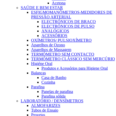
Acetona
SAÚDE E BEM ESTAR
ESFIGMOMANÔMETROS-MEDIDORES DE
PRESSÃO ARTERIAL
ELECTRÓNICOS DE BRAÇO
ELECTRÓNICOS DE PULSO
ANALÓGICOS
ACESSÓRIOS
OXÍMETROS/ PULSIOXÍMETRO
Aparelhos de Ozono
Aparelhos de Massagem
TERMÓMETRO SEM CONTACTO
TERMÓMETRO CLÁSSICO SEM MERCÚRIO
Higiéne Oral
Produtos e Acessórios para Higiene Oral
Balanças
Casa de Banho
Cozinha
Parafina
Panelas de parafina
Parafina sólida
LABORATÓRIO / DENSÍMETROS
ALMOFARIZES
Tubos de Ensaio
Provetas