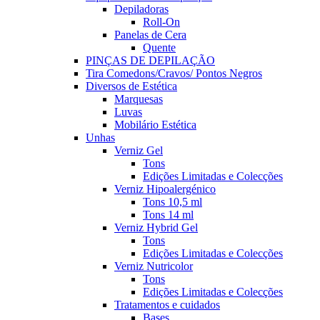
Depiladoras
Roll-On
Panelas de Cera
Quente
PINÇAS DE DEPILAÇÃO
Tira Comedons/Cravos/ Pontos Negros
Diversos de Estética
Marquesas
Luvas
Mobilário Estética
Unhas
Verniz Gel
Tons
Edições Limitadas e Colecções
Verniz Hipoalergénico
Tons 10,5 ml
Tons 14 ml
Verniz Hybrid Gel
Tons
Edições Limitadas e Colecções
Verniz Nutricolor
Tons
Edições Limitadas e Colecções
Tratamentos e cuidados
Bases