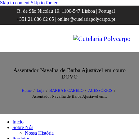
Skip to content
Skip to footer
R. de São Nicolau 19, 1100-547 Lisboa | Portugal
+351 21 886 62 05 | online@cutelariapolycarpo.pt
Assentador Navalha de Barba Ajustável em couro
DOVO
Home
Loja
BARBA E CABELO
ACESSÓRIOS
Assentador Navalha de Barba Ajustável em...
Início
Sobre Nós
Nossa História
Produtos