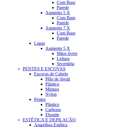
Com Base
Parede
Aumento 5 X
Com Base
Parede
Aumento 7 X
Com Base
Parede
Lupas
Aumento 5 X
Mãos livres
Leitura
Secretária
PENTES E ESCOVAS
Escovas de Cabelo
Pêlo de Javali
Plástico
Mistura
Nylon
Pentes
Plástico
Carbono
Ebonite
ESTÉTICA E DEPILAÇÃO
Aparelhos Estética