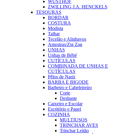
WUSTHOF
ZWILLING J.A. HENCKELS
TESOURAS
BORDAR
COSTURA
Modista
Talhar
Tecelão e Alinhavos
Amostras/Zig Zag
UNHAS
Unhas de Bébé
CUTÍCULAS
COMBINADA DE UNHAS E
CUTÍCULAS
Pêlos de Nariz
BARBA E BIGODE
Barbeiro e Cabeleireiro
Corte
Desbaste
Caixeiro e Escolar
Escritório e Papel
COZINHA
MULTIUSOS
TRINCHAR AVES
Trinchar Leitão