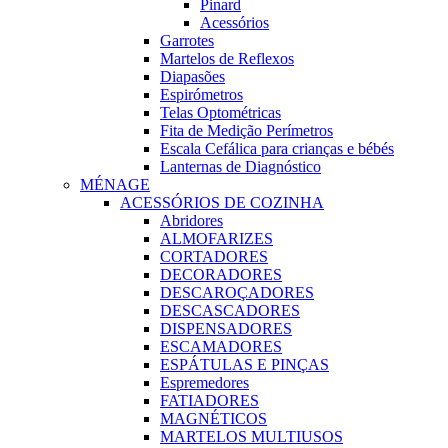
Pinard
Acessórios
Garrotes
Martelos de Reflexos
Diapasões
Espirómetros
Telas Optométricas
Fita de Medição Perímetros
Escala Cefálica para crianças e bébés
Lanternas de Diagnóstico
MÉNAGE
ACESSÓRIOS DE COZINHA
Abridores
ALMOFARIZES
CORTADORES
DECORADORES
DESCAROÇADORES
DESCASCADORES
DISPENSADORES
ESCAMADORES
ESPÁTULAS E PINÇAS
Espremedores
FATIADORES
MAGNÉTICOS
MARTELOS MULTIUSOS