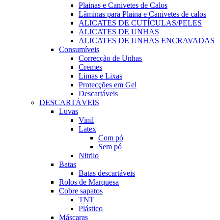
Plainas e Canivetes de Calos
Lâminas para Plaina e Canivetes de calos
ALICATES DE CUTÍCULAS/PELES
ALICATES DE UNHAS
ALICATES DE UNHAS ENCRAVADAS
Consumíveis
Correcção de Unhas
Cremes
Limas e Lixas
Protecções em Gel
Descartáveis
DESCARTÁVEIS
Luvas
Vinil
Latex
Com pó
Sem pó
Nitrilo
Batas
Batas descartáveis
Rolos de Marquesa
Cobre sapatos
TNT
Plástico
Máscaras