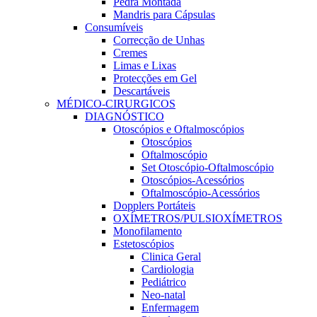
Pedra Montada
Mandris para Cápsulas
Consumíveis
Correcção de Unhas
Cremes
Limas e Lixas
Protecções em Gel
Descartáveis
MÉDICO-CIRURGICOS
DIAGNÓSTICO
Otoscópios e Oftalmoscópios
Otoscópios
Oftalmoscópio
Set Otoscópio-Oftalmoscópio
Otoscópios-Acessórios
Oftalmoscópio-Acessórios
Dopplers Portáteis
OXÍMETROS/PULSIOXÍMETROS
Monofilamento
Estetoscópios
Clinica Geral
Cardiologia
Pediátrico
Neo-natal
Enfermagem