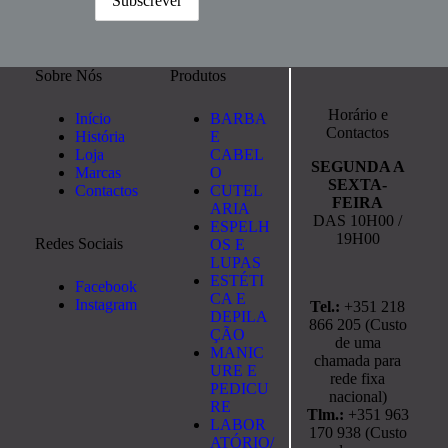
Sobre Nós
Produtos
Horário e
Início
BARBA
Contactos
História
E
Loja
CABEL
SEGUNDA A
Marcas
O
SEXTA-
Contactos
CUTEL
FEIRA
ARIA
DAS 10H00 /
ESPELH
19H00
Redes Sociais
OS E
LUPAS
ESTÉTI
Facebook
CA E
Instagram
Tel.:
+351 218
DEPILA
866 205 (Custo
ÇÃO
de uma
MANIC
chamada para
URE E
rede fixa
PEDICU
nacional)
RE
Tlm.:
+351 963
LABOR
170 938 (Custo
ATÓRIO/