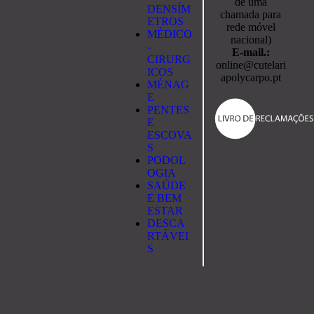
de uma
DENSÍM
chamada para
ETROS
rede móvel
MÉDICO
nacional)
-
E-mail.:
CIRURG
online@cutelari
ICOS
apolycarpo.pt
MÉNAG
E
PENTES
E
ESCOVA
S
PODOL
OGIA
SAÚDE
E BEM
ESTAR
DESCA
RTÁVEI
S