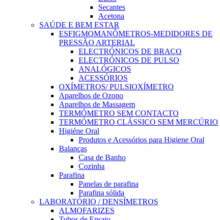
Secantes
Acetona
SAÚDE E BEM ESTAR
ESFIGMOMANÔMETROS-MEDIDORES DE
PRESSÃO ARTERIAL
ELECTRÓNICOS DE BRAÇO
ELECTRÓNICOS DE PULSO
ANALÓGICOS
ACESSÓRIOS
OXÍMETROS/ PULSIOXÍMETRO
Aparelhos de Ozono
Aparelhos de Massagem
TERMÓMETRO SEM CONTACTO
TERMÓMETRO CLÁSSICO SEM MERCÚRIO
Higiéne Oral
Produtos e Acessórios para Higiene Oral
Balanças
Casa de Banho
Cozinha
Parafina
Panelas de parafina
Parafina sólida
LABORATÓRIO / DENSÍMETROS
ALMOFARIZES
Tubos de Ensaio