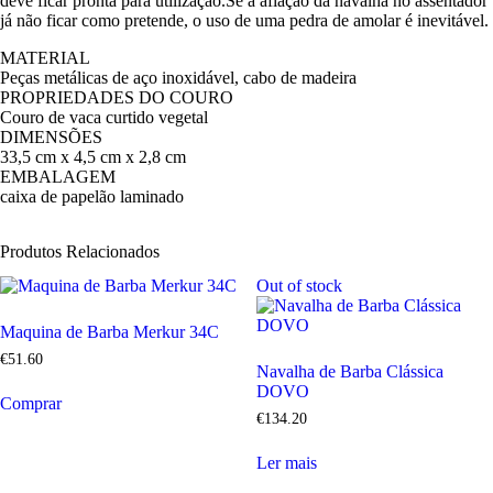
deve ficar pronta para utilização.Se a afiação da navalha no assentador
já não ficar como pretende, o uso de uma pedra de amolar é inevitável.
MATERIAL
Peças metálicas de aço inoxidável, cabo de madeira
PROPRIEDADES DO COURO
Couro de vaca curtido vegetal
DIMENSÕES
33,5 cm x 4,5 cm x 2,8 cm
EMBALAGEM
caixa de papelão laminado
Produtos Relacionados
Out of stock
Maquina de Barba Merkur 34C
€
51
.
60
Navalha de Barba Clássica
DOVO
Comprar
€
134
.
20
Ler mais