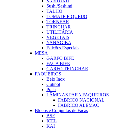
SANTOKU
Sushi/Sashimi
TALHO
TOMATE E QUEIJO
TORNEAR
TRINCHAR
UTILITÁRIA
VEGETAIS
YANAGIBA
Edições Especiais
MESA
GARFO BIFE
FACA BIFE
GARFO TRINCHAR
FAQUEIROS
Belo Inox
Cutipol
Prata
LÂMINAS PARA FAQUEIROS
FABRICO NACIONAL
FABRICO ALEMÃO
Blocos e Conjuntos de Facas
BSF
ICEL
KAI