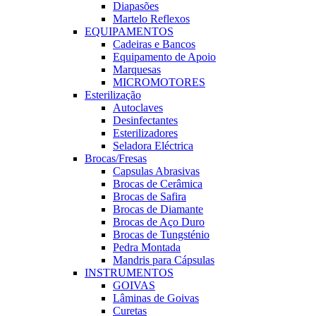
Diapasões
Martelo Reflexos
EQUIPAMENTOS
Cadeiras e Bancos
Equipamento de Apoio
Marquesas
MICROMOTORES
Esterilização
Autoclaves
Desinfectantes
Esterilizadores
Seladora Eléctrica
Brocas/Fresas
Capsulas Abrasivas
Brocas de Cerâmica
Brocas de Safira
Brocas de Diamante
Brocas de Aço Duro
Brocas de Tungsténio
Pedra Montada
Mandris para Cápsulas
INSTRUMENTOS
GOIVAS
Lâminas de Goivas
Curetas