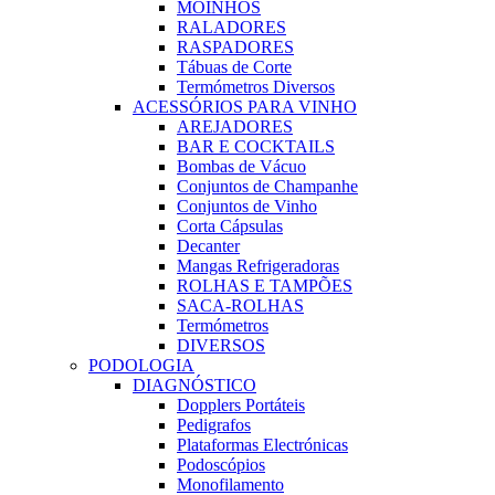
MOINHOS
RALADORES
RASPADORES
Tábuas de Corte
Termómetros Diversos
ACESSÓRIOS PARA VINHO
AREJADORES
BAR E COCKTAILS
Bombas de Vácuo
Conjuntos de Champanhe
Conjuntos de Vinho
Corta Cápsulas
Decanter
Mangas Refrigeradoras
ROLHAS E TAMPÕES
SACA-ROLHAS
Termómetros
DIVERSOS
PODOLOGIA
DIAGNÓSTICO
Dopplers Portáteis
Pedigrafos
Plataformas Electrónicas
Podoscópios
Monofilamento