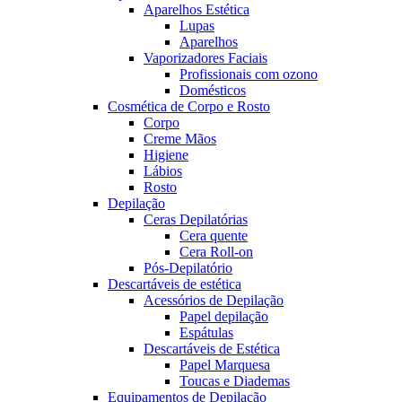
Aparelhos Estética
Lupas
Aparelhos
Vaporizadores Faciais
Profissionais com ozono
Domésticos
Cosmética de Corpo e Rosto
Corpo
Creme Mãos
Higiene
Lábios
Rosto
Depilação
Ceras Depilatórias
Cera quente
Cera Roll-on
Pós-Depilatório
Descartáveis de estética
Acessórios de Depilação
Papel depilação
Espátulas
Descartáveis de Estética
Papel Marquesa
Toucas e Diademas
Equipamentos de Depilação