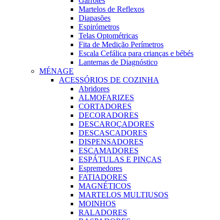
Garrotes
Martelos de Reflexos
Diapasões
Espirómetros
Telas Optométricas
Fita de Medição Perímetros
Escala Cefálica para crianças e bébés
Lanternas de Diagnóstico
MÉNAGE
ACESSÓRIOS DE COZINHA
Abridores
ALMOFARIZES
CORTADORES
DECORADORES
DESCAROÇADORES
DESCASCADORES
DISPENSADORES
ESCAMADORES
ESPÁTULAS E PINÇAS
Espremedores
FATIADORES
MAGNÉTICOS
MARTELOS MULTIUSOS
MOINHOS
RALADORES