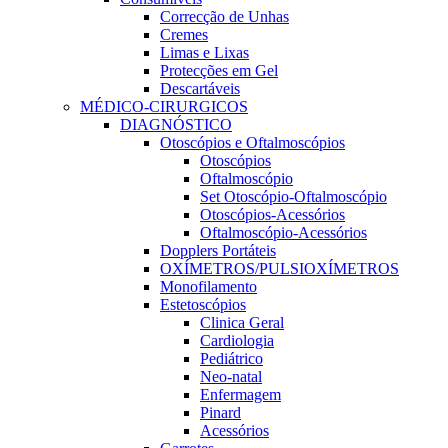
Correcção de Unhas
Cremes
Limas e Lixas
Protecções em Gel
Descartáveis
MÉDICO-CIRURGICOS
DIAGNÓSTICO
Otoscópios e Oftalmoscópios
Otoscópios
Oftalmoscópio
Set Otoscópio-Oftalmoscópio
Otoscópios-Acessórios
Oftalmoscópio-Acessórios
Dopplers Portáteis
OXÍMETROS/PULSIOXÍMETROS
Monofilamento
Estetoscópios
Clinica Geral
Cardiologia
Pediátrico
Neo-natal
Enfermagem
Pinard
Acessórios