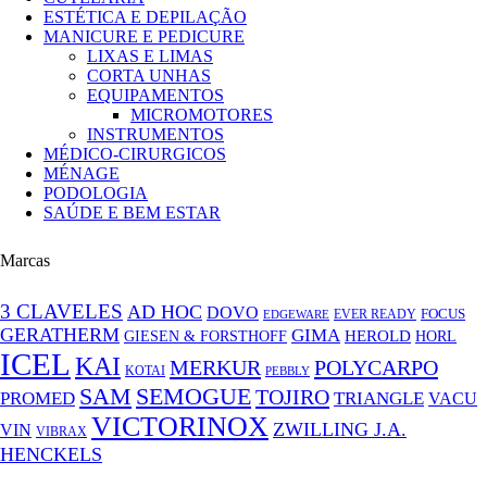
ESTÉTICA E DEPILAÇÃO
MANICURE E PEDICURE
LIXAS E LIMAS
CORTA UNHAS
EQUIPAMENTOS
MICROMOTORES
INSTRUMENTOS
MÉDICO-CIRURGICOS
MÉNAGE
PODOLOGIA
SAÚDE E BEM ESTAR
Marcas
3 CLAVELES
AD HOC
DOVO
FOCUS
EVER READY
EDGEWARE
GERATHERM
GIMA
GIESEN & FORSTHOFF
HEROLD
HORL
ICEL
KAI
MERKUR
POLYCARPO
KOTAI
PEBBLY
SAM
SEMOGUE
TOJIRO
PROMED
TRIANGLE
VACU
VICTORINOX
ZWILLING J.A.
VIN
VIBRAX
HENCKELS