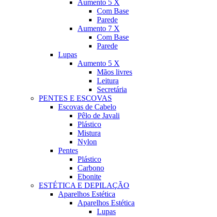
Aumento 5 X
Com Base
Parede
Aumento 7 X
Com Base
Parede
Lupas
Aumento 5 X
Mãos livres
Leitura
Secretária
PENTES E ESCOVAS
Escovas de Cabelo
Pêlo de Javali
Plástico
Mistura
Nylon
Pentes
Plástico
Carbono
Ebonite
ESTÉTICA E DEPILAÇÃO
Aparelhos Estética
Aparelhos Estética
Lupas