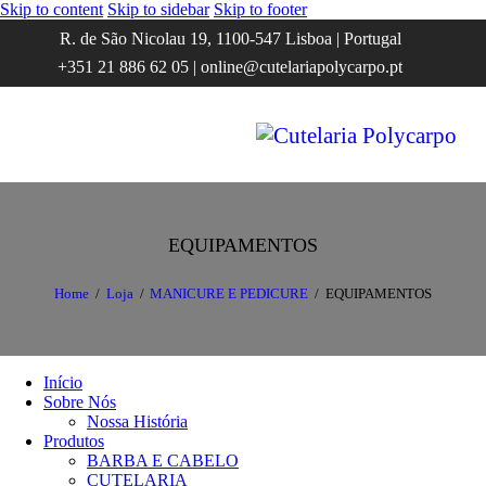
Skip to content
Skip to sidebar
Skip to footer
R. de São Nicolau 19, 1100-547 Lisboa | Portugal
+351 21 886 62 05 | online@cutelariapolycarpo.pt
EQUIPAMENTOS
Home
Loja
MANICURE E PEDICURE
EQUIPAMENTOS
Início
Sobre Nós
Nossa História
Produtos
BARBA E CABELO
CUTELARIA