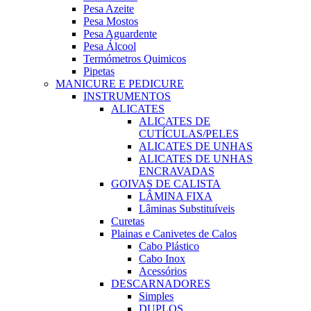
Pesa Azeite
Pesa Mostos
Pesa Aguardente
Pesa Álcool
Termómetros Quimicos
Pipetas
MANICURE E PEDICURE
INSTRUMENTOS
ALICATES
ALICATES DE
CUTÍCULAS/PELES
ALICATES DE UNHAS
ALICATES DE UNHAS
ENCRAVADAS
GOIVAS DE CALISTA
LÂMINA FIXA
Lâminas Substituíveis
Curetas
Plainas e Canivetes de Calos
Cabo Plástico
Cabo Inox
Acessórios
DESCARNADORES
Simples
DUPLOS