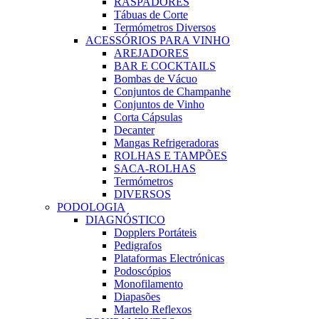
RASPADORES
Tábuas de Corte
Termómetros Diversos
ACESSÓRIOS PARA VINHO
AREJADORES
BAR E COCKTAILS
Bombas de Vácuo
Conjuntos de Champanhe
Conjuntos de Vinho
Corta Cápsulas
Decanter
Mangas Refrigeradoras
ROLHAS E TAMPÕES
SACA-ROLHAS
Termómetros
DIVERSOS
PODOLOGIA
DIAGNÓSTICO
Dopplers Portáteis
Pedigrafos
Plataformas Electrónicas
Podoscópios
Monofilamento
Diapasões
Martelo Reflexos