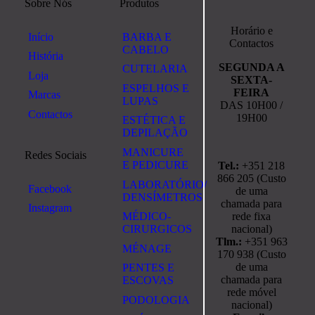
Sobre Nós
Produtos
Horário e
Início
BARBA E
Contactos
CABELO
História
SEGUNDA A
CUTELARIA
Loja
SEXTA-
ESPELHOS E
FEIRA
Marcas
LUPAS
DAS 10H00 /
Contactos
19H00
ESTÉTICA E
DEPILAÇÃO
MANICURE
Redes Sociais
E PEDICURE
Tel.:
+351 218
866 205 (Custo
LABORATÓRIO/
Facebook
de uma
DENSÍMETROS
chamada para
Instagram
rede fixa
MÉDICO-
nacional)
CIRURGICOS
Tlm.:
+351 963
MÉNAGE
170 938 (Custo
de uma
PENTES E
chamada para
ESCOVAS
rede móvel
PODOLOGIA
nacional)