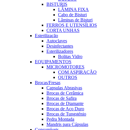
BISTURIS
LÂMINA FIXA
Cabo de Bisturi
Lâminas de Bisturi
FERROS E UTENSÍLIOS
CORTA UNHAS
Esterilização
Autoclaves
Desinfectantes
Esterilizadores
Bolitas Vidro
EQUIPAMENTOS
MICROMOTORES
COM ASPIRAÇÃO
OUTROS
Brocas/Fresas
Capsulas Abrasivas
Brocas de Cerâmica
Brocas de Safira
Brocas de Diamante
Brocas de Aço Duro
Brocas de Tungsténio
Pedra Montada
Mandris para Cápsulas
Consumíveis