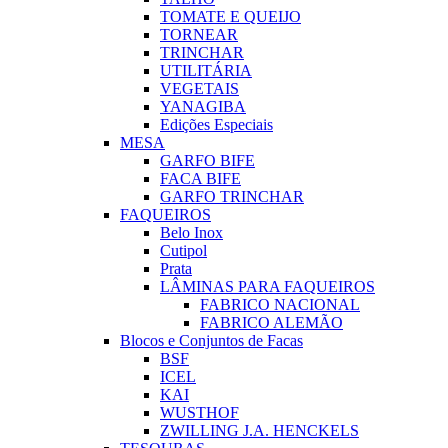
TOMATE E QUEIJO
TORNEAR
TRINCHAR
UTILITÁRIA
VEGETAIS
YANAGIBA
Edições Especiais
MESA
GARFO BIFE
FACA BIFE
GARFO TRINCHAR
FAQUEIROS
Belo Inox
Cutipol
Prata
LÂMINAS PARA FAQUEIROS
FABRICO NACIONAL
FABRICO ALEMÃO
Blocos e Conjuntos de Facas
BSF
ICEL
KAI
WUSTHOF
ZWILLING J.A. HENCKELS