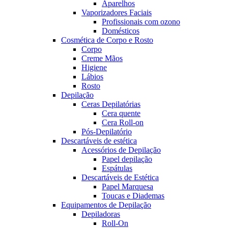
Aparelhos
Vaporizadores Faciais
Profissionais com ozono
Domésticos
Cosmética de Corpo e Rosto
Corpo
Creme Mãos
Higiene
Lábios
Rosto
Depilação
Ceras Depilatórias
Cera quente
Cera Roll-on
Pós-Depilatório
Descartáveis de estética
Acessórios de Depilação
Papel depilação
Espátulas
Descartáveis de Estética
Papel Marquesa
Toucas e Diademas
Equipamentos de Depilação
Depiladoras
Roll-On