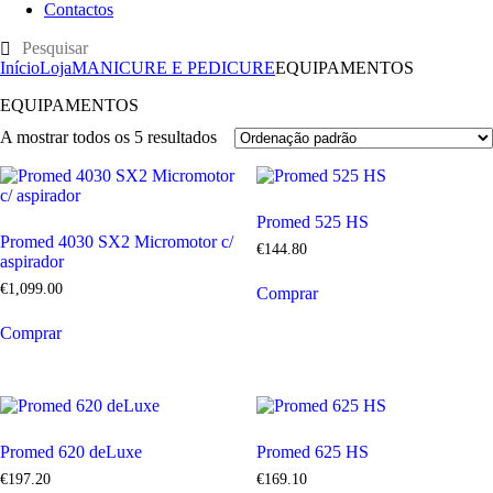
Contactos
Início
Loja
MANICURE E PEDICURE
EQUIPAMENTOS
EQUIPAMENTOS
A mostrar todos os 5 resultados
Promed 525 HS
Promed 4030 SX2 Micromotor c/
€
144
.
80
aspirador
€
1,099
.
00
Comprar
Comprar
Promed 620 deLuxe
Promed 625 HS
€
197
.
20
€
169
.
10