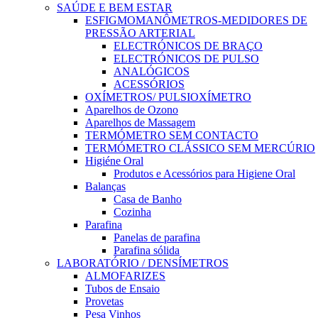
SAÚDE E BEM ESTAR
ESFIGMOMANÔMETROS-MEDIDORES DE
PRESSÃO ARTERIAL
ELECTRÓNICOS DE BRAÇO
ELECTRÓNICOS DE PULSO
ANALÓGICOS
ACESSÓRIOS
OXÍMETROS/ PULSIOXÍMETRO
Aparelhos de Ozono
Aparelhos de Massagem
TERMÓMETRO SEM CONTACTO
TERMÓMETRO CLÁSSICO SEM MERCÚRIO
Higiéne Oral
Produtos e Acessórios para Higiene Oral
Balanças
Casa de Banho
Cozinha
Parafina
Panelas de parafina
Parafina sólida
LABORATÓRIO / DENSÍMETROS
ALMOFARIZES
Tubos de Ensaio
Provetas
Pesa Vinhos