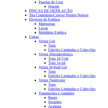
Panelas de Cera
Quente
PINÇAS DE DEPILAÇÃO
Tira Comedons/Cravos/ Pontos Negros
Diversos de Estética
Marquesas
Luvas
Mobilário Estética
Unhas
Verniz Gel
Tons
Edições Limitadas e Colecções
Verniz Hipoalergénico
Tons 10,5 ml
Tons 14 ml
Verniz Hybrid Gel
Tons
Edições Limitadas e Colecções
Verniz Nutricolor
Tons
Edições Limitadas e Colecções
Tratamentos e cuidados
Bases
Secantes
Acetona