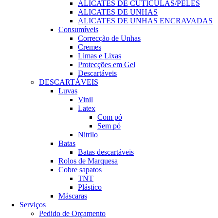
ALICATES DE CUTÍCULAS/PELES
ALICATES DE UNHAS
ALICATES DE UNHAS ENCRAVADAS
Consumíveis
Correcção de Unhas
Cremes
Limas e Lixas
Protecções em Gel
Descartáveis
DESCARTÁVEIS
Luvas
Vinil
Latex
Com pó
Sem pó
Nitrilo
Batas
Batas descartáveis
Rolos de Marquesa
Cobre sapatos
TNT
Plástico
Máscaras
Serviços
Pedido de Orçamento