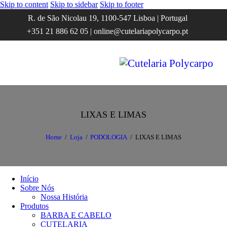
Skip to content
Skip to sidebar
Skip to footer
R. de São Nicolau 19, 1100-547 Lisboa | Portugal
+351 21 886 62 05 | online@cutelariapolycarpo.pt
LIXAS E LIMAS
Home
Loja
PODOLOGIA
LIXAS E LIMAS
Início
Sobre Nós
Nossa História
Produtos
BARBA E CABELO
CUTELARIA