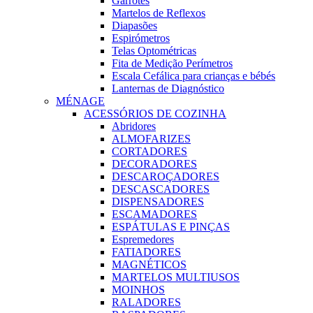
Garrotes
Martelos de Reflexos
Diapasões
Espirómetros
Telas Optométricas
Fita de Medição Perímetros
Escala Cefálica para crianças e bébés
Lanternas de Diagnóstico
MÉNAGE
ACESSÓRIOS DE COZINHA
Abridores
ALMOFARIZES
CORTADORES
DECORADORES
DESCAROÇADORES
DESCASCADORES
DISPENSADORES
ESCAMADORES
ESPÁTULAS E PINÇAS
Espremedores
FATIADORES
MAGNÉTICOS
MARTELOS MULTIUSOS
MOINHOS
RALADORES