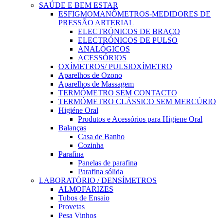
SAÚDE E BEM ESTAR
ESFIGMOMANÔMETROS-MEDIDORES DE
PRESSÃO ARTERIAL
ELECTRÓNICOS DE BRAÇO
ELECTRÓNICOS DE PULSO
ANALÓGICOS
ACESSÓRIOS
OXÍMETROS/ PULSIOXÍMETRO
Aparelhos de Ozono
Aparelhos de Massagem
TERMÓMETRO SEM CONTACTO
TERMÓMETRO CLÁSSICO SEM MERCÚRIO
Higiéne Oral
Produtos e Acessórios para Higiene Oral
Balanças
Casa de Banho
Cozinha
Parafina
Panelas de parafina
Parafina sólida
LABORATÓRIO / DENSÍMETROS
ALMOFARIZES
Tubos de Ensaio
Provetas
Pesa Vinhos