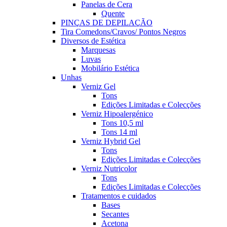
Panelas de Cera
Quente
PINÇAS DE DEPILAÇÃO
Tira Comedons/Cravos/ Pontos Negros
Diversos de Estética
Marquesas
Luvas
Mobilário Estética
Unhas
Verniz Gel
Tons
Edições Limitadas e Colecções
Verniz Hipoalergénico
Tons 10,5 ml
Tons 14 ml
Verniz Hybrid Gel
Tons
Edições Limitadas e Colecções
Verniz Nutricolor
Tons
Edições Limitadas e Colecções
Tratamentos e cuidados
Bases
Secantes
Acetona