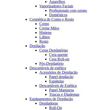
Aparelhos
Vaporizadores Faciais
Profissionais com ozono
Domésticos
Cosmética de Corpo e Rosto
Corpo
Creme Mãos
Higiene
Lábios
Rosto
Depilação
Ceras Depilatórias
Cera quente
Cera Roll-on
Pós-Depilatório
Descartáveis de estética
Acessórios de Depilação
Papel depilação
Espátulas
Descartáveis de Estética
Papel Marquesa
Toucas e Diademas
Equipamentos de Depilação
Depiladoras
Roll-On