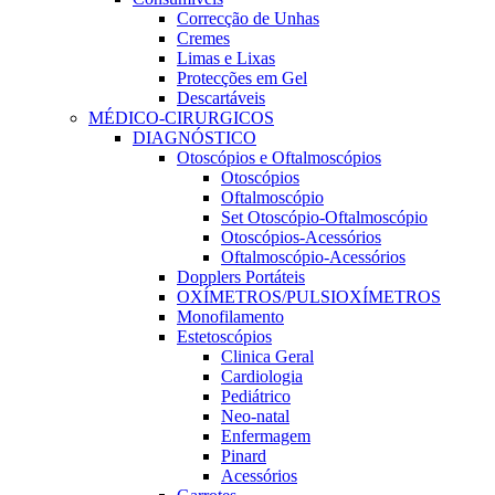
Correcção de Unhas
Cremes
Limas e Lixas
Protecções em Gel
Descartáveis
MÉDICO-CIRURGICOS
DIAGNÓSTICO
Otoscópios e Oftalmoscópios
Otoscópios
Oftalmoscópio
Set Otoscópio-Oftalmoscópio
Otoscópios-Acessórios
Oftalmoscópio-Acessórios
Dopplers Portáteis
OXÍMETROS/PULSIOXÍMETROS
Monofilamento
Estetoscópios
Clinica Geral
Cardiologia
Pediátrico
Neo-natal
Enfermagem
Pinard
Acessórios