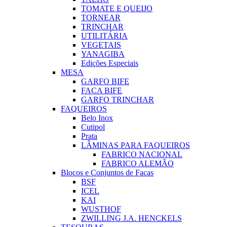
TOMATE E QUEIJO
TORNEAR
TRINCHAR
UTILITÁRIA
VEGETAIS
YANAGIBA
Edições Especiais
MESA
GARFO BIFE
FACA BIFE
GARFO TRINCHAR
FAQUEIROS
Belo Inox
Cutipol
Prata
LÂMINAS PARA FAQUEIROS
FABRICO NACIONAL
FABRICO ALEMÃO
Blocos e Conjuntos de Facas
BSF
ICEL
KAI
WUSTHOF
ZWILLING J.A. HENCKELS