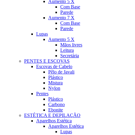
Aumento 5 X
Com Base
Parede
Aumento 7 X
Com Base
Parede
Lupas
Aumento 5 X
Mãos livres
Leitura
Secretária
PENTES E ESCOVAS
Escovas de Cabelo
Pêlo de Javali
Plástico
Mistura
Nylon
Pentes
Plástico
Carbono
Ebonite
ESTÉTICA E DEPILAÇÃO
Aparelhos Estética
Aparelhos Estética
Lupas