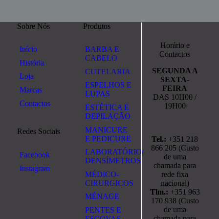
Sobre Nós
Produtos
Horário e
Início
BARBA E
Contactos
CABELO
História
SEGUNDA A
CUTELARIA
Loja
SEXTA-
ESPELHOS E
FEIRA
Marcas
LUPAS
DAS 10H00 /
Contactos
19H00
ESTÉTICA E
DEPILAÇÃO
MANICURE
Redes Sociais
E PEDICURE
Tel.:
+351 218
866 205 (Custo
LABORATÓRIO/
Facebook
de uma
DENSÍMETROS
chamada para
Instagram
rede fixa
MÉDICO-
nacional)
CIRURGICOS
Tlm.:
+351 963
MÉNAGE
170 938 (Custo
de uma
PENTES E
chamada para
ESCOVAS