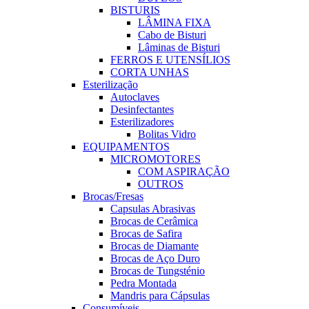
BISTURIS
LÂMINA FIXA
Cabo de Bisturi
Lâminas de Bisturi
FERROS E UTENSÍLIOS
CORTA UNHAS
Esterilização
Autoclaves
Desinfectantes
Esterilizadores
Bolitas Vidro
EQUIPAMENTOS
MICROMOTORES
COM ASPIRAÇÃO
OUTROS
Brocas/Fresas
Capsulas Abrasivas
Brocas de Cerâmica
Brocas de Safira
Brocas de Diamante
Brocas de Aço Duro
Brocas de Tungsténio
Pedra Montada
Mandris para Cápsulas
Consumíveis