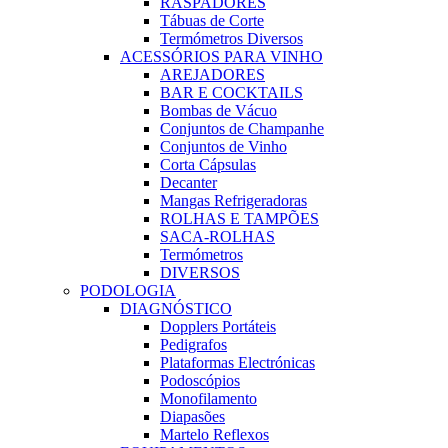
RASPADORES
Tábuas de Corte
Termómetros Diversos
ACESSÓRIOS PARA VINHO
AREJADORES
BAR E COCKTAILS
Bombas de Vácuo
Conjuntos de Champanhe
Conjuntos de Vinho
Corta Cápsulas
Decanter
Mangas Refrigeradoras
ROLHAS E TAMPÕES
SACA-ROLHAS
Termómetros
DIVERSOS
PODOLOGIA
DIAGNÓSTICO
Dopplers Portáteis
Pedigrafos
Plataformas Electrónicas
Podoscópios
Monofilamento
Diapasões
Martelo Reflexos