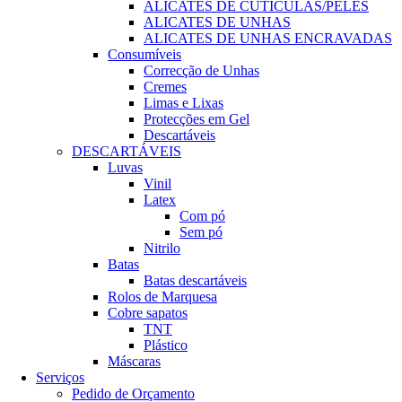
ALICATES DE CUTÍCULAS/PELES
ALICATES DE UNHAS
ALICATES DE UNHAS ENCRAVADAS
Consumíveis
Correcção de Unhas
Cremes
Limas e Lixas
Protecções em Gel
Descartáveis
DESCARTÁVEIS
Luvas
Vinil
Latex
Com pó
Sem pó
Nitrilo
Batas
Batas descartáveis
Rolos de Marquesa
Cobre sapatos
TNT
Plástico
Máscaras
Serviços
Pedido de Orçamento