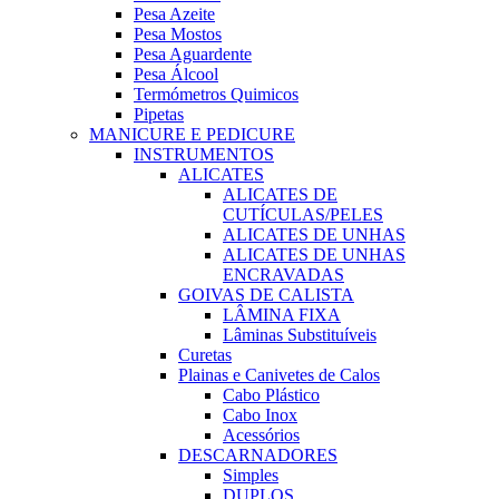
Pesa Azeite
Pesa Mostos
Pesa Aguardente
Pesa Álcool
Termómetros Quimicos
Pipetas
MANICURE E PEDICURE
INSTRUMENTOS
ALICATES
ALICATES DE
CUTÍCULAS/PELES
ALICATES DE UNHAS
ALICATES DE UNHAS
ENCRAVADAS
GOIVAS DE CALISTA
LÂMINA FIXA
Lâminas Substituíveis
Curetas
Plainas e Canivetes de Calos
Cabo Plástico
Cabo Inox
Acessórios
DESCARNADORES
Simples
DUPLOS