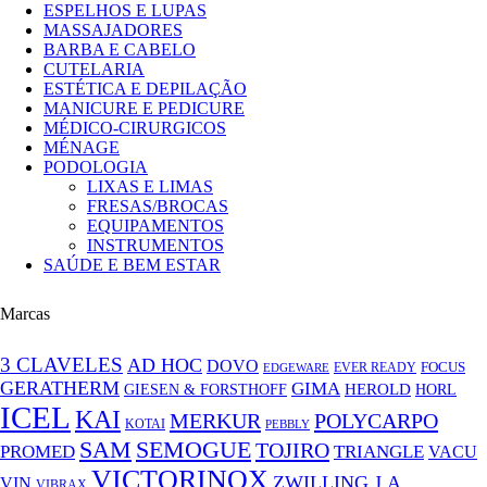
ESPELHOS E LUPAS
MASSAJADORES
BARBA E CABELO
CUTELARIA
ESTÉTICA E DEPILAÇÃO
MANICURE E PEDICURE
MÉDICO-CIRURGICOS
MÉNAGE
PODOLOGIA
LIXAS E LIMAS
FRESAS/BROCAS
EQUIPAMENTOS
INSTRUMENTOS
SAÚDE E BEM ESTAR
Marcas
3 CLAVELES
AD HOC
DOVO
FOCUS
EVER READY
EDGEWARE
GERATHERM
GIMA
GIESEN & FORSTHOFF
HEROLD
HORL
ICEL
KAI
MERKUR
POLYCARPO
KOTAI
PEBBLY
SAM
SEMOGUE
TOJIRO
PROMED
TRIANGLE
VACU
VICTORINOX
ZWILLING J.A.
VIN
VIBRAX