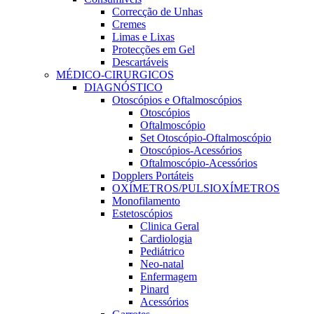
Correcção de Unhas
Cremes
Limas e Lixas
Protecções em Gel
Descartáveis
MÉDICO-CIRURGICOS
DIAGNÓSTICO
Otoscópios e Oftalmoscópios
Otoscópios
Oftalmoscópio
Set Otoscópio-Oftalmoscópio
Otoscópios-Acessórios
Oftalmoscópio-Acessórios
Dopplers Portáteis
OXÍMETROS/PULSIOXÍMETROS
Monofilamento
Estetoscópios
Clinica Geral
Cardiologia
Pediátrico
Neo-natal
Enfermagem
Pinard
Acessórios