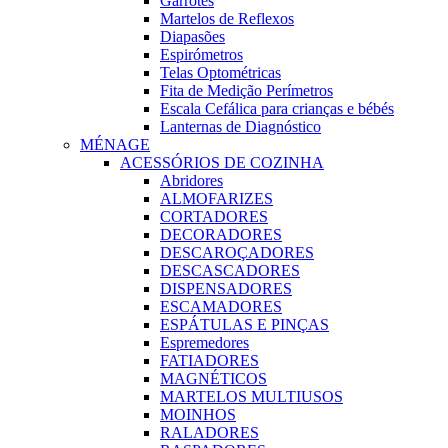
Garrotes
Martelos de Reflexos
Diapasões
Espirómetros
Telas Optométricas
Fita de Medição Perímetros
Escala Cefálica para crianças e bébés
Lanternas de Diagnóstico
MÉNAGE
ACESSÓRIOS DE COZINHA
Abridores
ALMOFARIZES
CORTADORES
DECORADORES
DESCAROÇADORES
DESCASCADORES
DISPENSADORES
ESCAMADORES
ESPÁTULAS E PINÇAS
Espremedores
FATIADORES
MAGNÉTICOS
MARTELOS MULTIUSOS
MOINHOS
RALADORES