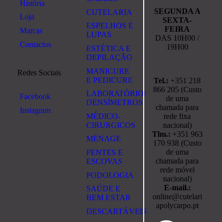
História
SEGUNDA A
CUTELARIA
Loja
SEXTA-
ESPELHOS E
FEIRA
Marcas
LUPAS
DAS 10H00 /
Contactos
19H00
ESTÉTICA E
DEPILAÇÃO
MANICURE
Redes Sociais
E PEDICURE
Tel.:
+351 218
866 205 (Custo
LABORATÓRIO/
Facebook
de uma
DENSÍMETROS
chamada para
Instagram
rede fixa
MÉDICO-
nacional)
CIRURGICOS
Tlm.:
+351 963
MÉNAGE
170 938 (Custo
de uma
PENTES E
chamada para
ESCOVAS
rede móvel
PODOLOGIA
nacional)
E-mail.:
SAÚDE E
online@cutelari
BEM ESTAR
apolycarpo.pt
DESCARTÁVEIS