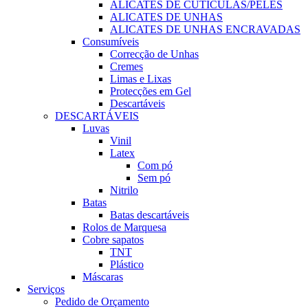
ALICATES DE CUTÍCULAS/PELES
ALICATES DE UNHAS
ALICATES DE UNHAS ENCRAVADAS
Consumíveis
Correcção de Unhas
Cremes
Limas e Lixas
Protecções em Gel
Descartáveis
DESCARTÁVEIS
Luvas
Vinil
Latex
Com pó
Sem pó
Nitrilo
Batas
Batas descartáveis
Rolos de Marquesa
Cobre sapatos
TNT
Plástico
Máscaras
Serviços
Pedido de Orçamento