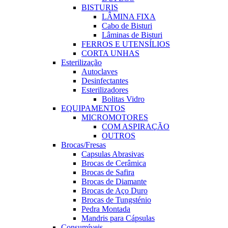
BISTURIS
LÂMINA FIXA
Cabo de Bisturi
Lâminas de Bisturi
FERROS E UTENSÍLIOS
CORTA UNHAS
Esterilização
Autoclaves
Desinfectantes
Esterilizadores
Bolitas Vidro
EQUIPAMENTOS
MICROMOTORES
COM ASPIRAÇÃO
OUTROS
Brocas/Fresas
Capsulas Abrasivas
Brocas de Cerâmica
Brocas de Safira
Brocas de Diamante
Brocas de Aço Duro
Brocas de Tungsténio
Pedra Montada
Mandris para Cápsulas
Consumíveis