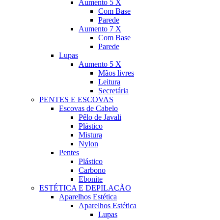
Aumento 5 X
Com Base
Parede
Aumento 7 X
Com Base
Parede
Lupas
Aumento 5 X
Mãos livres
Leitura
Secretária
PENTES E ESCOVAS
Escovas de Cabelo
Pêlo de Javali
Plástico
Mistura
Nylon
Pentes
Plástico
Carbono
Ebonite
ESTÉTICA E DEPILAÇÃO
Aparelhos Estética
Aparelhos Estética
Lupas