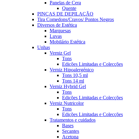
Panelas de Cera
Quente
PINÇAS DE DEPILAÇÃO
Tira Comedons/Cravos/ Pontos Negros
Diversos de Estética
Marquesas
Luvas
Mobilário Estética
Unhas
Verniz Gel
Tons
Edições Limitadas e Colecções
Verniz Hipoalergénico
Tons 10,5 ml
Tons 14 ml
Verniz Hybrid Gel
Tons
Edições Limitadas e Colecções
Verniz Nutricolor
Tons
Edições Limitadas e Colecções
Tratamentos e cuidados
Bases
Secantes
Acetona