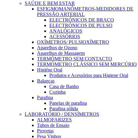
SAÚDE E BEM ESTAR
ESFIGMOMANÔMETROS-MEDIDORES DE
PRESSÃO ARTERIAL
ELECTRÓNICOS DE BRAÇO
ELECTRÓNICOS DE PULSO
ANALÓGICOS
ACESSÓRIOS
OXÍMETROS/ PULSIOXÍMETRO
Aparelhos de Ozono
Aparelhos de Massagem
TERMÓMETRO SEM CONTACTO
TERMÓMETRO CLÁSSICO SEM MERCÚRIO
Higiéne Oral
Produtos e Acessórios para Higiene Oral
Balanças
Casa de Banho
Cozinha
Parafina
Panelas de parafina
Parafina sólida
LABORATÓRIO / DENSÍMETROS
ALMOFARIZES
Tubos de Ensaio
Provetas
Pesa Vinhos