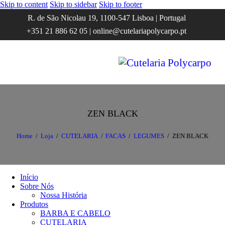
Skip to content
Skip to sidebar
Skip to footer
R. de São Nicolau 19, 1100-547 Lisboa | Portugal
+351 21 886 62 05 | online@cutelariapolycarpo.pt
ZEN BLACK
Home
Loja
CUTELARIA
FACAS
LEGUMES
ZEN BLACK
Início
Sobre Nós
Nossa História
Produtos
BARBA E CABELO
CUTELARIA