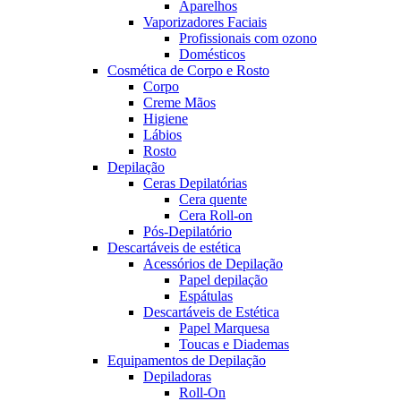
Aparelhos
Vaporizadores Faciais
Profissionais com ozono
Domésticos
Cosmética de Corpo e Rosto
Corpo
Creme Mãos
Higiene
Lábios
Rosto
Depilação
Ceras Depilatórias
Cera quente
Cera Roll-on
Pós-Depilatório
Descartáveis de estética
Acessórios de Depilação
Papel depilação
Espátulas
Descartáveis de Estética
Papel Marquesa
Toucas e Diademas
Equipamentos de Depilação
Depiladoras
Roll-On