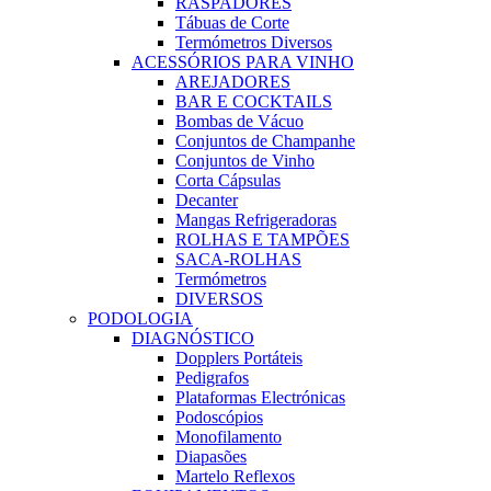
RASPADORES
Tábuas de Corte
Termómetros Diversos
ACESSÓRIOS PARA VINHO
AREJADORES
BAR E COCKTAILS
Bombas de Vácuo
Conjuntos de Champanhe
Conjuntos de Vinho
Corta Cápsulas
Decanter
Mangas Refrigeradoras
ROLHAS E TAMPÕES
SACA-ROLHAS
Termómetros
DIVERSOS
PODOLOGIA
DIAGNÓSTICO
Dopplers Portáteis
Pedigrafos
Plataformas Electrónicas
Podoscópios
Monofilamento
Diapasões
Martelo Reflexos