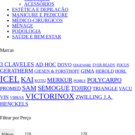
ACESSÓRIOS
ESTÉTICA E DEPILAÇÃO
MANICURE E PEDICURE
MÉDICO-CIRURGICOS
MÉNAGE
PODOLOGIA
SAÚDE E BEM ESTAR
Marcas
3 CLAVELES
AD HOC
DOVO
FOCUS
EVER READY
EDGEWARE
GERATHERM
GIMA
GIESEN & FORSTHOFF
HEROLD
HORL
ICEL
KAI
MERKUR
POLYCARPO
KOTAI
PEBBLY
SAM
SEMOGUE
TOJIRO
PROMED
TRIANGLE
VACU
VICTORINOX
ZWILLING J.A.
VIN
VIBRAX
HENCKELS
Filtrar por Preço
Filtrar