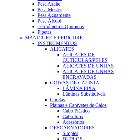
Pesa Azeite
Pesa Mostos
Pesa Aguardente
Pesa Álcool
Termómetros Quimicos
Pipetas
MANICURE E PEDICURE
INSTRUMENTOS
ALICATES
ALICATES DE
CUTÍCULAS/PELES
ALICATES DE UNHAS
ALICATES DE UNHAS
ENCRAVADAS
GOIVAS DE CALISTA
LÂMINA FIXA
Lâminas Substituíveis
Curetas
Plainas e Canivetes de Calos
Cabo Plástico
Cabo Inox
Acessórios
DESCARNADORES
Simples
DUPLOS