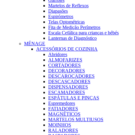
Garrotes
Martelos de Reflexos
Diapasões
Espirómetros
Telas Optométricas
Fita de Medição Perímetros
Escala Cefálica para crianças e bébés
Lanternas de Diagnóstico
MÉNAGE
ACESSÓRIOS DE COZINHA
Abridores
ALMOFARIZES
CORTADORES
DECORADORES
DESCAROÇADORES
DESCASCADORES
DISPENSADORES
ESCAMADORES
ESPÁTULAS E PINÇAS
Espremedores
FATIADORES
MAGNÉTICOS
MARTELOS MULTIUSOS
MOINHOS
RALADORES