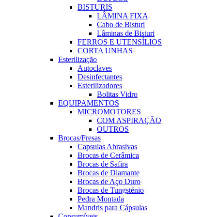
BISTURIS
LÂMINA FIXA
Cabo de Bisturi
Lâminas de Bisturi
FERROS E UTENSÍLIOS
CORTA UNHAS
Esterilização
Autoclaves
Desinfectantes
Esterilizadores
Bolitas Vidro
EQUIPAMENTOS
MICROMOTORES
COM ASPIRAÇÃO
OUTROS
Brocas/Fresas
Capsulas Abrasivas
Brocas de Cerâmica
Brocas de Safira
Brocas de Diamante
Brocas de Aço Duro
Brocas de Tungsténio
Pedra Montada
Mandris para Cápsulas
Consumíveis