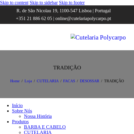
Skip to content
Skip to sidebar
Skip to footer
R. de São Nicolau 19, 1100-547 Lisboa | Portugal
+351 21 886 62 05 | online@cutelariapolycarpo.pt
TRADIÇÃO
Home
Loja
CUTELARIA
FACAS
DESOSSAR
TRADIÇÃO
Início
Sobre Nós
Nossa História
Produtos
BARBA E CABELO
CUTELARIA