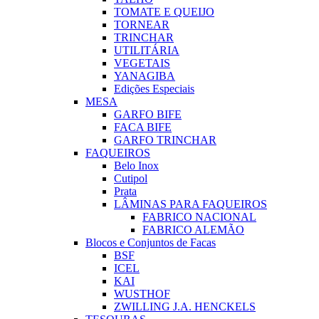
TOMATE E QUEIJO
TORNEAR
TRINCHAR
UTILITÁRIA
VEGETAIS
YANAGIBA
Edições Especiais
MESA
GARFO BIFE
FACA BIFE
GARFO TRINCHAR
FAQUEIROS
Belo Inox
Cutipol
Prata
LÂMINAS PARA FAQUEIROS
FABRICO NACIONAL
FABRICO ALEMÃO
Blocos e Conjuntos de Facas
BSF
ICEL
KAI
WUSTHOF
ZWILLING J.A. HENCKELS