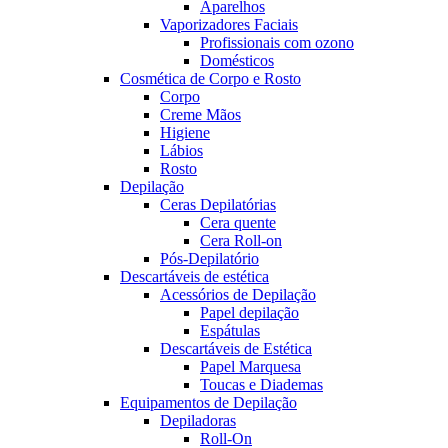
Aparelhos
Vaporizadores Faciais
Profissionais com ozono
Domésticos
Cosmética de Corpo e Rosto
Corpo
Creme Mãos
Higiene
Lábios
Rosto
Depilação
Ceras Depilatórias
Cera quente
Cera Roll-on
Pós-Depilatório
Descartáveis de estética
Acessórios de Depilação
Papel depilação
Espátulas
Descartáveis de Estética
Papel Marquesa
Toucas e Diademas
Equipamentos de Depilação
Depiladoras
Roll-On