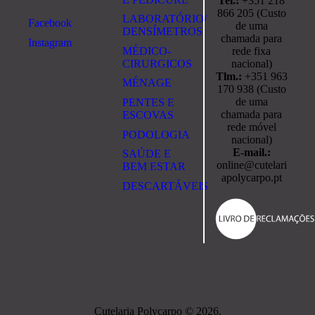
Tel.:
+351 218
866 205 (Custo
LABORATÓRIO/
Facebook
de uma
DENSÍMETROS
chamada para
Instagram
rede fixa
MÉDICO-
nacional)
CIRURGICOS
Tlm.:
+351 963
MÉNAGE
170 938 (Custo
de uma
PENTES E
chamada para
ESCOVAS
rede móvel
PODOLOGIA
nacional)
E-mail.:
SAÚDE E
online@cutelari
BEM ESTAR
apolycarpo.pt
DESCARTÁVEIS
Cutelaria Polycarpo © 2026.