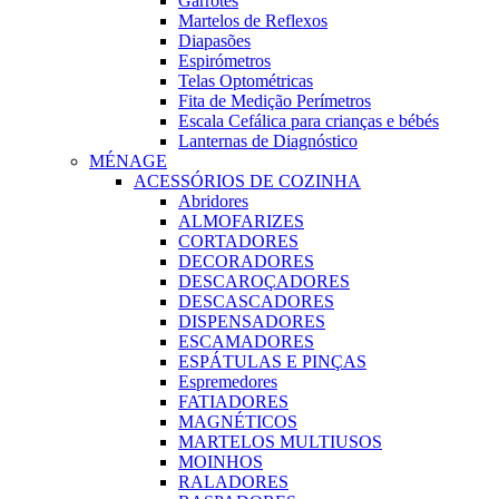
Garrotes
Martelos de Reflexos
Diapasões
Espirómetros
Telas Optométricas
Fita de Medição Perímetros
Escala Cefálica para crianças e bébés
Lanternas de Diagnóstico
MÉNAGE
ACESSÓRIOS DE COZINHA
Abridores
ALMOFARIZES
CORTADORES
DECORADORES
DESCAROÇADORES
DESCASCADORES
DISPENSADORES
ESCAMADORES
ESPÁTULAS E PINÇAS
Espremedores
FATIADORES
MAGNÉTICOS
MARTELOS MULTIUSOS
MOINHOS
RALADORES