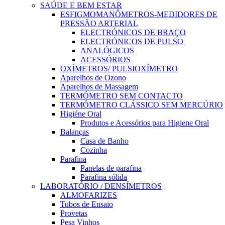
SAÚDE E BEM ESTAR
ESFIGMOMANÔMETROS-MEDIDORES DE
PRESSÃO ARTERIAL
ELECTRÓNICOS DE BRAÇO
ELECTRÓNICOS DE PULSO
ANALÓGICOS
ACESSÓRIOS
OXÍMETROS/ PULSIOXÍMETRO
Aparelhos de Ozono
Aparelhos de Massagem
TERMÓMETRO SEM CONTACTO
TERMÓMETRO CLÁSSICO SEM MERCÚRIO
Higiéne Oral
Produtos e Acessórios para Higiene Oral
Balanças
Casa de Banho
Cozinha
Parafina
Panelas de parafina
Parafina sólida
LABORATÓRIO / DENSÍMETROS
ALMOFARIZES
Tubos de Ensaio
Provetas
Pesa Vinhos