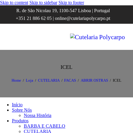
Skip to content
Skip to sidebar
Skip to footer
R. de São Nicolau 19, 1100-547 Lisboa | Portugal
+351 21 886 62 05 | online@cutelariapolycarpo.pt
ICEL
Home
Loja
CUTELARIA
FACAS
ABRIR OSTRAS
ICEL
Início
Sobre Nós
Nossa História
Produtos
BARBA E CABELO
CUTELARIA