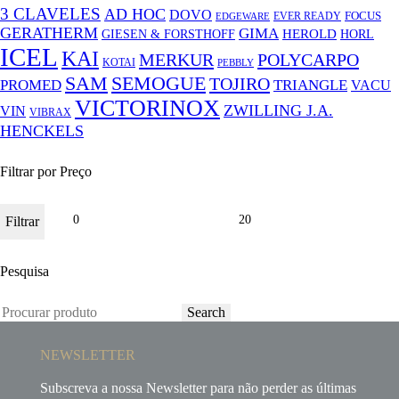
3 CLAVELES
AD HOC
DOVO
FOCUS
EVER READY
EDGEWARE
GERATHERM
GIMA
GIESEN & FORSTHOFF
HEROLD
HORL
ICEL
KAI
MERKUR
POLYCARPO
KOTAI
PEBBLY
SAM
SEMOGUE
TOJIRO
PROMED
TRIANGLE
VACU
VICTORINOX
ZWILLING J.A.
VIN
VIBRAX
HENCKELS
Filtrar por Preço
Filtrar
Pesquisa
Search
NEWSLETTER
Subscreva a nossa Newsletter para não perder as últimas