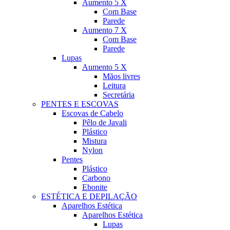
Aumento 5 X
Com Base
Parede
Aumento 7 X
Com Base
Parede
Lupas
Aumento 5 X
Mãos livres
Leitura
Secretária
PENTES E ESCOVAS
Escovas de Cabelo
Pêlo de Javali
Plástico
Mistura
Nylon
Pentes
Plástico
Carbono
Ebonite
ESTÉTICA E DEPILAÇÃO
Aparelhos Estética
Aparelhos Estética
Lupas