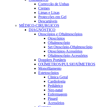
Correcção de Unhas
Cremes
Limas e Lixas
Protecções em Gel
Descartáveis
MÉDICO-CIRURGICOS
DIAGNÓSTICO
Otoscópios e Oftalmoscópios
Otoscópios
Oftalmoscópio
Set Otoscópio-Oftalmoscópio
Otoscópios-Acessórios
Oftalmoscópio-Acessórios
Dopplers Portáteis
OXÍMETROS/PULSIOXÍMETROS
Monofilamento
Estetoscópios
Clinica Geral
Cardiologia
Pediátrico
Neo-natal
Enfermagem
Pinard
Acessórios