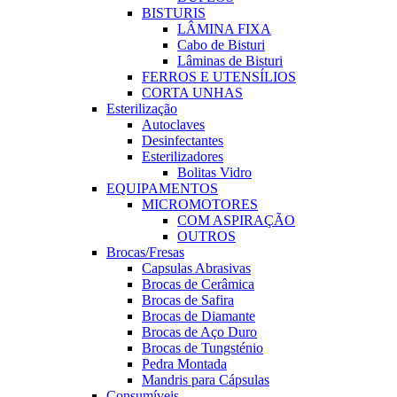
BISTURIS
LÂMINA FIXA
Cabo de Bisturi
Lâminas de Bisturi
FERROS E UTENSÍLIOS
CORTA UNHAS
Esterilização
Autoclaves
Desinfectantes
Esterilizadores
Bolitas Vidro
EQUIPAMENTOS
MICROMOTORES
COM ASPIRAÇÃO
OUTROS
Brocas/Fresas
Capsulas Abrasivas
Brocas de Cerâmica
Brocas de Safira
Brocas de Diamante
Brocas de Aço Duro
Brocas de Tungsténio
Pedra Montada
Mandris para Cápsulas
Consumíveis