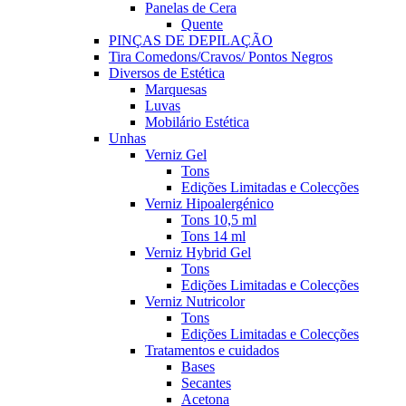
Panelas de Cera
Quente
PINÇAS DE DEPILAÇÃO
Tira Comedons/Cravos/ Pontos Negros
Diversos de Estética
Marquesas
Luvas
Mobilário Estética
Unhas
Verniz Gel
Tons
Edições Limitadas e Colecções
Verniz Hipoalergénico
Tons 10,5 ml
Tons 14 ml
Verniz Hybrid Gel
Tons
Edições Limitadas e Colecções
Verniz Nutricolor
Tons
Edições Limitadas e Colecções
Tratamentos e cuidados
Bases
Secantes
Acetona