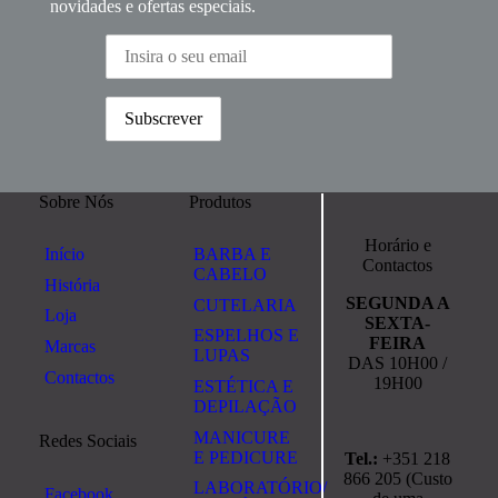
novidades e ofertas especiais.
Sobre Nós
Produtos
Horário e
Início
BARBA E
Contactos
CABELO
História
SEGUNDA A
CUTELARIA
Loja
SEXTA-
ESPELHOS E
FEIRA
Marcas
LUPAS
DAS 10H00 /
Contactos
19H00
ESTÉTICA E
DEPILAÇÃO
MANICURE
Redes Sociais
E PEDICURE
Tel.:
+351 218
866 205 (Custo
LABORATÓRIO/
Facebook