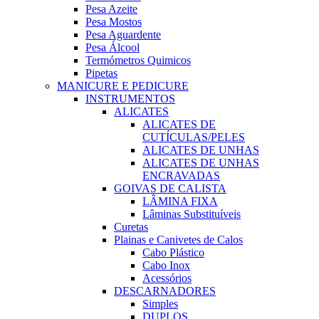
Pesa Azeite
Pesa Mostos
Pesa Aguardente
Pesa Álcool
Termómetros Quimicos
Pipetas
MANICURE E PEDICURE
INSTRUMENTOS
ALICATES
ALICATES DE
CUTÍCULAS/PELES
ALICATES DE UNHAS
ALICATES DE UNHAS
ENCRAVADAS
GOIVAS DE CALISTA
LÂMINA FIXA
Lâminas Substituíveis
Curetas
Plainas e Canivetes de Calos
Cabo Plástico
Cabo Inox
Acessórios
DESCARNADORES
Simples
DUPLOS