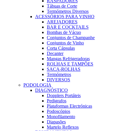
RASPADORES
Tábuas de Corte
Termómetros Diversos
ACESSÓRIOS PARA VINHO
AREJADORES
BAR E COCKTAILS
Bombas de Vácuo
Conjuntos de Champanhe
Conjuntos de Vinho
Corta Cápsulas
Decanter
Mangas Refrigeradoras
ROLHAS E TAMPÕES
SACA-ROLHAS
Termómetros
DIVERSOS
PODOLOGIA
DIAGNÓSTICO
Dopplers Portáteis
Pedigrafos
Plataformas Electrónicas
Podoscópios
Monofilamento
Diapasões
Martelo Reflexos