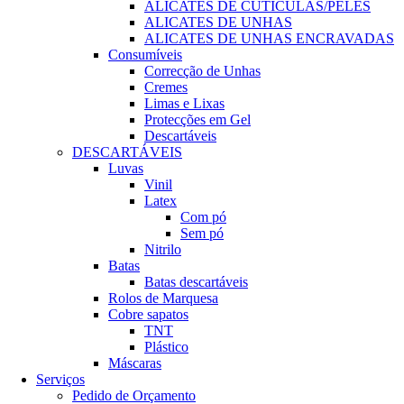
ALICATES DE CUTÍCULAS/PELES
ALICATES DE UNHAS
ALICATES DE UNHAS ENCRAVADAS
Consumíveis
Correcção de Unhas
Cremes
Limas e Lixas
Protecções em Gel
Descartáveis
DESCARTÁVEIS
Luvas
Vinil
Latex
Com pó
Sem pó
Nitrilo
Batas
Batas descartáveis
Rolos de Marquesa
Cobre sapatos
TNT
Plástico
Máscaras
Serviços
Pedido de Orçamento