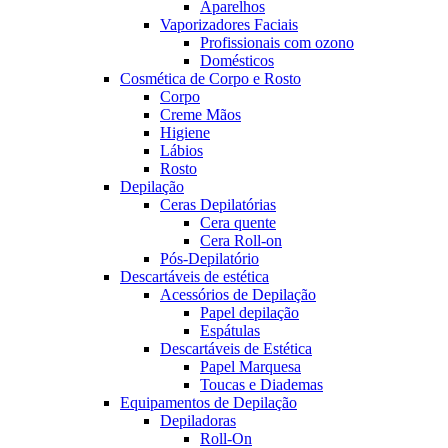
Aparelhos
Vaporizadores Faciais
Profissionais com ozono
Domésticos
Cosmética de Corpo e Rosto
Corpo
Creme Mãos
Higiene
Lábios
Rosto
Depilação
Ceras Depilatórias
Cera quente
Cera Roll-on
Pós-Depilatório
Descartáveis de estética
Acessórios de Depilação
Papel depilação
Espátulas
Descartáveis de Estética
Papel Marquesa
Toucas e Diademas
Equipamentos de Depilação
Depiladoras
Roll-On