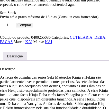
uso de madeira natural de alta qualidade tratada com um processo
especial, o cabo é extremamente resistente à água.
Sem Stock
Envio até o prazo máximo de 15 dias (Consulta com fornecedor)
Comprar
Código do produto:
0400255036
Categorias:
CUTELARIA
,
DEBA
,
FACAS
Marca:
KAI
Marca:
KAI
Descrição
Descrição
As facas de cozinha das séries Seki Magoroku Kinju e Hekiju são
particularmente leves e permitem cortes precisos. As sete lâminas das
facas Kinju são adequadas para destros, enquanto as duas lâminas da
série Hekiju são especialmente projetadas para canhotos. A série Kinju
inclui quatro facas Kinju Deba e três facas Yanagiba para filetar carne e
peixe crus, disponíveis em diferentes tamanhos. A série Hekiju inclui
uma Deba e uma Yanagiba. As facas de cozinha Sekimagoroku Kinju
e Hekiju impressionam pela sua alta funcionalidade e durabilidade. O