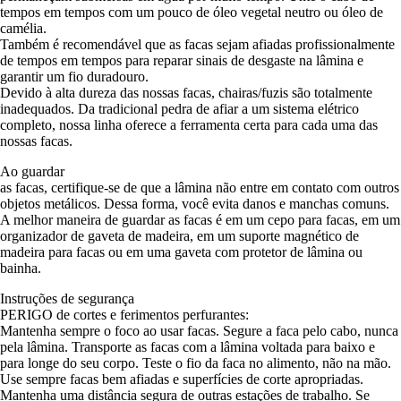
tempos em tempos com um pouco de óleo vegetal neutro ou óleo de
camélia.
Também é recomendável que as facas sejam afiadas profissionalmente
de tempos em tempos para reparar sinais de desgaste na lâmina e
garantir um fio duradouro.
Devido à alta dureza das nossas facas, chairas/fuzis são totalmente
inadequados. Da tradicional pedra de afiar a um sistema elétrico
completo, nossa linha oferece a ferramenta certa para cada uma das
nossas facas.
Ao guardar
as facas, certifique-se de que a lâmina não entre em contato com outros
objetos metálicos. Dessa forma, você evita danos e manchas comuns.
A melhor maneira de guardar as facas é em um cepo para facas, em um
organizador de gaveta de madeira, em um suporte magnético de
madeira para facas ou em uma gaveta com protetor de lâmina ou
bainha.
Instruções de segurança
PERIGO
de cortes e ferimentos perfurantes:
Mantenha sempre o foco ao usar facas. Segure a faca pelo cabo, nunca
pela lâmina. Transporte as facas com a lâmina voltada para baixo e
para longe do seu corpo. Teste o fio da faca no alimento, não na mão.
Use sempre facas bem afiadas e superfícies de corte apropriadas.
Mantenha uma distância segura de outras estações de trabalho. Se