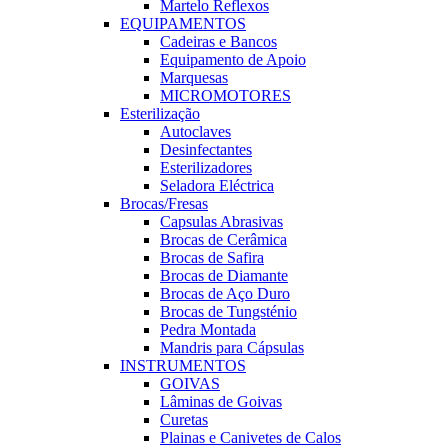
Martelo Reflexos
EQUIPAMENTOS
Cadeiras e Bancos
Equipamento de Apoio
Marquesas
MICROMOTORES
Esterilização
Autoclaves
Desinfectantes
Esterilizadores
Seladora Eléctrica
Brocas/Fresas
Capsulas Abrasivas
Brocas de Cerâmica
Brocas de Safira
Brocas de Diamante
Brocas de Aço Duro
Brocas de Tungsténio
Pedra Montada
Mandris para Cápsulas
INSTRUMENTOS
GOIVAS
Lâminas de Goivas
Curetas
Plainas e Canivetes de Calos