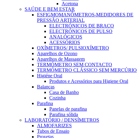
Acetona
SAÚDE E BEM ESTAR
ESFIGMOMANÔMETROS-MEDIDORES DE
PRESSÃO ARTERIAL
ELECTRÓNICOS DE BRAÇO
ELECTRÓNICOS DE PULSO
ANALÓGICOS
ACESSÓRIOS
OXÍMETROS/ PULSIOXÍMETRO
Aparelhos de Ozono
Aparelhos de Massagem
TERMÓMETRO SEM CONTACTO
TERMÓMETRO CLÁSSICO SEM MERCÚRIO
Higiéne Oral
Produtos e Acessórios para Higiene Oral
Balanças
Casa de Banho
Cozinha
Parafina
Panelas de parafina
Parafina sólida
LABORATÓRIO / DENSÍMETROS
ALMOFARIZES
Tubos de Ensaio
Provetas