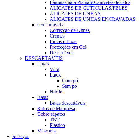
Lâminas para Plaina e Canivetes de calos
ALICATES DE CUTÍCULAS/PELES
ALICATES DE UNHAS
ALICATES DE UNHAS ENCRAVADAS
Consumíveis
Correcção de Unhas
Cremes
Limas e Lixas
Protecções em Gel
Descartáveis
DESCARTÁVEIS
Luvas
Vinil
Latex
Com pó
Sem pó
Nitrilo
Batas
Batas descartáveis
Rolos de Marquesa
Cobre sapatos
TNT
Plástico
Máscaras
Serviços