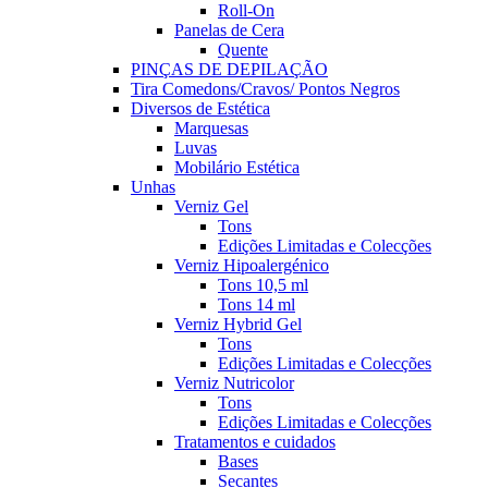
Roll-On
Panelas de Cera
Quente
PINÇAS DE DEPILAÇÃO
Tira Comedons/Cravos/ Pontos Negros
Diversos de Estética
Marquesas
Luvas
Mobilário Estética
Unhas
Verniz Gel
Tons
Edições Limitadas e Colecções
Verniz Hipoalergénico
Tons 10,5 ml
Tons 14 ml
Verniz Hybrid Gel
Tons
Edições Limitadas e Colecções
Verniz Nutricolor
Tons
Edições Limitadas e Colecções
Tratamentos e cuidados
Bases
Secantes