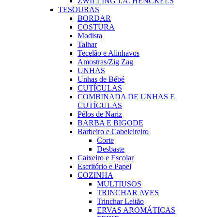
ZWILLING J.A. HENCKELS
TESOURAS
BORDAR
COSTURA
Modista
Talhar
Tecelão e Alinhavos
Amostras/Zig Zag
UNHAS
Unhas de Bébé
CUTÍCULAS
COMBINADA DE UNHAS E
CUTÍCULAS
Pêlos de Nariz
BARBA E BIGODE
Barbeiro e Cabeleireiro
Corte
Desbaste
Caixeiro e Escolar
Escritório e Papel
COZINHA
MULTIUSOS
TRINCHAR AVES
Trinchar Leitão
ERVAS AROMÁTICAS