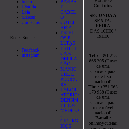
Horário e
Início
BARBA
Contactos
História
E
Loja
CABEL
SEGUNDA A
Marcas
O
SEXTA-
Contactos
CUTEL
FEIRA
ARIA
DAS 10H00 /
ESPELH
19H00
Redes Sociais
OS E
LUPAS
ESTÉTI
Facebook
CA E
Instagram
Tel.:
+351 218
DEPILA
866 205 (Custo
ÇÃO
de uma
MANIC
chamada para
URE E
rede fixa
PEDICU
nacional)
RE
Tlm.:
+351 963
LABOR
170 938 (Custo
ATÓRIO/
de uma
DENSÍM
chamada para
ETROS
rede móvel
MÉDICO
nacional)
-
E-mail.:
CIRURG
online@cutelari
ICOS
apolycarpo.pt