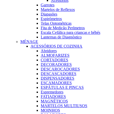
Acessórios
Garrotes
Martelos de Reflexos
Diapasões
Espirómetros
Telas Optométricas
Fita de Medição Perímetros
Escala Cefálica para crianças e bébés
Lanternas de Diagnóstico
MÉNAGE
ACESSÓRIOS DE COZINHA
Abridores
ALMOFARIZES
CORTADORES
DECORADORES
DESCAROÇADORES
DESCASCADORES
DISPENSADORES
ESCAMADORES
ESPÁTULAS E PINÇAS
Espremedores
FATIADORES
MAGNÉTICOS
MARTELOS MULTIUSOS
MOINHOS