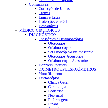
Consumíveis
Correcção de Unhas
Cremes
Limas e Lixas
Protecções em Gel
Descartáveis
MÉDICO-CIRURGICOS
DIAGNÓSTICO
Otoscópios e Oftalmoscópios
Otoscópios
Oftalmoscópio
Set Otoscópio-Oftalmoscópio
Otoscópios-Acessórios
Oftalmoscópio-Acessórios
Dopplers Portáteis
OXÍMETROS/PULSIOXÍMETROS
Monofilamento
Estetoscópios
Clinica Geral
Cardiologia
Pediátrico
Neo-natal
Enfermagem
Pinard