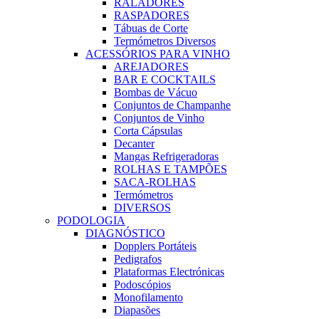
RALADORES
RASPADORES
Tábuas de Corte
Termómetros Diversos
ACESSÓRIOS PARA VINHO
AREJADORES
BAR E COCKTAILS
Bombas de Vácuo
Conjuntos de Champanhe
Conjuntos de Vinho
Corta Cápsulas
Decanter
Mangas Refrigeradoras
ROLHAS E TAMPÕES
SACA-ROLHAS
Termómetros
DIVERSOS
PODOLOGIA
DIAGNÓSTICO
Dopplers Portáteis
Pedigrafos
Plataformas Electrónicas
Podoscópios
Monofilamento
Diapasões