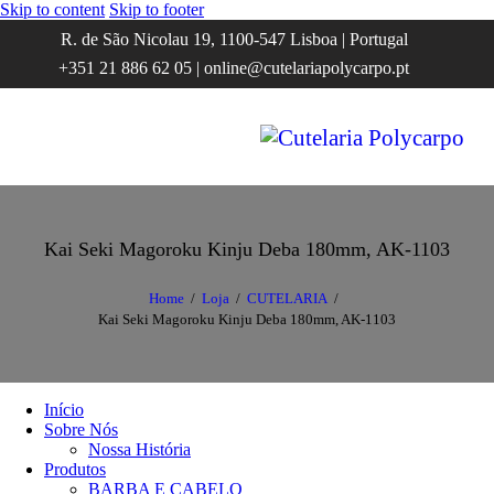
Skip to content
Skip to footer
R. de São Nicolau 19, 1100-547 Lisboa | Portugal
+351 21 886 62 05 | online@cutelariapolycarpo.pt
Kai Seki Magoroku Kinju Deba 180mm, AK-1103
Home
Loja
CUTELARIA
Kai Seki Magoroku Kinju Deba 180mm, AK-1103
Início
Sobre Nós
Nossa História
Produtos
BARBA E CABELO