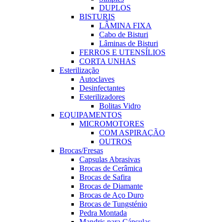
DUPLOS
BISTURIS
LÂMINA FIXA
Cabo de Bisturi
Lâminas de Bisturi
FERROS E UTENSÍLIOS
CORTA UNHAS
Esterilização
Autoclaves
Desinfectantes
Esterilizadores
Bolitas Vidro
EQUIPAMENTOS
MICROMOTORES
COM ASPIRAÇÃO
OUTROS
Brocas/Fresas
Capsulas Abrasivas
Brocas de Cerâmica
Brocas de Safira
Brocas de Diamante
Brocas de Aço Duro
Brocas de Tungsténio
Pedra Montada
Mandris para Cápsulas