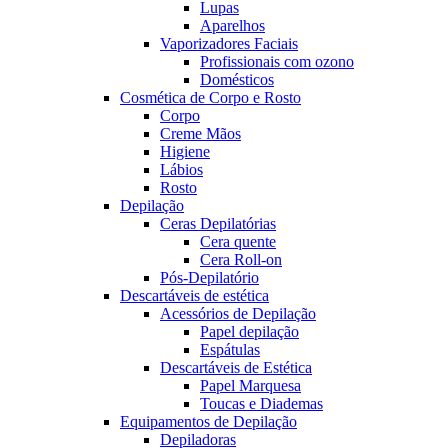
Lupas
Aparelhos
Vaporizadores Faciais
Profissionais com ozono
Domésticos
Cosmética de Corpo e Rosto
Corpo
Creme Mãos
Higiene
Lábios
Rosto
Depilação
Ceras Depilatórias
Cera quente
Cera Roll-on
Pós-Depilatório
Descartáveis de estética
Acessórios de Depilação
Papel depilação
Espátulas
Descartáveis de Estética
Papel Marquesa
Toucas e Diademas
Equipamentos de Depilação
Depiladoras