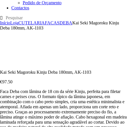
Pedido de Orçamento
Contactos
Início
Loja
CUTELARIA
FACAS
DEBA
Kai Seki Magoroku Kinju
Deba 180mm, AK-1103
Kai Seki Magoroku Kinju Deba 180mm, AK-1103
€
97
.
50
Faca Deba com lâmina de 18 cm da série Kinju, perfeita para filetar
carnes e peixes crus. O formato típico da lâmina japonesa, em
combinação com o cabo preto simples, cria uma estética minimalista e
atemporal. Afiada em apenas um lado, proporciona um corte reto e
preciso. Graças ao processamento extremamente preciso do fio, a
lâmina atinge o máximo poder de afiação. Cabo hexagonal em madeira
laminada reforçada para uma sensação agradável ao cortar. Devido ao