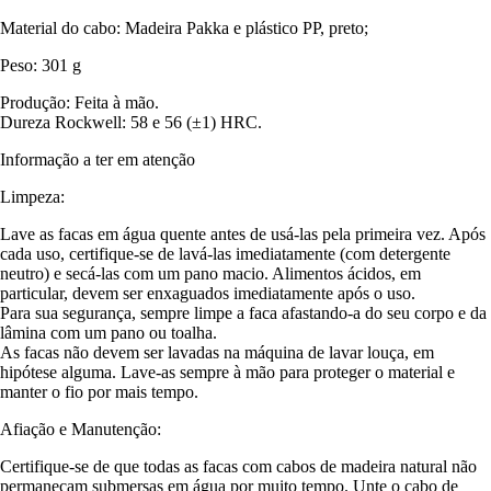
Material do cabo: Madeira Pakka e plástico PP, preto;
Peso: 301 g
Produção: Feita à mão.
Dureza Rockwell: 58 e 56 (±1) HRC.
Informação a ter em atenção
Limpeza:
Lave as facas em água quente antes de usá-las pela primeira vez. Após
cada uso, certifique-se de lavá-las imediatamente (com detergente
neutro) e secá-las com um pano macio. Alimentos ácidos, em
particular, devem ser enxaguados imediatamente após o uso.
Para sua segurança, sempre limpe a faca afastando-a do seu corpo e da
lâmina com um pano ou toalha.
As facas não devem ser lavadas na máquina de lavar louça, em
hipótese alguma. Lave-as sempre à mão para proteger o material e
manter o fio por mais tempo.
Afiação e Manutenção:
Certifique-se de que todas as facas com cabos de madeira natural não
permaneçam submersas em água por muito tempo. Unte o cabo de