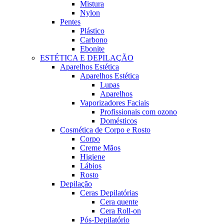
Mistura
Nylon
Pentes
Plástico
Carbono
Ebonite
ESTÉTICA E DEPILAÇÃO
Aparelhos Estética
Aparelhos Estética
Lupas
Aparelhos
Vaporizadores Faciais
Profissionais com ozono
Domésticos
Cosmética de Corpo e Rosto
Corpo
Creme Mãos
Higiene
Lábios
Rosto
Depilação
Ceras Depilatórias
Cera quente
Cera Roll-on
Pós-Depilatório