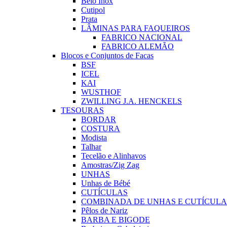
Belo Inox
Cutipol
Prata
LÂMINAS PARA FAQUEIROS
FABRICO NACIONAL
FABRICO ALEMÃO
Blocos e Conjuntos de Facas
BSF
ICEL
KAI
WUSTHOF
ZWILLING J.A. HENCKELS
TESOURAS
BORDAR
COSTURA
Modista
Talhar
Tecelão e Alinhavos
Amostras/Zig Zag
UNHAS
Unhas de Bébé
CUTÍCULAS
COMBINADA DE UNHAS E CUTÍCULA
Pêlos de Nariz
BARBA E BIGODE