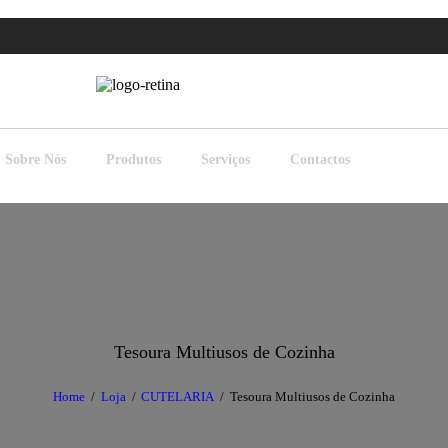
Sobre Nós
Produtos
Serviços
Contactos
Tesoura Multiusos de Cozinha
Home
Loja
CUTELARIA
Tesoura Multiusos de Cozinha