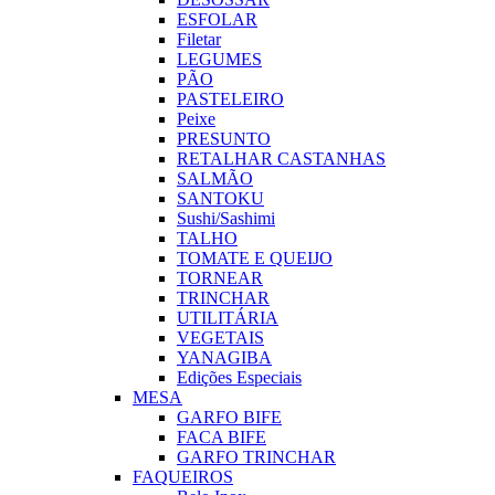
ESFOLAR
Filetar
LEGUMES
PÃO
PASTELEIRO
Peixe
PRESUNTO
RETALHAR CASTANHAS
SALMÃO
SANTOKU
Sushi/Sashimi
TALHO
TOMATE E QUEIJO
TORNEAR
TRINCHAR
UTILITÁRIA
VEGETAIS
YANAGIBA
Edições Especiais
MESA
GARFO BIFE
FACA BIFE
GARFO TRINCHAR
FAQUEIROS