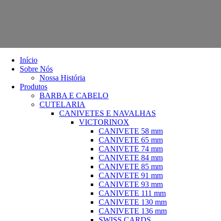
Início
Sobre Nós
Nossa História
Produtos
BARBA E CABELO
CUTELARIA
CANIVETES E NAVALHAS
VICTORINOX
CANIVETE 58 mm
CANIVETE 65 mm
CANIVETE 74 mm
CANIVETE 84 mm
CANIVETE 85 mm
CANIVETE 91 mm
CANIVETE 93 mm
CANIVETE 111 mm
CANIVETE 130 mm
CANIVETE 136 mm
SWISS CARDS