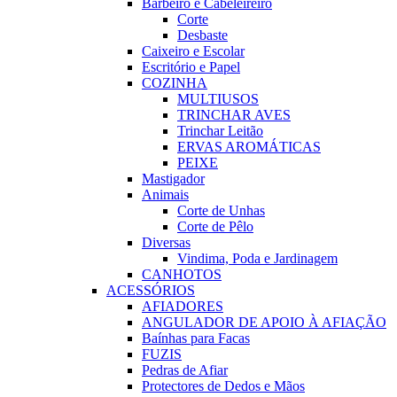
Barbeiro e Cabeleireiro
Corte
Desbaste
Caixeiro e Escolar
Escritório e Papel
COZINHA
MULTIUSOS
TRINCHAR AVES
Trinchar Leitão
ERVAS AROMÁTICAS
PEIXE
Mastigador
Animais
Corte de Unhas
Corte de Pêlo
Diversas
Vindima, Poda e Jardinagem
CANHOTOS
ACESSÓRIOS
AFIADORES
ANGULADOR DE APOIO À AFIAÇÃO
Baínhas para Facas
FUZIS
Pedras de Afiar
Protectores de Dedos e Mãos