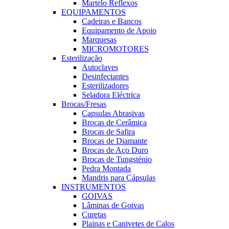
Martelo Reflexos
EQUIPAMENTOS
Cadeiras e Bancos
Equipamento de Apoio
Marquesas
MICROMOTORES
Esterilização
Autoclaves
Desinfectantes
Esterilizadores
Seladora Eléctrica
Brocas/Fresas
Capsulas Abrasivas
Brocas de Cerâmica
Brocas de Safira
Brocas de Diamante
Brocas de Aço Duro
Brocas de Tungsténio
Pedra Montada
Mandris para Cápsulas
INSTRUMENTOS
GOIVAS
Lâminas de Goivas
Curetas
Plainas e Canivetes de Calos