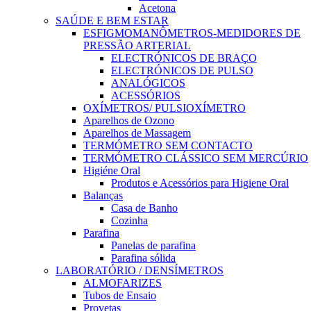
Acetona
SAÚDE E BEM ESTAR
ESFIGMOMANÔMETROS-MEDIDORES DE
PRESSÃO ARTERIAL
ELECTRÓNICOS DE BRAÇO
ELECTRÓNICOS DE PULSO
ANALÓGICOS
ACESSÓRIOS
OXÍMETROS/ PULSIOXÍMETRO
Aparelhos de Ozono
Aparelhos de Massagem
TERMÓMETRO SEM CONTACTO
TERMÓMETRO CLÁSSICO SEM MERCÚRIO
Higiéne Oral
Produtos e Acessórios para Higiene Oral
Balanças
Casa de Banho
Cozinha
Parafina
Panelas de parafina
Parafina sólida
LABORATÓRIO / DENSÍMETROS
ALMOFARIZES
Tubos de Ensaio
Provetas