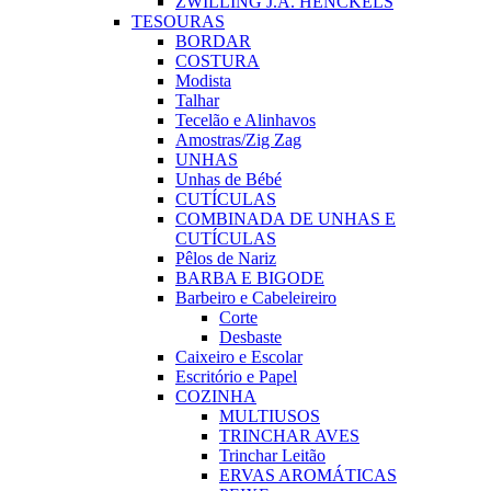
ZWILLING J.A. HENCKELS
TESOURAS
BORDAR
COSTURA
Modista
Talhar
Tecelão e Alinhavos
Amostras/Zig Zag
UNHAS
Unhas de Bébé
CUTÍCULAS
COMBINADA DE UNHAS E
CUTÍCULAS
Pêlos de Nariz
BARBA E BIGODE
Barbeiro e Cabeleireiro
Corte
Desbaste
Caixeiro e Escolar
Escritório e Papel
COZINHA
MULTIUSOS
TRINCHAR AVES
Trinchar Leitão
ERVAS AROMÁTICAS