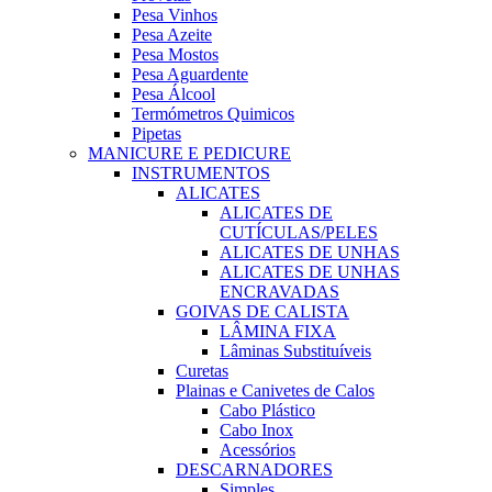
Pesa Vinhos
Pesa Azeite
Pesa Mostos
Pesa Aguardente
Pesa Álcool
Termómetros Quimicos
Pipetas
MANICURE E PEDICURE
INSTRUMENTOS
ALICATES
ALICATES DE
CUTÍCULAS/PELES
ALICATES DE UNHAS
ALICATES DE UNHAS
ENCRAVADAS
GOIVAS DE CALISTA
LÂMINA FIXA
Lâminas Substituíveis
Curetas
Plainas e Canivetes de Calos
Cabo Plástico
Cabo Inox
Acessórios
DESCARNADORES
Simples