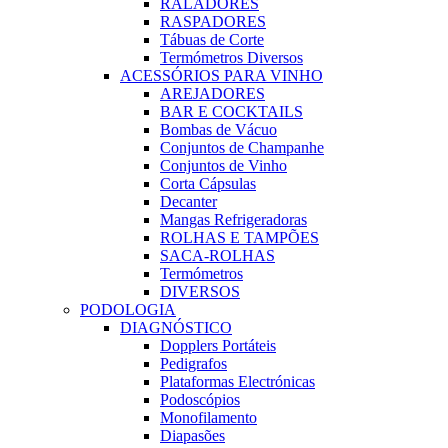
RALADORES
RASPADORES
Tábuas de Corte
Termómetros Diversos
ACESSÓRIOS PARA VINHO
AREJADORES
BAR E COCKTAILS
Bombas de Vácuo
Conjuntos de Champanhe
Conjuntos de Vinho
Corta Cápsulas
Decanter
Mangas Refrigeradoras
ROLHAS E TAMPÕES
SACA-ROLHAS
Termómetros
DIVERSOS
PODOLOGIA
DIAGNÓSTICO
Dopplers Portáteis
Pedigrafos
Plataformas Electrónicas
Podoscópios
Monofilamento
Diapasões