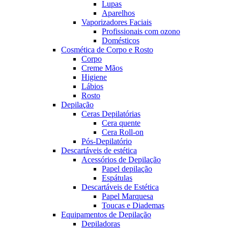
Lupas
Aparelhos
Vaporizadores Faciais
Profissionais com ozono
Domésticos
Cosmética de Corpo e Rosto
Corpo
Creme Mãos
Higiene
Lábios
Rosto
Depilação
Ceras Depilatórias
Cera quente
Cera Roll-on
Pós-Depilatório
Descartáveis de estética
Acessórios de Depilação
Papel depilação
Espátulas
Descartáveis de Estética
Papel Marquesa
Toucas e Diademas
Equipamentos de Depilação
Depiladoras