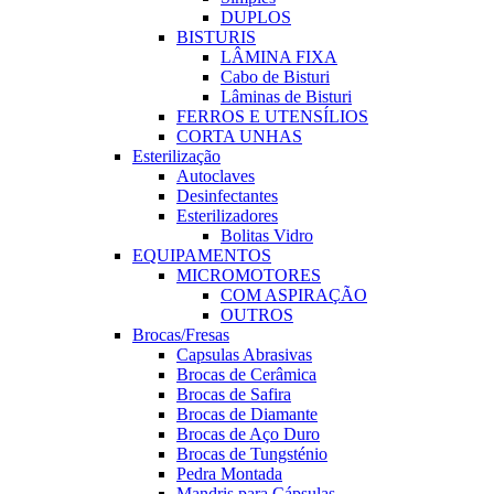
DUPLOS
BISTURIS
LÂMINA FIXA
Cabo de Bisturi
Lâminas de Bisturi
FERROS E UTENSÍLIOS
CORTA UNHAS
Esterilização
Autoclaves
Desinfectantes
Esterilizadores
Bolitas Vidro
EQUIPAMENTOS
MICROMOTORES
COM ASPIRAÇÃO
OUTROS
Brocas/Fresas
Capsulas Abrasivas
Brocas de Cerâmica
Brocas de Safira
Brocas de Diamante
Brocas de Aço Duro
Brocas de Tungsténio
Pedra Montada
Mandris para Cápsulas