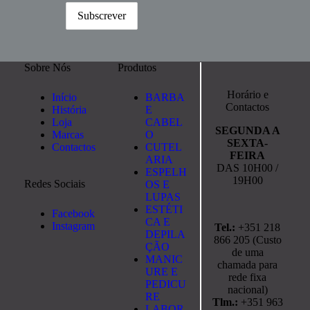
Sobre Nós
Produtos
Horário e
Início
BARBA
Contactos
História
E
Loja
CABEL
SEGUNDA A
Marcas
O
SEXTA-
Contactos
CUTEL
FEIRA
ARIA
DAS 10H00 /
ESPELH
19H00
Redes Sociais
OS E
LUPAS
ESTÉTI
Facebook
CA E
Instagram
Tel.:
+351 218
DEPILA
866 205 (Custo
ÇÃO
de uma
MANIC
chamada para
URE E
rede fixa
PEDICU
nacional)
RE
Tlm.:
+351 963
LABOR