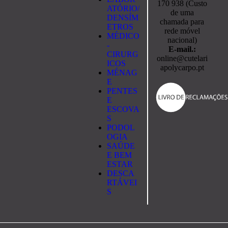
170 938 (Custo
ATÓRIO/
de uma
DENSÍM
chamada para
ETROS
rede móvel
MÉDICO
nacional)
-
E-mail.:
CIRURG
online@cutelari
ICOS
apolycarpo.pt
MÉNAG
E
PENTES
E
ESCOVA
S
PODOL
OGIA
SAÚDE
E BEM
ESTAR
DESCA
RTÁVEI
S