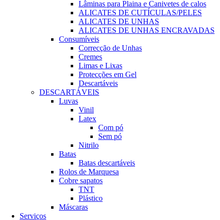
Lâminas para Plaina e Canivetes de calos
ALICATES DE CUTÍCULAS/PELES
ALICATES DE UNHAS
ALICATES DE UNHAS ENCRAVADAS
Consumíveis
Correcção de Unhas
Cremes
Limas e Lixas
Protecções em Gel
Descartáveis
DESCARTÁVEIS
Luvas
Vinil
Latex
Com pó
Sem pó
Nitrilo
Batas
Batas descartáveis
Rolos de Marquesa
Cobre sapatos
TNT
Plástico
Máscaras
Serviços