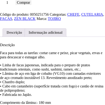
Comprar
Código do produto:
0050251756
Categorias:
CHEFE
,
CUTELARIA
,
FACAS
,
ZEN BLACK
Marca:
TOJIRO
Descrição
Informação adicional
Descrição
Faca para todas as tarefas: cortar carne e peixe, picar vegetais, ervas e
para descascar e esmagar alho.
• Linha de facas japonesas, indicada para o preparo de pratos
tradicionais orientais, como sushi, sashimi, ramen, etc.;
• Lâmina de aço em liga de cobalto (VG10) com camadas exteriores
de aço cromado inoxidável 13. Revestimento anodizado preto;
• Chanfro duplo;
• Cabo em castanheiro (superfície tratada com fogo) e castão de resina
de polipropileno;
• Fabricada no Japão.
Comprimento da lâmina:- 180 mm