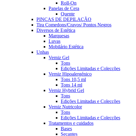
Roll-On
Panelas de Cera
Quente
PINÇAS DE DEPILAÇÃO
Tira Comedons/Cravos/ Pontos Negros
Diversos de Estética
Marquesas
Luvas
Mobilário Estética
Unhas
Verniz Gel
Tons
Edições Limitadas e Colecções
Verniz Hipoalergénico
Tons 10,5 ml
Tons 14 ml
Verniz Hybrid Gel
Tons
Edições Limitadas e Colecções
Verniz Nutricolor
Tons
Edições Limitadas e Colecções
Tratamentos e cuidados
Bases
Secantes