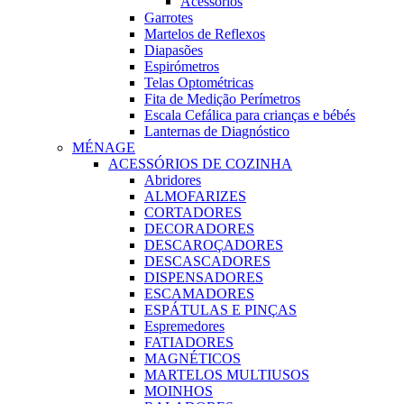
Acessórios
Garrotes
Martelos de Reflexos
Diapasões
Espirómetros
Telas Optométricas
Fita de Medição Perímetros
Escala Cefálica para crianças e bébés
Lanternas de Diagnóstico
MÉNAGE
ACESSÓRIOS DE COZINHA
Abridores
ALMOFARIZES
CORTADORES
DECORADORES
DESCAROÇADORES
DESCASCADORES
DISPENSADORES
ESCAMADORES
ESPÁTULAS E PINÇAS
Espremedores
FATIADORES
MAGNÉTICOS
MARTELOS MULTIUSOS
MOINHOS