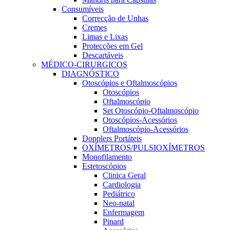
Consumíveis
Correcção de Unhas
Cremes
Limas e Lixas
Protecções em Gel
Descartáveis
MÉDICO-CIRURGICOS
DIAGNÓSTICO
Otoscópios e Oftalmoscópios
Otoscópios
Oftalmoscópio
Set Otoscópio-Oftalmoscópio
Otoscópios-Acessórios
Oftalmoscópio-Acessórios
Dopplers Portáteis
OXÍMETROS/PULSIOXÍMETROS
Monofilamento
Estetoscópios
Clinica Geral
Cardiologia
Pediátrico
Neo-natal
Enfermagem
Pinard