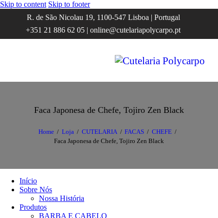
Skip to content
Skip to footer
R. de São Nicolau 19, 1100-547 Lisboa | Portugal
+351 21 886 62 05 | online@cutelariapolycarpo.pt
Faca Japonesa de Chefe, Tojiro Zen Black
Home
Loja
CUTELARIA
FACAS
CHEFE
Faca Japonesa de Chefe, Tojiro Zen Black
Início
Sobre Nós
Nossa História
Produtos
BARBA E CABELO