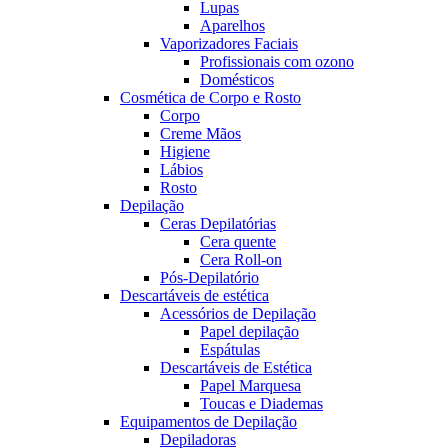
Lupas
Aparelhos
Vaporizadores Faciais
Profissionais com ozono
Domésticos
Cosmética de Corpo e Rosto
Corpo
Creme Mãos
Higiene
Lábios
Rosto
Depilação
Ceras Depilatórias
Cera quente
Cera Roll-on
Pós-Depilatório
Descartáveis de estética
Acessórios de Depilação
Papel depilação
Espátulas
Descartáveis de Estética
Papel Marquesa
Toucas e Diademas
Equipamentos de Depilação
Depiladoras