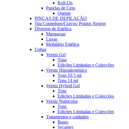
Roll-On
Panelas de Cera
Quente
PINÇAS DE DEPILAÇÃO
Tira Comedons/Cravos/ Pontos Negros
Diversos de Estética
Marquesas
Luvas
Mobilário Estética
Unhas
Verniz Gel
Tons
Edições Limitadas e Colecções
Verniz Hipoalergénico
Tons 10,5 ml
Tons 14 ml
Verniz Hybrid Gel
Tons
Edições Limitadas e Colecções
Verniz Nutricolor
Tons
Edições Limitadas e Colecções
Tratamentos e cuidados
Bases
Secantes