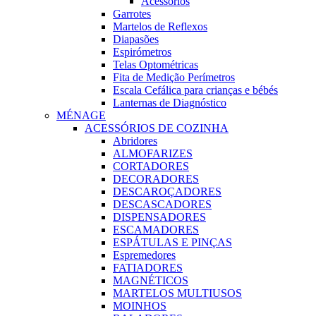
Acessórios
Garrotes
Martelos de Reflexos
Diapasões
Espirómetros
Telas Optométricas
Fita de Medição Perímetros
Escala Cefálica para crianças e bébés
Lanternas de Diagnóstico
MÉNAGE
ACESSÓRIOS DE COZINHA
Abridores
ALMOFARIZES
CORTADORES
DECORADORES
DESCAROÇADORES
DESCASCADORES
DISPENSADORES
ESCAMADORES
ESPÁTULAS E PINÇAS
Espremedores
FATIADORES
MAGNÉTICOS
MARTELOS MULTIUSOS
MOINHOS