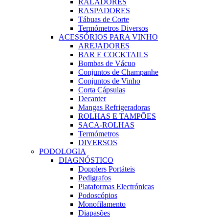
RALADORES
RASPADORES
Tábuas de Corte
Termómetros Diversos
ACESSÓRIOS PARA VINHO
AREJADORES
BAR E COCKTAILS
Bombas de Vácuo
Conjuntos de Champanhe
Conjuntos de Vinho
Corta Cápsulas
Decanter
Mangas Refrigeradoras
ROLHAS E TAMPÕES
SACA-ROLHAS
Termómetros
DIVERSOS
PODOLOGIA
DIAGNÓSTICO
Dopplers Portáteis
Pedigrafos
Plataformas Electrónicas
Podoscópios
Monofilamento
Diapasões