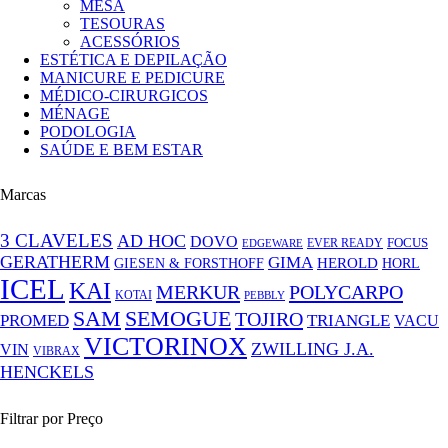
MESA
TESOURAS
ACESSÓRIOS
ESTÉTICA E DEPILAÇÃO
MANICURE E PEDICURE
MÉDICO-CIRURGICOS
MÉNAGE
PODOLOGIA
SAÚDE E BEM ESTAR
Marcas
3 CLAVELES
AD HOC
DOVO
FOCUS
EVER READY
EDGEWARE
GERATHERM
GIMA
GIESEN & FORSTHOFF
HEROLD
HORL
ICEL
KAI
MERKUR
POLYCARPO
KOTAI
PEBBLY
SAM
SEMOGUE
TOJIRO
PROMED
TRIANGLE
VACU
VICTORINOX
ZWILLING J.A.
VIN
VIBRAX
HENCKELS
Filtrar por Preço