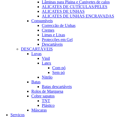
Lâminas para Plaina e Canivetes de calos
ALICATES DE CUTÍCULAS/PELES
ALICATES DE UNHAS
ALICATES DE UNHAS ENCRAVADAS
Consumíveis
Correcção de Unhas
Cremes
Limas e Lixas
Protecções em Gel
Descartáveis
DESCARTÁVEIS
Luvas
Vinil
Latex
Com pó
Sem pó
Nitrilo
Batas
Batas descartáveis
Rolos de Marquesa
Cobre sapatos
TNT
Plástico
Máscaras
Serviços