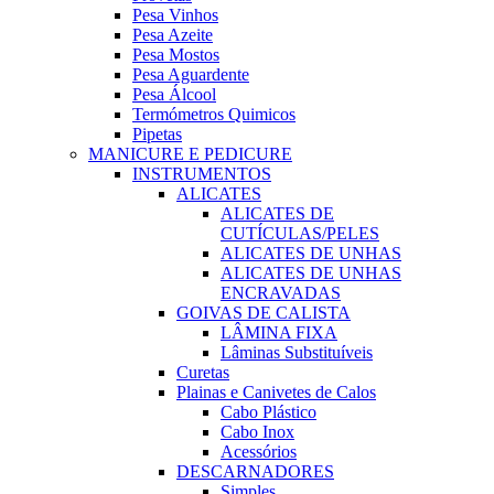
Pesa Vinhos
Pesa Azeite
Pesa Mostos
Pesa Aguardente
Pesa Álcool
Termómetros Quimicos
Pipetas
MANICURE E PEDICURE
INSTRUMENTOS
ALICATES
ALICATES DE
CUTÍCULAS/PELES
ALICATES DE UNHAS
ALICATES DE UNHAS
ENCRAVADAS
GOIVAS DE CALISTA
LÂMINA FIXA
Lâminas Substituíveis
Curetas
Plainas e Canivetes de Calos
Cabo Plástico
Cabo Inox
Acessórios
DESCARNADORES
Simples