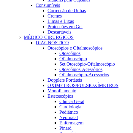
Consumíveis
Correcção de Unhas
Cremes
Limas e Lixas
Protecções em Gel
Descartáveis
MÉDICO-CIRURGICOS
DIAGNÓSTICO
Otoscópios e Oftalmoscópios
Otoscópios
Oftalmoscópio
Set Otoscópio-Oftalmoscópio
Otoscópios-Acessórios
Oftalmoscópio-Acessórios
Dopplers Portáteis
OXÍMETROS/PULSIOXÍMETROS
Monofilamento
Estetoscópios
Clinica Geral
Cardiologia
Pediátrico
Neo-natal
Enfermagem
Pinard