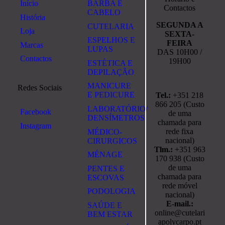
Início
BARBA E
Contactos
CABELO
História
SEGUNDA A
CUTELARIA
Loja
SEXTA-
ESPELHOS E
FEIRA
Marcas
LUPAS
DAS 10H00 /
Contactos
19H00
ESTÉTICA E
DEPILAÇÃO
MANICURE
Redes Sociais
E PEDICURE
Tel.:
+351 218
866 205 (Custo
LABORATÓRIO/
Facebook
de uma
DENSÍMETROS
chamada para
Instagram
rede fixa
MÉDICO-
nacional)
CIRURGICOS
Tlm.:
+351 963
MÉNAGE
170 938 (Custo
de uma
PENTES E
chamada para
ESCOVAS
rede móvel
PODOLOGIA
nacional)
E-mail.:
SAÚDE E
online@cutelari
BEM ESTAR
apolycarpo.pt