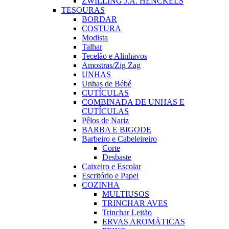
ZWILLING J.A. HENCKELS
TESOURAS
BORDAR
COSTURA
Modista
Talhar
Tecelão e Alinhavos
Amostras/Zig Zag
UNHAS
Unhas de Bébé
CUTÍCULAS
COMBINADA DE UNHAS E
CUTÍCULAS
Pêlos de Nariz
BARBA E BIGODE
Barbeiro e Cabeleireiro
Corte
Desbaste
Caixeiro e Escolar
Escritório e Papel
COZINHA
MULTIUSOS
TRINCHAR AVES
Trinchar Leitão
ERVAS AROMÁTICAS