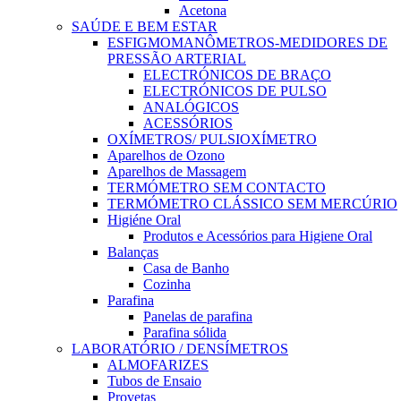
Acetona
SAÚDE E BEM ESTAR
ESFIGMOMANÔMETROS-MEDIDORES DE
PRESSÃO ARTERIAL
ELECTRÓNICOS DE BRAÇO
ELECTRÓNICOS DE PULSO
ANALÓGICOS
ACESSÓRIOS
OXÍMETROS/ PULSIOXÍMETRO
Aparelhos de Ozono
Aparelhos de Massagem
TERMÓMETRO SEM CONTACTO
TERMÓMETRO CLÁSSICO SEM MERCÚRIO
Higiéne Oral
Produtos e Acessórios para Higiene Oral
Balanças
Casa de Banho
Cozinha
Parafina
Panelas de parafina
Parafina sólida
LABORATÓRIO / DENSÍMETROS
ALMOFARIZES
Tubos de Ensaio
Provetas