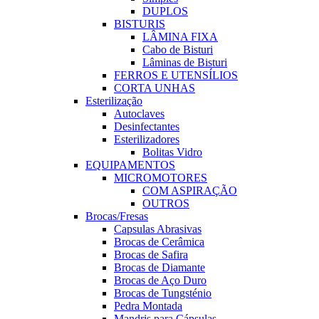
DUPLOS
BISTURIS
LÂMINA FIXA
Cabo de Bisturi
Lâminas de Bisturi
FERROS E UTENSÍLIOS
CORTA UNHAS
Esterilização
Autoclaves
Desinfectantes
Esterilizadores
Bolitas Vidro
EQUIPAMENTOS
MICROMOTORES
COM ASPIRAÇÃO
OUTROS
Brocas/Fresas
Capsulas Abrasivas
Brocas de Cerâmica
Brocas de Safira
Brocas de Diamante
Brocas de Aço Duro
Brocas de Tungsténio
Pedra Montada
Mandris para Cápsulas