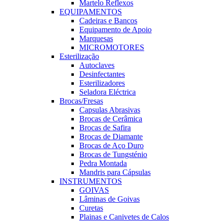
Martelo Reflexos
EQUIPAMENTOS
Cadeiras e Bancos
Equipamento de Apoio
Marquesas
MICROMOTORES
Esterilização
Autoclaves
Desinfectantes
Esterilizadores
Seladora Eléctrica
Brocas/Fresas
Capsulas Abrasivas
Brocas de Cerâmica
Brocas de Safira
Brocas de Diamante
Brocas de Aço Duro
Brocas de Tungsténio
Pedra Montada
Mandris para Cápsulas
INSTRUMENTOS
GOIVAS
Lâminas de Goivas
Curetas
Plainas e Canivetes de Calos