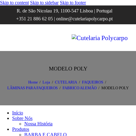
Skip to content
Skip to sidebar
Skip to footer
R. de São Nicolau 19, 1100-547 Lisboa | Portugal
+351 21 886 62 05 | online@cutelariapolycarpo.pt
MODELO POLY
Home
Loja
CUTELARIA
FAQUEIROS
LÂMINAS PARA FAQUEIROS
FABRICO ALEMÃO
MODELO POLY
Início
Sobre Nós
Nossa História
Produtos
BARBA E CABELO