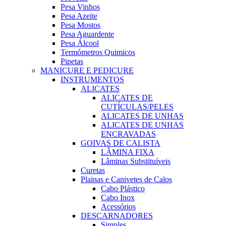
Pesa Vinhos
Pesa Azeite
Pesa Mostos
Pesa Aguardente
Pesa Álcool
Termómetros Quimicos
Pipetas
MANICURE E PEDICURE
INSTRUMENTOS
ALICATES
ALICATES DE
CUTÍCULAS/PELES
ALICATES DE UNHAS
ALICATES DE UNHAS
ENCRAVADAS
GOIVAS DE CALISTA
LÂMINA FIXA
Lâminas Substituíveis
Curetas
Plainas e Canivetes de Calos
Cabo Plástico
Cabo Inox
Acessórios
DESCARNADORES
Simples