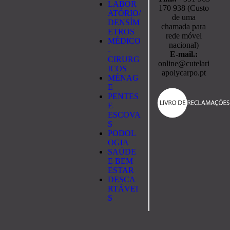
LABOR
170 938 (Custo
ATÓRIO/
de uma
DENSÍM
chamada para
ETROS
rede móvel
MÉDICO
nacional)
-
E-mail.:
CIRURG
online@cutelari
ICOS
apolycarpo.pt
MÉNAG
E
PENTES
E
ESCOVA
S
PODOL
OGIA
SAÚDE
E BEM
ESTAR
DESCA
RTÁVEI
S