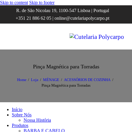
Skip to content
Skip to footer
R. de São Nicolau 19, 1100-547 Lisboa | Portugal
+351 21 886 62 05 | online@cutelariapolycarpo.pt
Pinça Magnética para Torradas
Home
Loja
MÉNAGE
ACESSÓRIOS DE COZINHA
Pinça Magnética para Torradas
Início
Sobre Nós
Nossa História
Produtos
BARBA E CABELO