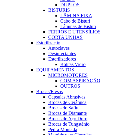
DUPLOS
BISTURIS
LÂMINA FIXA
Cabo de Bisturi
Lâminas de Bisturi
FERROS E UTENSÍLIOS
CORTA UNHAS
Esterilização
Autoclaves
Desinfectantes
Esterilizadores
Bolitas Vidro
EQUIPAMENTOS
MICROMOTORES
COM ASPIRAÇÃO
OUTROS
Brocas/Fresas
Capsulas Abrasivas
Brocas de Cerâmica
Brocas de Safira
Brocas de Diamante
Brocas de Aço Duro
Brocas de Tungsténio
Pedra Montada
Mandris para Cápsulas