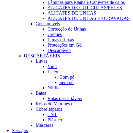
Lâminas para Plaina e Canivetes de calos
ALICATES DE CUTÍCULAS/PELES
ALICATES DE UNHAS
ALICATES DE UNHAS ENCRAVADAS
Consumíveis
Correcção de Unhas
Cremes
Limas e Lixas
Protecções em Gel
Descartáveis
DESCARTÁVEIS
Luvas
Vinil
Latex
Com pó
Sem pó
Nitrilo
Batas
Batas descartáveis
Rolos de Marquesa
Cobre sapatos
TNT
Plástico
Máscaras
Serviços