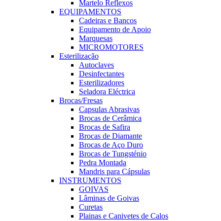
Martelo Reflexos
EQUIPAMENTOS
Cadeiras e Bancos
Equipamento de Apoio
Marquesas
MICROMOTORES
Esterilização
Autoclaves
Desinfectantes
Esterilizadores
Seladora Eléctrica
Brocas/Fresas
Capsulas Abrasivas
Brocas de Cerâmica
Brocas de Safira
Brocas de Diamante
Brocas de Aço Duro
Brocas de Tungsténio
Pedra Montada
Mandris para Cápsulas
INSTRUMENTOS
GOIVAS
Lâminas de Goivas
Curetas
Plainas e Canivetes de Calos