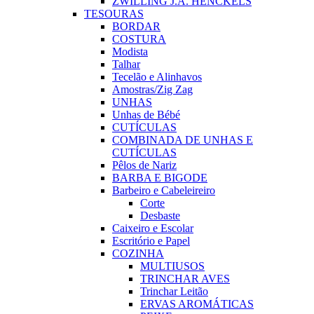
ZWILLING J.A. HENCKELS
TESOURAS
BORDAR
COSTURA
Modista
Talhar
Tecelão e Alinhavos
Amostras/Zig Zag
UNHAS
Unhas de Bébé
CUTÍCULAS
COMBINADA DE UNHAS E
CUTÍCULAS
Pêlos de Nariz
BARBA E BIGODE
Barbeiro e Cabeleireiro
Corte
Desbaste
Caixeiro e Escolar
Escritório e Papel
COZINHA
MULTIUSOS
TRINCHAR AVES
Trinchar Leitão
ERVAS AROMÁTICAS