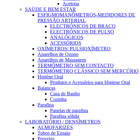
Acetona
SAÚDE E BEM ESTAR
ESFIGMOMANÔMETROS-MEDIDORES DE
PRESSÃO ARTERIAL
ELECTRÓNICOS DE BRAÇO
ELECTRÓNICOS DE PULSO
ANALÓGICOS
ACESSÓRIOS
OXÍMETROS/ PULSIOXÍMETRO
Aparelhos de Ozono
Aparelhos de Massagem
TERMÓMETRO SEM CONTACTO
TERMÓMETRO CLÁSSICO SEM MERCÚRIO
Higiéne Oral
Produtos e Acessórios para Higiene Oral
Balanças
Casa de Banho
Cozinha
Parafina
Panelas de parafina
Parafina sólida
LABORATÓRIO / DENSÍMETROS
ALMOFARIZES
Tubos de Ensaio
Provetas