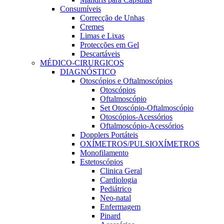
Consumíveis
Correcção de Unhas
Cremes
Limas e Lixas
Protecções em Gel
Descartáveis
MÉDICO-CIRURGICOS
DIAGNÓSTICO
Otoscópios e Oftalmoscópios
Otoscópios
Oftalmoscópio
Set Otoscópio-Oftalmoscópio
Otoscópios-Acessórios
Oftalmoscópio-Acessórios
Dopplers Portáteis
OXÍMETROS/PULSIOXÍMETROS
Monofilamento
Estetoscópios
Clinica Geral
Cardiologia
Pediátrico
Neo-natal
Enfermagem
Pinard