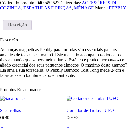
Código do produto:
0400452523
Categorias:
ACESSÓRIOS DE
COZINHA
,
ESPÁTULAS E PINÇAS
,
MÉNAGE
Marca:
PEBBLY
Descrição
Descrição
As pinças magnéticas Pebbly para torradas são essenciais para os
amantes de tostas pela manhã. Este utensílio acompanha-o todos os
dias evitando quaisquer queimaduras. Estético e prático, tornar-se-á o
aliado essencial dos seus pequenos almoços. O máximo deste grampo?
Ela ama a sua torradeira! O Pebbly Bamboo Tost Tong mede 24cm e
fabricadas em bambu e cabo em antracite.
Produtos Relacionados
Saca-rolhas
Cortador de Trufas TUFO
€
6
.
40
€
29
.
90