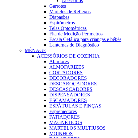
Acessórios
Garrotes
Martelos de Reflexos
Diapasões
Espirómetros
Telas Optométricas
Fita de Medição Perímetros
Escala Cefálica para crianças e bébés
Lanternas de Diagnóstico
MÉNAGE
ACESSÓRIOS DE COZINHA
Abridores
ALMOFARIZES
CORTADORES
DECORADORES
DESCAROÇADORES
DESCASCADORES
DISPENSADORES
ESCAMADORES
ESPÁTULAS E PINÇAS
Espremedores
FATIADORES
MAGNÉTICOS
MARTELOS MULTIUSOS
MOINHOS