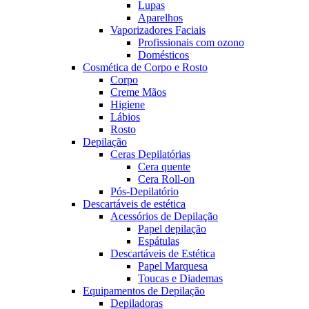
Lupas
Aparelhos
Vaporizadores Faciais
Profissionais com ozono
Domésticos
Cosmética de Corpo e Rosto
Corpo
Creme Mãos
Higiene
Lábios
Rosto
Depilação
Ceras Depilatórias
Cera quente
Cera Roll-on
Pós-Depilatório
Descartáveis de estética
Acessórios de Depilação
Papel depilação
Espátulas
Descartáveis de Estética
Papel Marquesa
Toucas e Diademas
Equipamentos de Depilação
Depiladoras