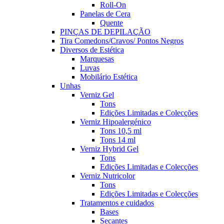
Roll-On
Panelas de Cera
Quente
PINÇAS DE DEPILAÇÃO
Tira Comedons/Cravos/ Pontos Negros
Diversos de Estética
Marquesas
Luvas
Mobilário Estética
Unhas
Verniz Gel
Tons
Edições Limitadas e Colecções
Verniz Hipoalergénico
Tons 10,5 ml
Tons 14 ml
Verniz Hybrid Gel
Tons
Edições Limitadas e Colecções
Verniz Nutricolor
Tons
Edições Limitadas e Colecções
Tratamentos e cuidados
Bases
Secantes