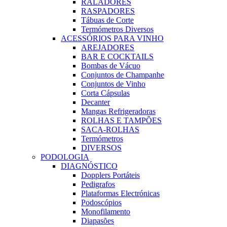
RALADORES
RASPADORES
Tábuas de Corte
Termómetros Diversos
ACESSÓRIOS PARA VINHO
AREJADORES
BAR E COCKTAILS
Bombas de Vácuo
Conjuntos de Champanhe
Conjuntos de Vinho
Corta Cápsulas
Decanter
Mangas Refrigeradoras
ROLHAS E TAMPÕES
SACA-ROLHAS
Termómetros
DIVERSOS
PODOLOGIA
DIAGNÓSTICO
Dopplers Portáteis
Pedigrafos
Plataformas Electrónicas
Podoscópios
Monofilamento
Diapasões