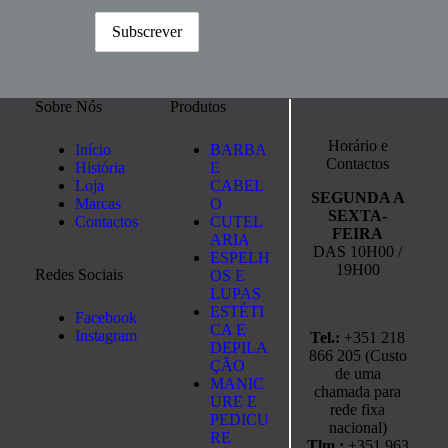
Sobre Nós
Produtos
Horário e
Início
BARBA
Contactos
História
E
Loja
CABEL
SEGUNDA A
Marcas
O
SEXTA-
Contactos
CUTEL
FEIRA
ARIA
DAS 10H00 /
ESPELH
19H00
Redes Sociais
OS E
LUPAS
ESTÉTI
Facebook
CA E
Instagram
Tel.:
+351 218
DEPILA
866 205 (Custo
ÇÃO
de uma
MANIC
chamada para
URE E
rede fixa
PEDICU
nacional)
RE
Tlm.:
+351 963