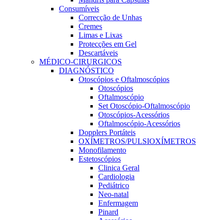
Consumíveis
Correcção de Unhas
Cremes
Limas e Lixas
Protecções em Gel
Descartáveis
MÉDICO-CIRURGICOS
DIAGNÓSTICO
Otoscópios e Oftalmoscópios
Otoscópios
Oftalmoscópio
Set Otoscópio-Oftalmoscópio
Otoscópios-Acessórios
Oftalmoscópio-Acessórios
Dopplers Portáteis
OXÍMETROS/PULSIOXÍMETROS
Monofilamento
Estetoscópios
Clinica Geral
Cardiologia
Pediátrico
Neo-natal
Enfermagem
Pinard