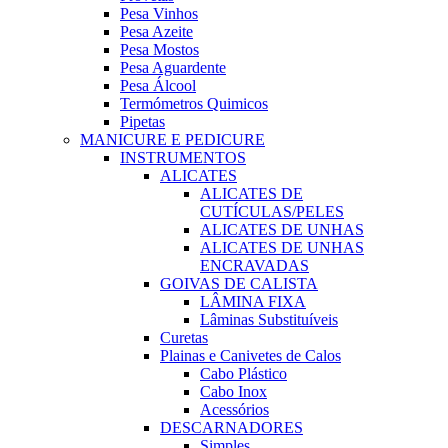
Pesa Vinhos
Pesa Azeite
Pesa Mostos
Pesa Aguardente
Pesa Álcool
Termómetros Quimicos
Pipetas
MANICURE E PEDICURE
INSTRUMENTOS
ALICATES
ALICATES DE
CUTÍCULAS/PELES
ALICATES DE UNHAS
ALICATES DE UNHAS
ENCRAVADAS
GOIVAS DE CALISTA
LÂMINA FIXA
Lâminas Substituíveis
Curetas
Plainas e Canivetes de Calos
Cabo Plástico
Cabo Inox
Acessórios
DESCARNADORES
Simples