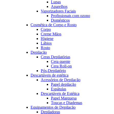
Lupas
Aparelhos
Vaporizadores Faciais
Profissionais com ozono
Domésticos
Cosmética de Corpo e Rosto
Corpo
Creme Mãos
Higiene
Lábios
Rosto
Depilação
Ceras Depilatórias
Cera quente
Cera Roll-on
Pós-Depilatório
Descartáveis de estética
Acessórios de Depilação
Papel depilação
Espátulas
Descartáveis de Estética
Papel Marquesa
Toucas e Diademas
Equipamentos de Depilação
Depiladoras