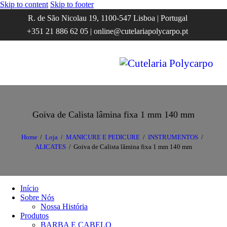
Skip to content
Skip to footer
R. de São Nicolau 19, 1100-547 Lisboa | Portugal
+351 21 886 62 05 | online@cutelariapolycarpo.pt
Goiva de Calista lâmina fixa 1 mm 140 mm
Home
Loja
MANICURE E PEDICURE
INSTRUMENTOS
ALICATES
Goiva de Calista lâmina fixa 1 mm 140 mm
Início
Sobre Nós
Nossa História
Produtos
BARBA E CABELO