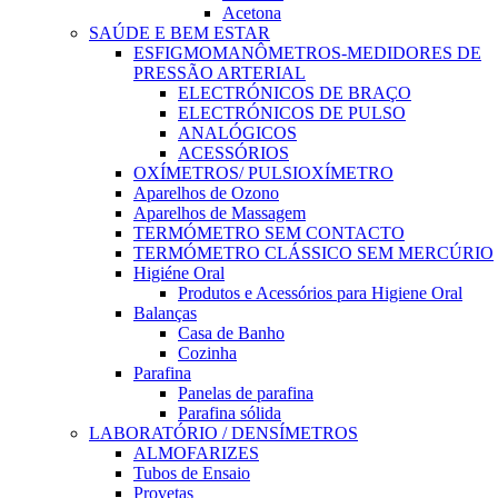
Acetona
SAÚDE E BEM ESTAR
ESFIGMOMANÔMETROS-MEDIDORES DE
PRESSÃO ARTERIAL
ELECTRÓNICOS DE BRAÇO
ELECTRÓNICOS DE PULSO
ANALÓGICOS
ACESSÓRIOS
OXÍMETROS/ PULSIOXÍMETRO
Aparelhos de Ozono
Aparelhos de Massagem
TERMÓMETRO SEM CONTACTO
TERMÓMETRO CLÁSSICO SEM MERCÚRIO
Higiéne Oral
Produtos e Acessórios para Higiene Oral
Balanças
Casa de Banho
Cozinha
Parafina
Panelas de parafina
Parafina sólida
LABORATÓRIO / DENSÍMETROS
ALMOFARIZES
Tubos de Ensaio
Provetas