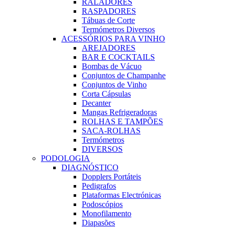
RALADORES
RASPADORES
Tábuas de Corte
Termómetros Diversos
ACESSÓRIOS PARA VINHO
AREJADORES
BAR E COCKTAILS
Bombas de Vácuo
Conjuntos de Champanhe
Conjuntos de Vinho
Corta Cápsulas
Decanter
Mangas Refrigeradoras
ROLHAS E TAMPÕES
SACA-ROLHAS
Termómetros
DIVERSOS
PODOLOGIA
DIAGNÓSTICO
Dopplers Portáteis
Pedigrafos
Plataformas Electrónicas
Podoscópios
Monofilamento
Diapasões