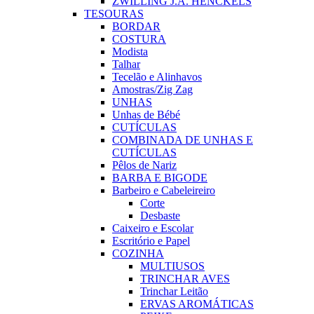
ZWILLING J.A. HENCKELS
TESOURAS
BORDAR
COSTURA
Modista
Talhar
Tecelão e Alinhavos
Amostras/Zig Zag
UNHAS
Unhas de Bébé
CUTÍCULAS
COMBINADA DE UNHAS E
CUTÍCULAS
Pêlos de Nariz
BARBA E BIGODE
Barbeiro e Cabeleireiro
Corte
Desbaste
Caixeiro e Escolar
Escritório e Papel
COZINHA
MULTIUSOS
TRINCHAR AVES
Trinchar Leitão
ERVAS AROMÁTICAS