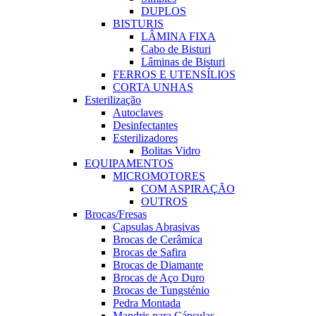
DUPLOS
BISTURIS
LÂMINA FIXA
Cabo de Bisturi
Lâminas de Bisturi
FERROS E UTENSÍLIOS
CORTA UNHAS
Esterilização
Autoclaves
Desinfectantes
Esterilizadores
Bolitas Vidro
EQUIPAMENTOS
MICROMOTORES
COM ASPIRAÇÃO
OUTROS
Brocas/Fresas
Capsulas Abrasivas
Brocas de Cerâmica
Brocas de Safira
Brocas de Diamante
Brocas de Aço Duro
Brocas de Tungsténio
Pedra Montada
Mandris para Cápsulas