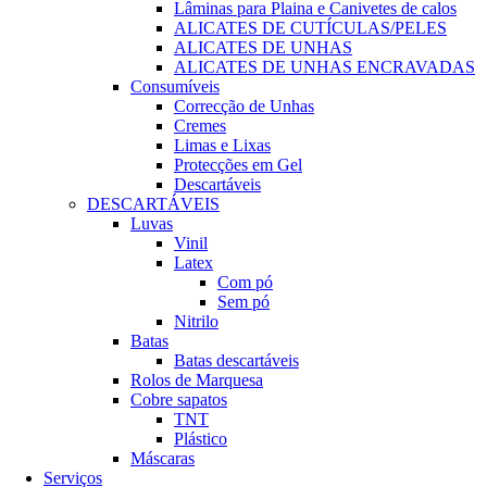
Lâminas para Plaina e Canivetes de calos
ALICATES DE CUTÍCULAS/PELES
ALICATES DE UNHAS
ALICATES DE UNHAS ENCRAVADAS
Consumíveis
Correcção de Unhas
Cremes
Limas e Lixas
Protecções em Gel
Descartáveis
DESCARTÁVEIS
Luvas
Vinil
Latex
Com pó
Sem pó
Nitrilo
Batas
Batas descartáveis
Rolos de Marquesa
Cobre sapatos
TNT
Plástico
Máscaras
Serviços