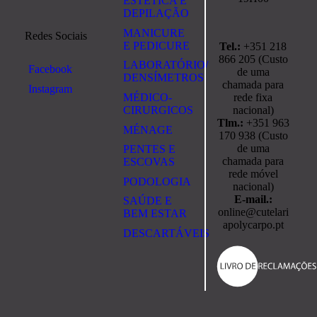
ESTÉTICA E
DEPILAÇÃO
MANICURE
Redes Sociais
E PEDICURE
Tel.:
+351 218
866 205 (Custo
LABORATÓRIO/
Facebook
de uma
DENSÍMETROS
chamada para
Instagram
rede fixa
MÉDICO-
nacional)
CIRURGICOS
Tlm.:
+351 963
MÉNAGE
170 938 (Custo
de uma
PENTES E
chamada para
ESCOVAS
rede móvel
PODOLOGIA
nacional)
E-mail.:
SAÚDE E
online@cutelari
BEM ESTAR
apolycarpo.pt
DESCARTÁVEIS