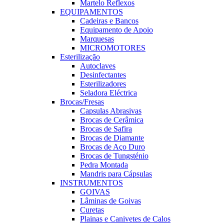
Martelo Reflexos
EQUIPAMENTOS
Cadeiras e Bancos
Equipamento de Apoio
Marquesas
MICROMOTORES
Esterilização
Autoclaves
Desinfectantes
Esterilizadores
Seladora Eléctrica
Brocas/Fresas
Capsulas Abrasivas
Brocas de Cerâmica
Brocas de Safira
Brocas de Diamante
Brocas de Aço Duro
Brocas de Tungsténio
Pedra Montada
Mandris para Cápsulas
INSTRUMENTOS
GOIVAS
Lâminas de Goivas
Curetas
Plainas e Canivetes de Calos