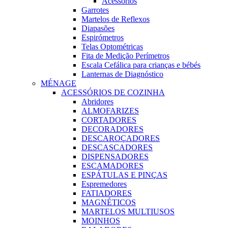
Acessórios
Garrotes
Martelos de Reflexos
Diapasões
Espirómetros
Telas Optométricas
Fita de Medição Perímetros
Escala Cefálica para crianças e bébés
Lanternas de Diagnóstico
MÉNAGE
ACESSÓRIOS DE COZINHA
Abridores
ALMOFARIZES
CORTADORES
DECORADORES
DESCAROÇADORES
DESCASCADORES
DISPENSADORES
ESCAMADORES
ESPÁTULAS E PINÇAS
Espremedores
FATIADORES
MAGNÉTICOS
MARTELOS MULTIUSOS
MOINHOS