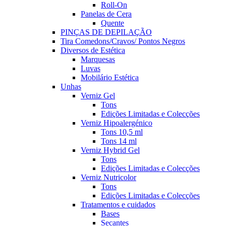
Roll-On
Panelas de Cera
Quente
PINÇAS DE DEPILAÇÃO
Tira Comedons/Cravos/ Pontos Negros
Diversos de Estética
Marquesas
Luvas
Mobilário Estética
Unhas
Verniz Gel
Tons
Edições Limitadas e Colecções
Verniz Hipoalergénico
Tons 10,5 ml
Tons 14 ml
Verniz Hybrid Gel
Tons
Edições Limitadas e Colecções
Verniz Nutricolor
Tons
Edições Limitadas e Colecções
Tratamentos e cuidados
Bases
Secantes