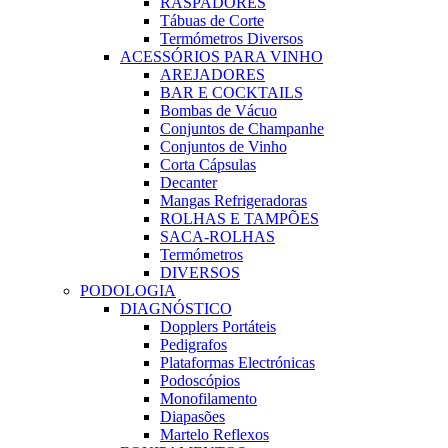
RASPADORES
Tábuas de Corte
Termómetros Diversos
ACESSÓRIOS PARA VINHO
AREJADORES
BAR E COCKTAILS
Bombas de Vácuo
Conjuntos de Champanhe
Conjuntos de Vinho
Corta Cápsulas
Decanter
Mangas Refrigeradoras
ROLHAS E TAMPÕES
SACA-ROLHAS
Termómetros
DIVERSOS
PODOLOGIA
DIAGNÓSTICO
Dopplers Portáteis
Pedigrafos
Plataformas Electrónicas
Podoscópios
Monofilamento
Diapasões
Martelo Reflexos