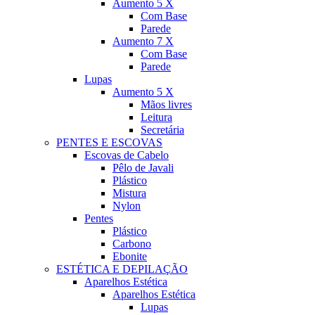
Aumento 5 X
Com Base
Parede
Aumento 7 X
Com Base
Parede
Lupas
Aumento 5 X
Mãos livres
Leitura
Secretária
PENTES E ESCOVAS
Escovas de Cabelo
Pêlo de Javali
Plástico
Mistura
Nylon
Pentes
Plástico
Carbono
Ebonite
ESTÉTICA E DEPILAÇÃO
Aparelhos Estética
Aparelhos Estética
Lupas