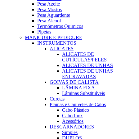
Pesa Azeite
Pesa Mostos
Pesa Aguardente
Pesa Álcool
Termómetros Quimicos
Pipetas
MANICURE E PEDICURE
INSTRUMENTOS
ALICATES
ALICATES DE
CUTÍCULAS/PELES
ALICATES DE UNHAS
ALICATES DE UNHAS
ENCRAVADAS
GOIVAS DE CALISTA
LÂMINA FIXA
Lâminas Substituíveis
Curetas
Plainas e Canivetes de Calos
Cabo Plástico
Cabo Inox
Acessórios
DESCARNADORES
Simples
DUPLOS