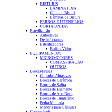
BISTURIS
LÂMINA FIXA
Cabo de Bisturi
Lâminas de Bisturi
FERROS E UTENSÍLIOS
CORTA UNHAS
Esterilização
Autoclaves
Desinfectantes
Esterilizadores
Bolitas Vidro
EQUIPAMENTOS
MICROMOTORES
COM ASPIRAÇÃO
OUTROS
Brocas/Fresas
Capsulas Abrasivas
Brocas de Cerâmica
Brocas de Safira
Brocas de Diamante
Brocas de Aço Duro
Brocas de Tungsténio
Pedra Montada
Mandris para Cápsulas
Consumíveis