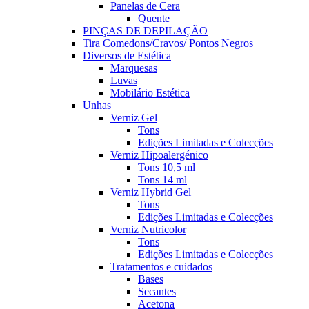
Panelas de Cera
Quente
PINÇAS DE DEPILAÇÃO
Tira Comedons/Cravos/ Pontos Negros
Diversos de Estética
Marquesas
Luvas
Mobilário Estética
Unhas
Verniz Gel
Tons
Edições Limitadas e Colecções
Verniz Hipoalergénico
Tons 10,5 ml
Tons 14 ml
Verniz Hybrid Gel
Tons
Edições Limitadas e Colecções
Verniz Nutricolor
Tons
Edições Limitadas e Colecções
Tratamentos e cuidados
Bases
Secantes
Acetona