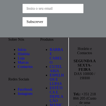
Sobre Nós
Produtos
Horário e
Início
BARBA
Contactos
História
E
Loja
CABEL
SEGUNDA A
Marcas
O
SEXTA-
Contactos
CUTEL
FEIRA
ARIA
DAS 10H00 /
ESPELH
19H00
Redes Sociais
OS E
LUPAS
ESTÉTI
Facebook
CA E
Instagram
Tel.:
+351 218
DEPILA
866 205 (Custo
ÇÃO
de uma
MANIC