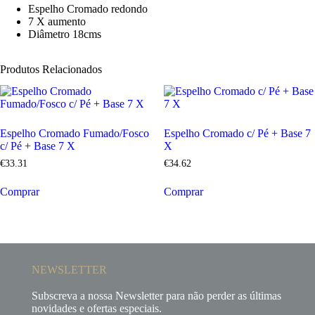
Espelho Cromado redondo
7 X aumento
Diâmetro 18cms
Produtos Relacionados
Espelho Cromado Fumado/Fosco
Espelho Cromado c/ Pé + Base 7
c/ Pé + Base 7 X
X
€
33
.
31
€
34
.
62
Comprar
Comprar
NEWSLETTER
Subscreva a nossa Newsletter para não perder as últimas
novidades e ofertas especiais.