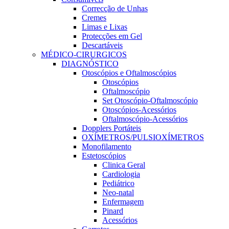
Correcção de Unhas
Cremes
Limas e Lixas
Protecções em Gel
Descartáveis
MÉDICO-CIRURGICOS
DIAGNÓSTICO
Otoscópios e Oftalmoscópios
Otoscópios
Oftalmoscópio
Set Otoscópio-Oftalmoscópio
Otoscópios-Acessórios
Oftalmoscópio-Acessórios
Dopplers Portáteis
OXÍMETROS/PULSIOXÍMETROS
Monofilamento
Estetoscópios
Clinica Geral
Cardiologia
Pediátrico
Neo-natal
Enfermagem
Pinard
Acessórios