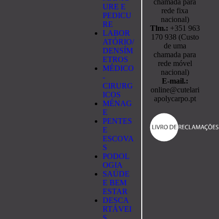
chamada para
URE E
rede fixa
PEDICU
nacional)
RE
Tlm.:
+351 963
LABOR
170 938 (Custo
ATÓRIO/
de uma
DENSÍM
chamada para
ETROS
rede móvel
MÉDICO
nacional)
-
E-mail.:
CIRURG
online@cutelari
ICOS
apolycarpo.pt
MÉNAG
E
PENTES
E
ESCOVA
S
PODOL
OGIA
SAÚDE
E BEM
ESTAR
DESCA
RTÁVEI
S