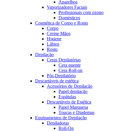
Aparelhos
Vaporizadores Faciais
Profissionais com ozono
Domésticos
Cosmética de Corpo e Rosto
Corpo
Creme Mãos
Higiene
Lábios
Rosto
Depilação
Ceras Depilatórias
Cera quente
Cera Roll-on
Pós-Depilatório
Descartáveis de estética
Acessórios de Depilação
Papel depilação
Espátulas
Descartáveis de Estética
Papel Marquesa
Toucas e Diademas
Equipamentos de Depilação
Depiladoras
Roll-On