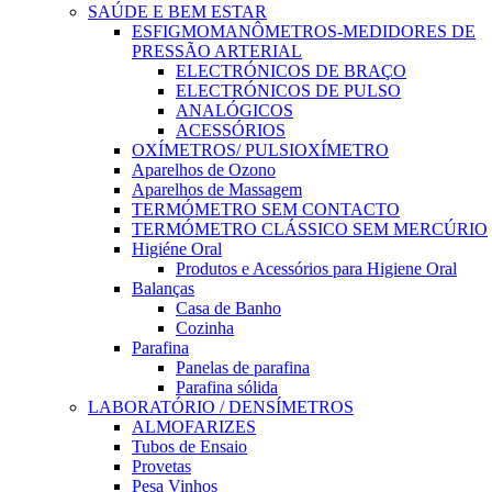
SAÚDE E BEM ESTAR
ESFIGMOMANÔMETROS-MEDIDORES DE
PRESSÃO ARTERIAL
ELECTRÓNICOS DE BRAÇO
ELECTRÓNICOS DE PULSO
ANALÓGICOS
ACESSÓRIOS
OXÍMETROS/ PULSIOXÍMETRO
Aparelhos de Ozono
Aparelhos de Massagem
TERMÓMETRO SEM CONTACTO
TERMÓMETRO CLÁSSICO SEM MERCÚRIO
Higiéne Oral
Produtos e Acessórios para Higiene Oral
Balanças
Casa de Banho
Cozinha
Parafina
Panelas de parafina
Parafina sólida
LABORATÓRIO / DENSÍMETROS
ALMOFARIZES
Tubos de Ensaio
Provetas
Pesa Vinhos