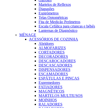
Garrotes
Martelos de Reflexos
Diapasões
Espirómetros
Telas Optométricas
Fita de Medição Perímetros
Escala Cefálica para crianças e bébés
Lanternas de Diagnóstico
MÉNAGE
ACESSÓRIOS DE COZINHA
Abridores
ALMOFARIZES
CORTADORES
DECORADORES
DESCAROÇADORES
DESCASCADORES
DISPENSADORES
ESCAMADORES
ESPÁTULAS E PINÇAS
Espremedores
FATIADORES
MAGNÉTICOS
MARTELOS MULTIUSOS
MOINHOS
RALADORES