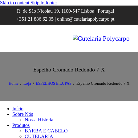
Skip to content
Skip to footer
R. de São Nicolau 19, 1100-547 Lisboa | Portugal
+351 21 886 62 05 | online@cutelariapolycarpo.pt
Espelho Cromado Redondo 7 X
Home
Loja
ESPELHOS E LUPAS
Espelho Cromado Redondo 7 X
Início
Sobre Nós
Nossa História
Produtos
BARBA E CABELO
CUTELARIA