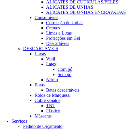
ALICATES DE CUTÍCULAS/PELES
ALICATES DE UNHAS
ALICATES DE UNHAS ENCRAVADAS
Consumíveis
Correcção de Unhas
Cremes
Limas e Lixas
Protecções em Gel
Descartáveis
DESCARTÁVEIS
Luvas
Vinil
Latex
Com pó
Sem pó
Nitrilo
Batas
Batas descartáveis
Rolos de Marquesa
Cobre sapatos
TNT
Plástico
Máscaras
Serviços
Pedido de Orçamento