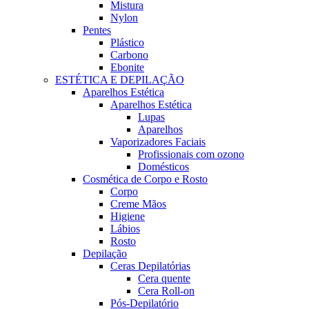
Mistura
Nylon
Pentes
Plástico
Carbono
Ebonite
ESTÉTICA E DEPILAÇÃO
Aparelhos Estética
Aparelhos Estética
Lupas
Aparelhos
Vaporizadores Faciais
Profissionais com ozono
Domésticos
Cosmética de Corpo e Rosto
Corpo
Creme Mãos
Higiene
Lábios
Rosto
Depilação
Ceras Depilatórias
Cera quente
Cera Roll-on
Pós-Depilatório