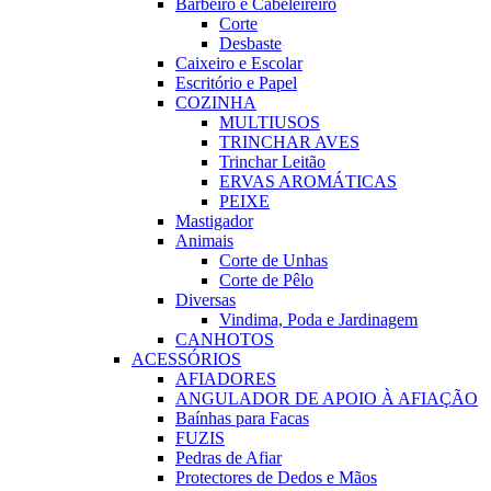
Barbeiro e Cabeleireiro
Corte
Desbaste
Caixeiro e Escolar
Escritório e Papel
COZINHA
MULTIUSOS
TRINCHAR AVES
Trinchar Leitão
ERVAS AROMÁTICAS
PEIXE
Mastigador
Animais
Corte de Unhas
Corte de Pêlo
Diversas
Vindima, Poda e Jardinagem
CANHOTOS
ACESSÓRIOS
AFIADORES
ANGULADOR DE APOIO À AFIAÇÃO
Baínhas para Facas
FUZIS
Pedras de Afiar
Protectores de Dedos e Mãos