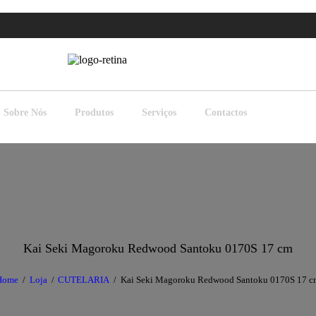
Sobre Nós
Produtos
Serviços
Contactos
Kai Seki Magoroku Redwood Santoku 0170S 17 cm
Home
Loja
CUTELARIA
Kai Seki Magoroku Redwood Santoku 0170S 17 c