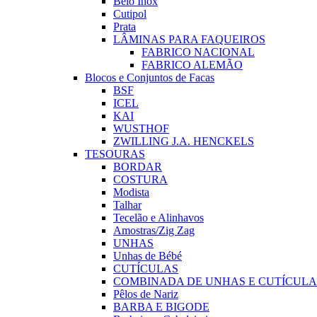
Belo Inox
Cutipol
Prata
LÂMINAS PARA FAQUEIROS
FABRICO NACIONAL
FABRICO ALEMÃO
Blocos e Conjuntos de Facas
BSF
ICEL
KAI
WUSTHOF
ZWILLING J.A. HENCKELS
TESOURAS
BORDAR
COSTURA
Modista
Talhar
Tecelão e Alinhavos
Amostras/Zig Zag
UNHAS
Unhas de Bébé
CUTÍCULAS
COMBINADA DE UNHAS E CUTÍCULA
Pêlos de Nariz
BARBA E BIGODE