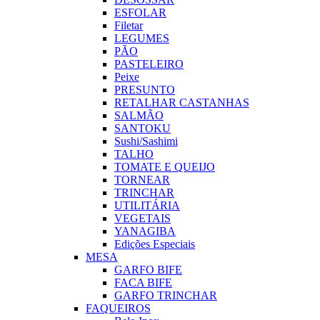
ESFOLAR
Filetar
LEGUMES
PÃO
PASTELEIRO
Peixe
PRESUNTO
RETALHAR CASTANHAS
SALMÃO
SANTOKU
Sushi/Sashimi
TALHO
TOMATE E QUEIJO
TORNEAR
TRINCHAR
UTILITÁRIA
VEGETAIS
YANAGIBA
Edições Especiais
MESA
GARFO BIFE
FACA BIFE
GARFO TRINCHAR
FAQUEIROS