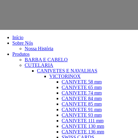
Início
Sobre Nós
Nossa História
Produtos
BARBA E CABELO
CUTELARIA
CANIVETES E NAVALHAS
VICTORINOX
CANIVETE 58 mm
CANIVETE 65 mm
CANIVETE 74 mm
CANIVETE 84 mm
CANIVETE 85 mm
CANIVETE 91 mm
CANIVETE 93 mm
CANIVETE 111 mm
CANIVETE 130 mm
CANIVETE 136 mm
SWISS CARDS