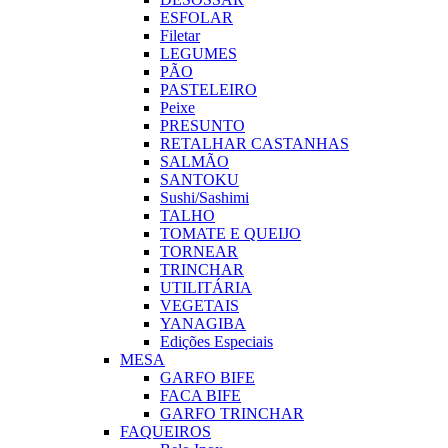
ESFOLAR
Filetar
LEGUMES
PÃO
PASTELEIRO
Peixe
PRESUNTO
RETALHAR CASTANHAS
SALMÃO
SANTOKU
Sushi/Sashimi
TALHO
TOMATE E QUEIJO
TORNEAR
TRINCHAR
UTILITÁRIA
VEGETAIS
YANAGIBA
Edições Especiais
MESA
GARFO BIFE
FACA BIFE
GARFO TRINCHAR
FAQUEIROS