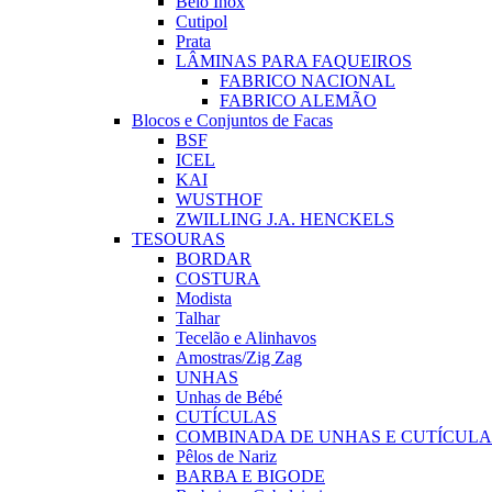
Belo Inox
Cutipol
Prata
LÂMINAS PARA FAQUEIROS
FABRICO NACIONAL
FABRICO ALEMÃO
Blocos e Conjuntos de Facas
BSF
ICEL
KAI
WUSTHOF
ZWILLING J.A. HENCKELS
TESOURAS
BORDAR
COSTURA
Modista
Talhar
Tecelão e Alinhavos
Amostras/Zig Zag
UNHAS
Unhas de Bébé
CUTÍCULAS
COMBINADA DE UNHAS E CUTÍCULA
Pêlos de Nariz
BARBA E BIGODE