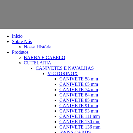
Início
Sobre Nós
Nossa História
Produtos
BARBA E CABELO
CUTELARIA
CANIVETES E NAVALHAS
VICTORINOX
CANIVETE 58 mm
CANIVETE 65 mm
CANIVETE 74 mm
CANIVETE 84 mm
CANIVETE 85 mm
CANIVETE 91 mm
CANIVETE 93 mm
CANIVETE 111 mm
CANIVETE 130 mm
CANIVETE 136 mm
SWISS CARDS