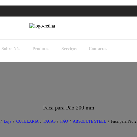
Sobre Nós
Produtos
Serviços
Contactos
Faca para Pão 200 mm
Loja
CUTELARIA
FACAS
PÃO
ABSOLUTE STEEL
Faca para Pão 