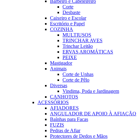
Barbeiro e Cabeleireiro
Corte
Desbaste
Caixeiro e Escolar
Escritório e Papel
COZINHA
MULTIUSOS
TRINCHAR AVES
Trinchar Leitão
ERVAS AROMÁTICAS
PEIXE
Mastigador
Animais
Corte de Unhas
Corte de Pêlo
Diversas
Vindima, Poda e Jardinagem
CANHOTOS
ACESSÓRIOS
AFIADORES
ANGULADOR DE APOIO À AFIAÇÃO
Baínhas para Facas
FUZIS
Pedras de Afiar
Protectores de Dedos e Mãos