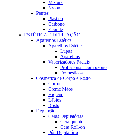
Mistura
Nylon
Pentes
Plástico
Carbono
Ebonite
ESTÉTICA E DEPILAÇÃO
Aparelhos Estética
Aparelhos Estética
Lupas
Aparelhos
Vaporizadores Faciais
Profissionais com ozono
Domésticos
Cosmética de Corpo e Rosto
Corpo
Creme Mãos
Higiene
Lábios
Rosto
Depilação
Ceras Depilatórias
Cera quente
Cera Roll-on
Pós-Depilatório