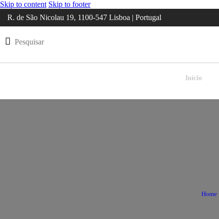
Skip to content
Skip to footer
R. de São Nicolau 19, 1100-547 Lisboa | Portugal
Início
Home