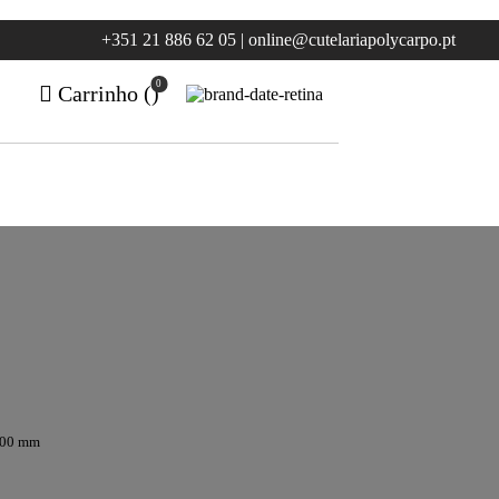
+351 21 886 62 05 | online@cutelariapolycarpo.pt
0
Carrinho (
)
200 mm