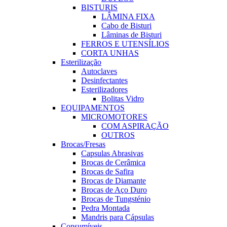
BISTURIS
LÂMINA FIXA
Cabo de Bisturi
Lâminas de Bisturi
FERROS E UTENSÍLIOS
CORTA UNHAS
Esterilização
Autoclaves
Desinfectantes
Esterilizadores
Bolitas Vidro
EQUIPAMENTOS
MICROMOTORES
COM ASPIRAÇÃO
OUTROS
Brocas/Fresas
Capsulas Abrasivas
Brocas de Cerâmica
Brocas de Safira
Brocas de Diamante
Brocas de Aço Duro
Brocas de Tungsténio
Pedra Montada
Mandris para Cápsulas
Consumíveis