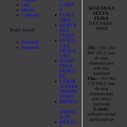
Loja
CABEL
SEGUNDA A
Marcas
O
SEXTA-
Contactos
CUTEL
FEIRA
ARIA
DAS 10H00 /
ESPELH
19H00
Redes Sociais
OS E
LUPAS
ESTÉTI
Facebook
CA E
Instagram
Tel.:
+351 218
DEPILA
866 205 (Custo
ÇÃO
de uma
MANIC
chamada para
URE E
rede fixa
PEDICU
nacional)
RE
Tlm.:
+351 963
LABOR
170 938 (Custo
ATÓRIO/
de uma
DENSÍM
chamada para
ETROS
rede móvel
MÉDICO
nacional)
-
E-mail.:
CIRURG
online@cutelari
ICOS
apolycarpo.pt
MÉNAG