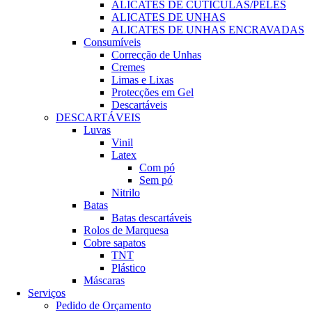
ALICATES DE CUTÍCULAS/PELES
ALICATES DE UNHAS
ALICATES DE UNHAS ENCRAVADAS
Consumíveis
Correcção de Unhas
Cremes
Limas e Lixas
Protecções em Gel
Descartáveis
DESCARTÁVEIS
Luvas
Vinil
Latex
Com pó
Sem pó
Nitrilo
Batas
Batas descartáveis
Rolos de Marquesa
Cobre sapatos
TNT
Plástico
Máscaras
Serviços
Pedido de Orçamento