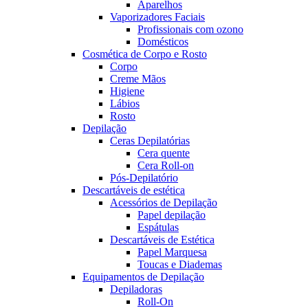
Aparelhos
Vaporizadores Faciais
Profissionais com ozono
Domésticos
Cosmética de Corpo e Rosto
Corpo
Creme Mãos
Higiene
Lábios
Rosto
Depilação
Ceras Depilatórias
Cera quente
Cera Roll-on
Pós-Depilatório
Descartáveis de estética
Acessórios de Depilação
Papel depilação
Espátulas
Descartáveis de Estética
Papel Marquesa
Toucas e Diademas
Equipamentos de Depilação
Depiladoras
Roll-On