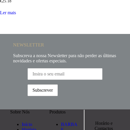
€
25
.
18
Ler mais
NEWSLETTER
Subscreva a nossa Newsletter para não perder as últimas
novidades e ofertas especiais.
Sobre Nós
Produtos
Horário e
Início
BARBA
Contactos
História
E