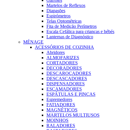
Garrotes
Martelos de Reflexos
Diapasões
Espirómetros
Telas Optométricas
Fita de Medição Perímetros
Escala Cefálica para crianças e bébés
Lanternas de Diagnóstico
MÉNAGE
ACESSÓRIOS DE COZINHA
Abridores
ALMOFARIZES
CORTADORES
DECORADORES
DESCAROÇADORES
DESCASCADORES
DISPENSADORES
ESCAMADORES
ESPÁTULAS E PINÇAS
Espremedores
FATIADORES
MAGNÉTICOS
MARTELOS MULTIUSOS
MOINHOS
RALADORES