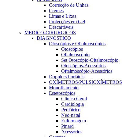
Correcção de Unhas
Cremes
Limas e Lixas
Protecções em Gel
Descartáveis
MÉDICO-CIRURGICOS
DIAGNÓSTICO
Otoscópios e Oftalmoscópios
Otoscópios
Oftalmoscópio
Set Otoscópio-Oftalmoscópio
Otoscópios-Acessórios
Oftalmoscópio-Acessórios
Dopplers Portáteis
OXÍMETROS/PULSIOXÍMETROS
Monofilamento
Estetoscópios
Clinica Geral
Cardiologia
Pediátrico
Neo-natal
Enfermagem
Pinard
Acessórios