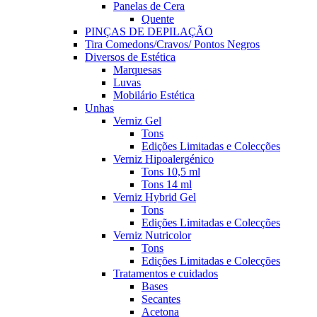
Panelas de Cera
Quente
PINÇAS DE DEPILAÇÃO
Tira Comedons/Cravos/ Pontos Negros
Diversos de Estética
Marquesas
Luvas
Mobilário Estética
Unhas
Verniz Gel
Tons
Edições Limitadas e Colecções
Verniz Hipoalergénico
Tons 10,5 ml
Tons 14 ml
Verniz Hybrid Gel
Tons
Edições Limitadas e Colecções
Verniz Nutricolor
Tons
Edições Limitadas e Colecções
Tratamentos e cuidados
Bases
Secantes
Acetona