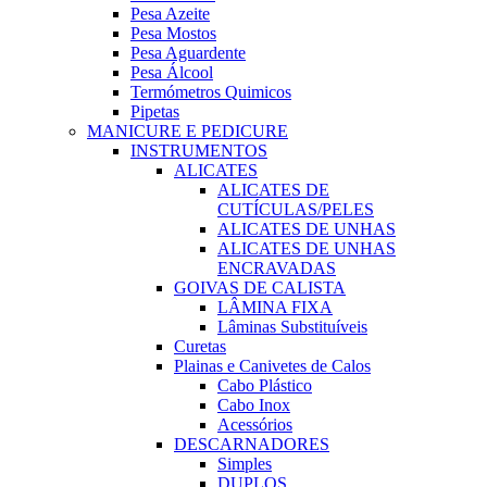
Pesa Azeite
Pesa Mostos
Pesa Aguardente
Pesa Álcool
Termómetros Quimicos
Pipetas
MANICURE E PEDICURE
INSTRUMENTOS
ALICATES
ALICATES DE
CUTÍCULAS/PELES
ALICATES DE UNHAS
ALICATES DE UNHAS
ENCRAVADAS
GOIVAS DE CALISTA
LÂMINA FIXA
Lâminas Substituíveis
Curetas
Plainas e Canivetes de Calos
Cabo Plástico
Cabo Inox
Acessórios
DESCARNADORES
Simples
DUPLOS