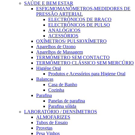
SAÚDE E BEM ESTAR
ESFIGMOMANÔMETROS-MEDIDORES DE
PRESSÃO ARTERIAL
ELECTRÓNICOS DE BRAÇO
ELECTRÓNICOS DE PULSO
ANALÓGICOS
ACESSÓRIOS
OXÍMETROS/ PULSIOXÍMETRO
Aparelhos de Ozono
Aparelhos de Massagem
TERMÓMETRO SEM CONTACTO
TERMÓMETRO CLÁSSICO SEM MERCÚRIO
Higiéne Oral
Produtos e Acessórios para Higiene Oral
Balanças
Casa de Banho
Cozinha
Parafina
Panelas de parafina
Parafina sólida
LABORATÓRIO / DENSÍMETROS
ALMOFARIZES
Tubos de Ensaio
Provetas
Pesa Vinhos