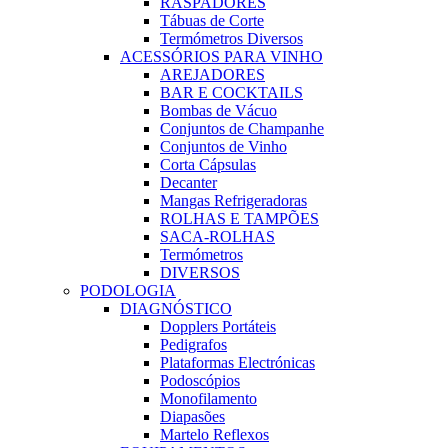
RASPADORES
Tábuas de Corte
Termómetros Diversos
ACESSÓRIOS PARA VINHO
AREJADORES
BAR E COCKTAILS
Bombas de Vácuo
Conjuntos de Champanhe
Conjuntos de Vinho
Corta Cápsulas
Decanter
Mangas Refrigeradoras
ROLHAS E TAMPÕES
SACA-ROLHAS
Termómetros
DIVERSOS
PODOLOGIA
DIAGNÓSTICO
Dopplers Portáteis
Pedigrafos
Plataformas Electrónicas
Podoscópios
Monofilamento
Diapasões
Martelo Reflexos