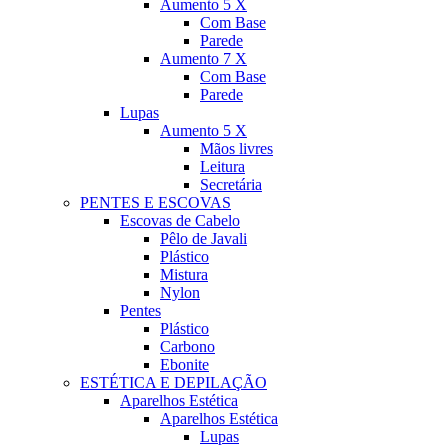
Aumento 5 X
Com Base
Parede
Aumento 7 X
Com Base
Parede
Lupas
Aumento 5 X
Mãos livres
Leitura
Secretária
PENTES E ESCOVAS
Escovas de Cabelo
Pêlo de Javali
Plástico
Mistura
Nylon
Pentes
Plástico
Carbono
Ebonite
ESTÉTICA E DEPILAÇÃO
Aparelhos Estética
Aparelhos Estética
Lupas