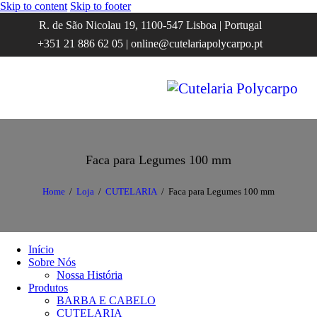
Skip to content
Skip to footer
R. de São Nicolau 19, 1100-547 Lisboa | Portugal
+351 21 886 62 05 | online@cutelariapolycarpo.pt
Faca para Legumes 100 mm
Home
Loja
CUTELARIA
Faca para Legumes 100 mm
Início
Sobre Nós
Nossa História
Produtos
BARBA E CABELO
CUTELARIA