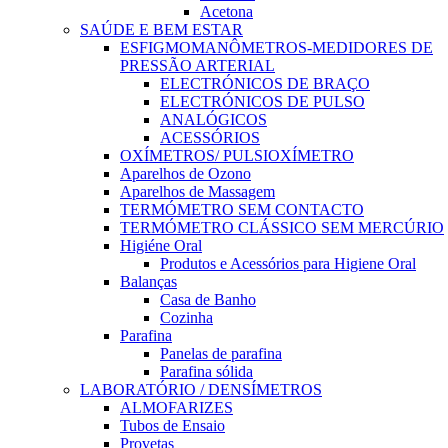
Acetona
SAÚDE E BEM ESTAR
ESFIGMOMANÔMETROS-MEDIDORES DE
PRESSÃO ARTERIAL
ELECTRÓNICOS DE BRAÇO
ELECTRÓNICOS DE PULSO
ANALÓGICOS
ACESSÓRIOS
OXÍMETROS/ PULSIOXÍMETRO
Aparelhos de Ozono
Aparelhos de Massagem
TERMÓMETRO SEM CONTACTO
TERMÓMETRO CLÁSSICO SEM MERCÚRIO
Higiéne Oral
Produtos e Acessórios para Higiene Oral
Balanças
Casa de Banho
Cozinha
Parafina
Panelas de parafina
Parafina sólida
LABORATÓRIO / DENSÍMETROS
ALMOFARIZES
Tubos de Ensaio
Provetas