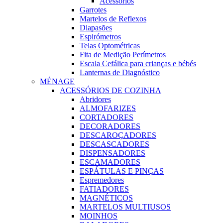
Acessórios
Garrotes
Martelos de Reflexos
Diapasões
Espirómetros
Telas Optométricas
Fita de Medição Perímetros
Escala Cefálica para crianças e bébés
Lanternas de Diagnóstico
MÉNAGE
ACESSÓRIOS DE COZINHA
Abridores
ALMOFARIZES
CORTADORES
DECORADORES
DESCAROÇADORES
DESCASCADORES
DISPENSADORES
ESCAMADORES
ESPÁTULAS E PINÇAS
Espremedores
FATIADORES
MAGNÉTICOS
MARTELOS MULTIUSOS
MOINHOS