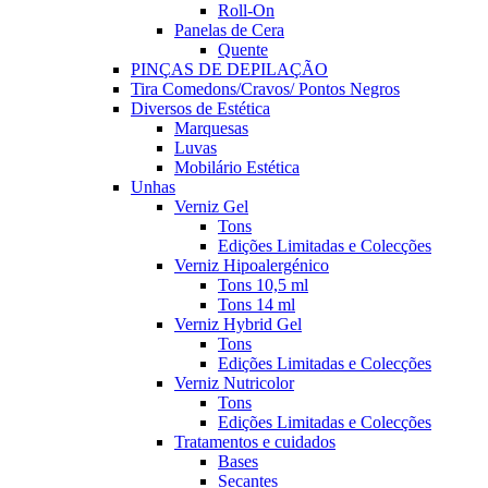
Roll-On
Panelas de Cera
Quente
PINÇAS DE DEPILAÇÃO
Tira Comedons/Cravos/ Pontos Negros
Diversos de Estética
Marquesas
Luvas
Mobilário Estética
Unhas
Verniz Gel
Tons
Edições Limitadas e Colecções
Verniz Hipoalergénico
Tons 10,5 ml
Tons 14 ml
Verniz Hybrid Gel
Tons
Edições Limitadas e Colecções
Verniz Nutricolor
Tons
Edições Limitadas e Colecções
Tratamentos e cuidados
Bases
Secantes