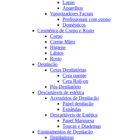
Lupas
Aparelhos
Vaporizadores Faciais
Profissionais com ozono
Domésticos
Cosmética de Corpo e Rosto
Corpo
Creme Mãos
Higiene
Lábios
Rosto
Depilação
Ceras Depilatórias
Cera quente
Cera Roll-on
Pós-Depilatório
Descartáveis de estética
Acessórios de Depilação
Papel depilação
Espátulas
Descartáveis de Estética
Papel Marquesa
Toucas e Diademas
Equipamentos de Depilação
Depiladoras