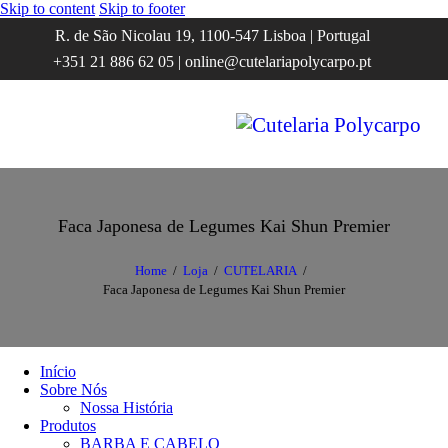
Skip to content
Skip to footer
R. de São Nicolau 19, 1100-547 Lisboa | Portugal
+351 21 886 62 05 | online@cutelariapolycarpo.pt
Faca Japonesa de Legumes Kai Shun Premier
Home
Loja
CUTELARIA
Faca Japonesa de Legumes Kai Shun Premier
Início
Sobre Nós
Nossa História
Produtos
BARBA E CABELO