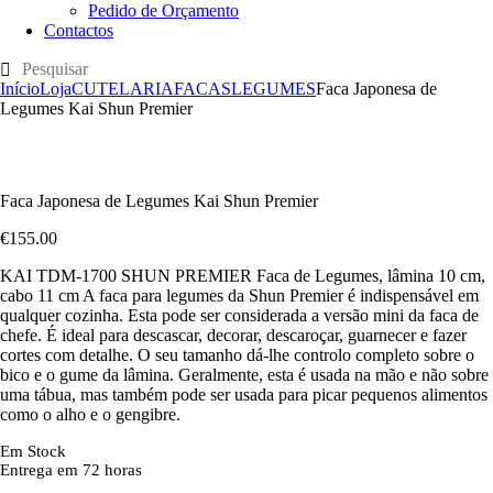
Pedido de Orçamento
Contactos
Início
Loja
CUTELARIA
FACAS
LEGUMES
Faca Japonesa de
Legumes Kai Shun Premier
Faca Japonesa de Legumes Kai Shun Premier
€
155
.
00
KAI TDM-1700 SHUN PREMIER Faca de Legumes, lâmina 10 cm,
cabo 11 cm A faca para legumes da Shun Premier é indispensável em
qualquer cozinha. Esta pode ser considerada a versão mini da faca de
chefe. É ideal para descascar, decorar, descaroçar, guarnecer e fazer
cortes com detalhe. O seu tamanho dá-lhe controlo completo sobre o
bico e o gume da lâmina. Geralmente, esta é usada na mão e não sobre
uma tábua, mas também pode ser usada para picar pequenos alimentos
como o alho e o gengibre.
Em Stock
Entrega em 72 horas