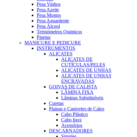
Pesa Vinhos
Pesa Azeite
Pesa Mostos
Pesa Aguardente
Pesa Álcool
Termómetros Quimicos
Pipetas
MANICURE E PEDICURE
INSTRUMENTOS
ALICATES
ALICATES DE
CUTÍCULAS/PELES
ALICATES DE UNHAS
ALICATES DE UNHAS
ENCRAVADAS
GOIVAS DE CALISTA
LÂMINA FIXA
Lâminas Substituíveis
Curetas
Plainas e Canivetes de Calos
Cabo Plástico
Cabo Inox
Acessórios
DESCARNADORES
Simples