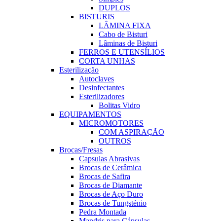
DUPLOS
BISTURIS
LÂMINA FIXA
Cabo de Bisturi
Lâminas de Bisturi
FERROS E UTENSÍLIOS
CORTA UNHAS
Esterilização
Autoclaves
Desinfectantes
Esterilizadores
Bolitas Vidro
EQUIPAMENTOS
MICROMOTORES
COM ASPIRAÇÃO
OUTROS
Brocas/Fresas
Capsulas Abrasivas
Brocas de Cerâmica
Brocas de Safira
Brocas de Diamante
Brocas de Aço Duro
Brocas de Tungsténio
Pedra Montada
Mandris para Cápsulas