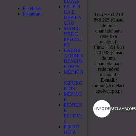
LUPAS
ESTÉTI
Facebook
CA E
Instagram
Tel.:
+351 218
DEPILA
866 205 (Custo
ÇÃO
de uma
MANIC
chamada para
URE E
rede fixa
PEDICU
nacional)
RE
Tlm.:
+351 963
LABOR
170 938 (Custo
ATÓRIO/
de uma
DENSÍM
chamada para
ETROS
rede móvel
MÉDICO
nacional)
-
E-mail.:
CIRURG
online@cutelari
ICOS
apolycarpo.pt
MÉNAG
E
PENTES
E
ESCOVA
S
PODOL
OGIA