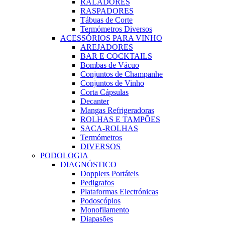
RALADORES
RASPADORES
Tábuas de Corte
Termómetros Diversos
ACESSÓRIOS PARA VINHO
AREJADORES
BAR E COCKTAILS
Bombas de Vácuo
Conjuntos de Champanhe
Conjuntos de Vinho
Corta Cápsulas
Decanter
Mangas Refrigeradoras
ROLHAS E TAMPÕES
SACA-ROLHAS
Termómetros
DIVERSOS
PODOLOGIA
DIAGNÓSTICO
Dopplers Portáteis
Pedigrafos
Plataformas Electrónicas
Podoscópios
Monofilamento
Diapasões