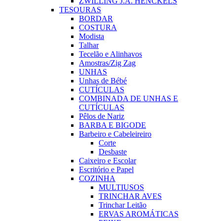
ZWILLING J.A. HENCKELS
TESOURAS
BORDAR
COSTURA
Modista
Talhar
Tecelão e Alinhavos
Amostras/Zig Zag
UNHAS
Unhas de Bébé
CUTÍCULAS
COMBINADA DE UNHAS E
CUTÍCULAS
Pêlos de Nariz
BARBA E BIGODE
Barbeiro e Cabeleireiro
Corte
Desbaste
Caixeiro e Escolar
Escritório e Papel
COZINHA
MULTIUSOS
TRINCHAR AVES
Trinchar Leitão
ERVAS AROMÁTICAS