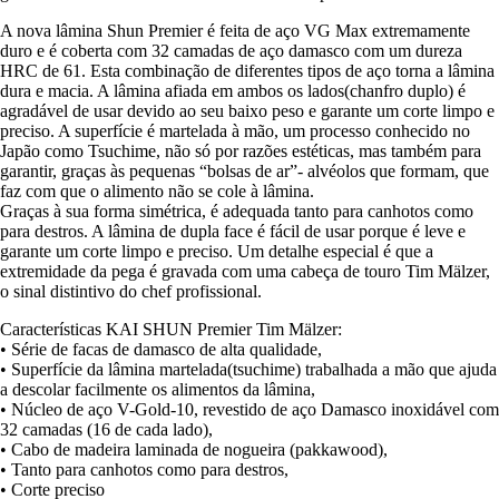
A nova lâmina Shun Premier é feita de aço VG Max extremamente
duro e é coberta com 32 camadas de aço damasco com um dureza
HRC de 61. Esta combinação de diferentes tipos de aço torna a lâmina
dura e macia. A lâmina afiada em ambos os lados(chanfro duplo) é
agradável de usar devido ao seu baixo peso e garante um corte limpo e
preciso. A superfície é martelada à mão, um processo conhecido no
Japão como Tsuchime, não só por razões estéticas, mas também para
garantir, graças às pequenas “bolsas de ar”- alvéolos que formam, que
faz com que o alimento não se cole à lâmina.
Graças à sua forma simétrica, é adequada tanto para canhotos como
para destros. A lâmina de dupla face é fácil de usar porque é leve e
garante um corte limpo e preciso. Um detalhe especial é que a
extremidade da pega é gravada com uma cabeça de touro Tim Mälzer,
o sinal distintivo do chef profissional.
Características KAI SHUN Premier Tim Mälzer:
• Série de facas de damasco de alta qualidade,
• Superfície da lâmina martelada(tsuchime) trabalhada a mão que ajuda
a descolar facilmente os alimentos da lâmina,
• Núcleo de aço V-Gold-10, revestido de aço Damasco inoxidável com
32 camadas (16 de cada lado),
• Cabo de madeira laminada de nogueira (pakkawood),
• Tanto para canhotos como para destros,
• Corte preciso