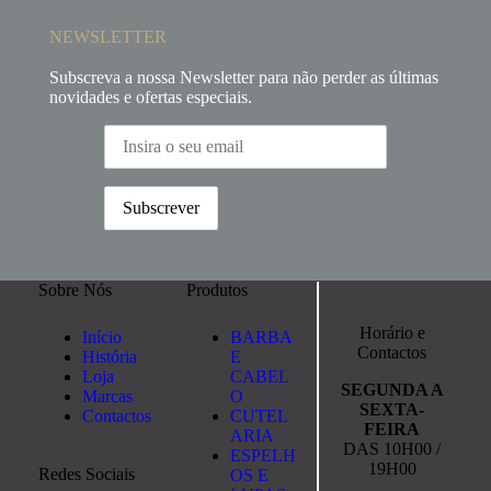
NEWSLETTER
Subscreva a nossa Newsletter para não perder as últimas
novidades e ofertas especiais.
Sobre Nós
Produtos
Horário e
Início
BARBA
Contactos
História
E
Loja
CABEL
SEGUNDA A
Marcas
O
SEXTA-
Contactos
CUTEL
FEIRA
ARIA
DAS 10H00 /
ESPELH
19H00
Redes Sociais
OS E