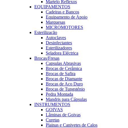
Martelo Reflexos
EQUIPAMENTOS
Cadeiras e Bancos
Equipamento de Apoio
Marquesas
MICROMOTORES
Esterilização
Autoclaves
Desinfectantes
Esterilizadores
Seladora Eléctrica
Brocas/Fresas
Capsulas Abrasivas
Brocas de Cerâmica
Brocas de Safira
Brocas de Diamante
Brocas de Aço Duro
Brocas de Tungsténio
Pedra Montada
Mandris para Cápsulas
INSTRUMENTOS
GOIVAS
Lâminas de Goivas
Curetas
Plainas e Canivetes de Calos