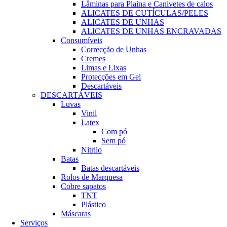
Lâminas para Plaina e Canivetes de calos
ALICATES DE CUTÍCULAS/PELES
ALICATES DE UNHAS
ALICATES DE UNHAS ENCRAVADAS
Consumíveis
Correcção de Unhas
Cremes
Limas e Lixas
Protecções em Gel
Descartáveis
DESCARTÁVEIS
Luvas
Vinil
Latex
Com pó
Sem pó
Nitrilo
Batas
Batas descartáveis
Rolos de Marquesa
Cobre sapatos
TNT
Plástico
Máscaras
Serviços