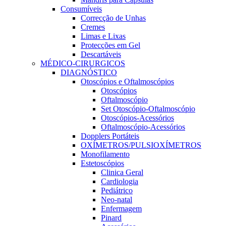
Consumíveis
Correcção de Unhas
Cremes
Limas e Lixas
Protecções em Gel
Descartáveis
MÉDICO-CIRURGICOS
DIAGNÓSTICO
Otoscópios e Oftalmoscópios
Otoscópios
Oftalmoscópio
Set Otoscópio-Oftalmoscópio
Otoscópios-Acessórios
Oftalmoscópio-Acessórios
Dopplers Portáteis
OXÍMETROS/PULSIOXÍMETROS
Monofilamento
Estetoscópios
Clinica Geral
Cardiologia
Pediátrico
Neo-natal
Enfermagem
Pinard