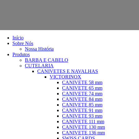
Início
Sobre Nós
Nossa História
Produtos
BARBA E CABELO
CUTELARIA
CANIVETES E NAVALHAS
VICTORINOX
CANIVETE 58 mm
CANIVETE 65 mm
CANIVETE 74 mm
CANIVETE 84 mm
CANIVETE 85 mm
CANIVETE 91 mm
CANIVETE 93 mm
CANIVETE 111 mm
CANIVETE 130 mm
CANIVETE 136 mm
SWISS CARDS