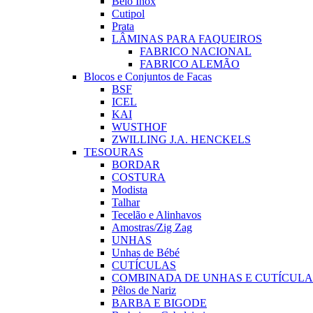
Belo Inox
Cutipol
Prata
LÂMINAS PARA FAQUEIROS
FABRICO NACIONAL
FABRICO ALEMÃO
Blocos e Conjuntos de Facas
BSF
ICEL
KAI
WUSTHOF
ZWILLING J.A. HENCKELS
TESOURAS
BORDAR
COSTURA
Modista
Talhar
Tecelão e Alinhavos
Amostras/Zig Zag
UNHAS
Unhas de Bébé
CUTÍCULAS
COMBINADA DE UNHAS E CUTÍCULA
Pêlos de Nariz
BARBA E BIGODE