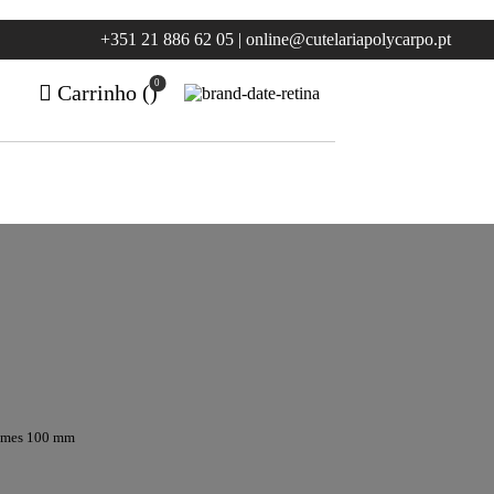
+351 21 886 62 05 | online@cutelariapolycarpo.pt
0
Carrinho (
)
umes 100 mm