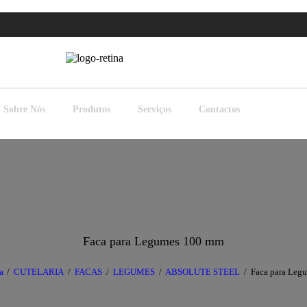
Sobre Nós
Produtos
Serviços
Contactos
Faca para Legumes 100 mm
a
CUTELARIA
FACAS
LEGUMES
ABSOLUTE STEEL
Faca para Leg