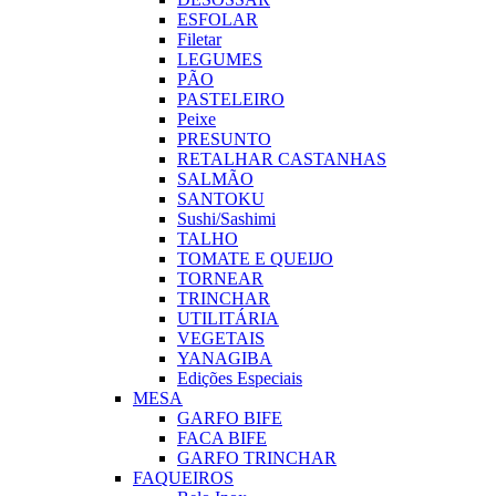
ESFOLAR
Filetar
LEGUMES
PÃO
PASTELEIRO
Peixe
PRESUNTO
RETALHAR CASTANHAS
SALMÃO
SANTOKU
Sushi/Sashimi
TALHO
TOMATE E QUEIJO
TORNEAR
TRINCHAR
UTILITÁRIA
VEGETAIS
YANAGIBA
Edições Especiais
MESA
GARFO BIFE
FACA BIFE
GARFO TRINCHAR
FAQUEIROS