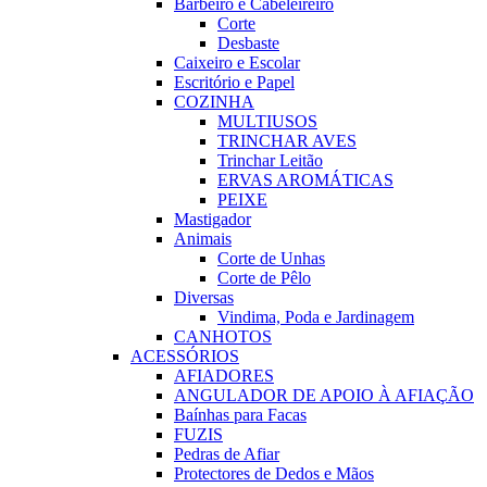
Barbeiro e Cabeleireiro
Corte
Desbaste
Caixeiro e Escolar
Escritório e Papel
COZINHA
MULTIUSOS
TRINCHAR AVES
Trinchar Leitão
ERVAS AROMÁTICAS
PEIXE
Mastigador
Animais
Corte de Unhas
Corte de Pêlo
Diversas
Vindima, Poda e Jardinagem
CANHOTOS
ACESSÓRIOS
AFIADORES
ANGULADOR DE APOIO À AFIAÇÃO
Baínhas para Facas
FUZIS
Pedras de Afiar
Protectores de Dedos e Mãos