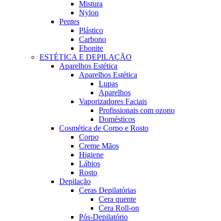
Mistura
Nylon
Pentes
Plástico
Carbono
Ebonite
ESTÉTICA E DEPILAÇÃO
Aparelhos Estética
Aparelhos Estética
Lupas
Aparelhos
Vaporizadores Faciais
Profissionais com ozono
Domésticos
Cosmética de Corpo e Rosto
Corpo
Creme Mãos
Higiene
Lábios
Rosto
Depilação
Ceras Depilatórias
Cera quente
Cera Roll-on
Pós-Depilatório