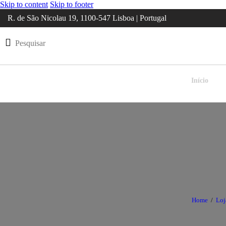
Skip to content
Skip to footer
R. de São Nicolau 19, 1100-547 Lisboa | Portugal
Início
Home
Loj