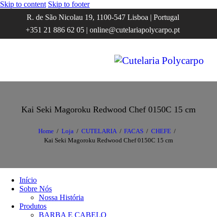
Skip to content
Skip to footer
R. de São Nicolau 19, 1100-547 Lisboa | Portugal
+351 21 886 62 05 | online@cutelariapolycarpo.pt
Kai Seki Magoroku Redwood Chef 0150C 15 cm
Home
Loja
CUTELARIA
FACAS
CHEFE
Kai Seki Magoroku Redwood Chef 0150C 15 cm
Início
Sobre Nós
Nossa História
Produtos
BARBA E CABELO