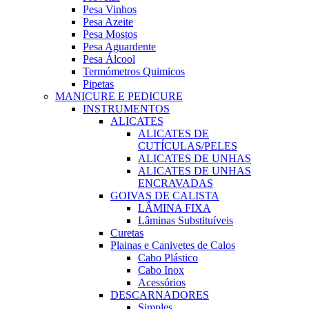
Pesa Vinhos
Pesa Azeite
Pesa Mostos
Pesa Aguardente
Pesa Álcool
Termómetros Quimicos
Pipetas
MANICURE E PEDICURE
INSTRUMENTOS
ALICATES
ALICATES DE
CUTÍCULAS/PELES
ALICATES DE UNHAS
ALICATES DE UNHAS
ENCRAVADAS
GOIVAS DE CALISTA
LÂMINA FIXA
Lâminas Substituíveis
Curetas
Plainas e Canivetes de Calos
Cabo Plástico
Cabo Inox
Acessórios
DESCARNADORES
Simples