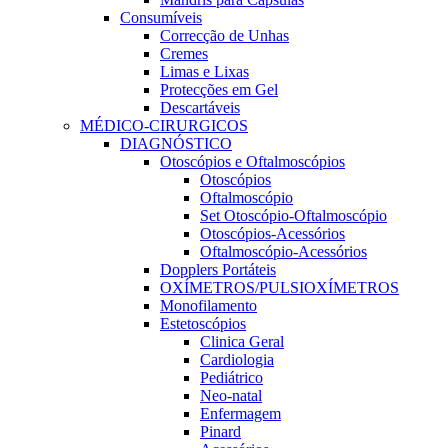
Consumíveis
Correcção de Unhas
Cremes
Limas e Lixas
Protecções em Gel
Descartáveis
MÉDICO-CIRURGICOS
DIAGNÓSTICO
Otoscópios e Oftalmoscópios
Otoscópios
Oftalmoscópio
Set Otoscópio-Oftalmoscópio
Otoscópios-Acessórios
Oftalmoscópio-Acessórios
Dopplers Portáteis
OXÍMETROS/PULSIOXÍMETROS
Monofilamento
Estetoscópios
Clinica Geral
Cardiologia
Pediátrico
Neo-natal
Enfermagem
Pinard