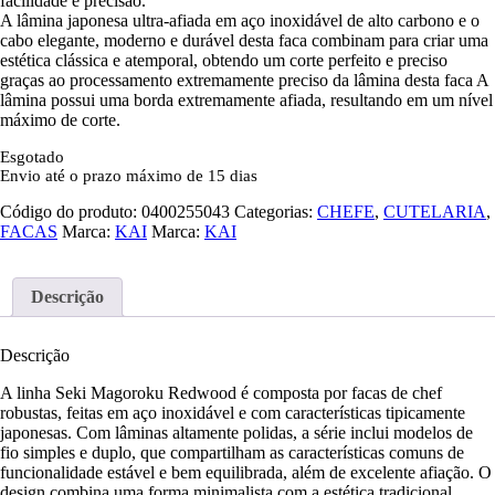
facilidade e precisão.
A lâmina japonesa ultra-afiada em aço inoxidável de alto carbono e o
cabo elegante, moderno e durável desta faca combinam para criar uma
estética clássica e atemporal, obtendo um corte perfeito e preciso
graças ao processamento extremamente preciso da lâmina desta faca A
lâmina possui uma borda extremamente afiada, resultando em um nível
máximo de corte.
Esgotado
Envio até o prazo máximo de 15 dias
Código do produto:
0400255043
Categorias:
CHEFE
,
CUTELARIA
,
FACAS
Marca:
KAI
Marca:
KAI
Descrição
Descrição
A linha Seki Magoroku Redwood é composta por facas de chef
robustas, feitas em aço inoxidável e com características tipicamente
japonesas. Com lâminas altamente polidas, a série inclui modelos de
fio simples e duplo, que compartilham as características comuns de
funcionalidade estável e bem equilibrada, além de excelente afiação. O
design combina uma forma minimalista com a estética tradicional