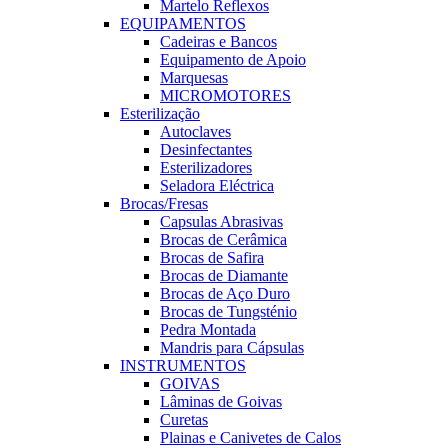
Martelo Reflexos
EQUIPAMENTOS
Cadeiras e Bancos
Equipamento de Apoio
Marquesas
MICROMOTORES
Esterilização
Autoclaves
Desinfectantes
Esterilizadores
Seladora Eléctrica
Brocas/Fresas
Capsulas Abrasivas
Brocas de Cerâmica
Brocas de Safira
Brocas de Diamante
Brocas de Aço Duro
Brocas de Tungsténio
Pedra Montada
Mandris para Cápsulas
INSTRUMENTOS
GOIVAS
Lâminas de Goivas
Curetas
Plainas e Canivetes de Calos