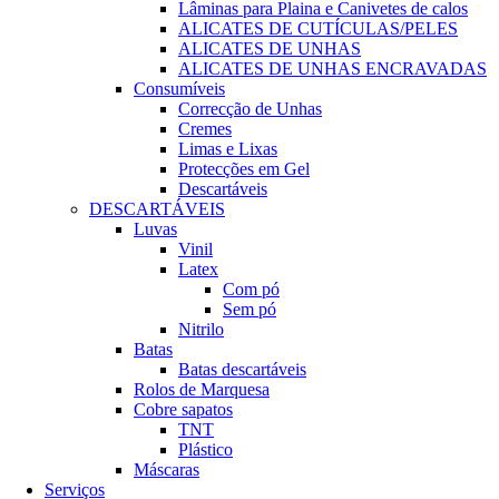
Lâminas para Plaina e Canivetes de calos
ALICATES DE CUTÍCULAS/PELES
ALICATES DE UNHAS
ALICATES DE UNHAS ENCRAVADAS
Consumíveis
Correcção de Unhas
Cremes
Limas e Lixas
Protecções em Gel
Descartáveis
DESCARTÁVEIS
Luvas
Vinil
Latex
Com pó
Sem pó
Nitrilo
Batas
Batas descartáveis
Rolos de Marquesa
Cobre sapatos
TNT
Plástico
Máscaras
Serviços