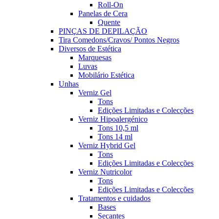
Roll-On
Panelas de Cera
Quente
PINÇAS DE DEPILAÇÃO
Tira Comedons/Cravos/ Pontos Negros
Diversos de Estética
Marquesas
Luvas
Mobilário Estética
Unhas
Verniz Gel
Tons
Edições Limitadas e Colecções
Verniz Hipoalergénico
Tons 10,5 ml
Tons 14 ml
Verniz Hybrid Gel
Tons
Edições Limitadas e Colecções
Verniz Nutricolor
Tons
Edições Limitadas e Colecções
Tratamentos e cuidados
Bases
Secantes