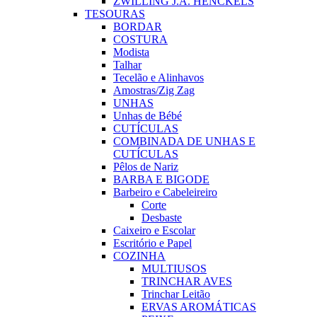
ZWILLING J.A. HENCKELS
TESOURAS
BORDAR
COSTURA
Modista
Talhar
Tecelão e Alinhavos
Amostras/Zig Zag
UNHAS
Unhas de Bébé
CUTÍCULAS
COMBINADA DE UNHAS E
CUTÍCULAS
Pêlos de Nariz
BARBA E BIGODE
Barbeiro e Cabeleireiro
Corte
Desbaste
Caixeiro e Escolar
Escritório e Papel
COZINHA
MULTIUSOS
TRINCHAR AVES
Trinchar Leitão
ERVAS AROMÁTICAS