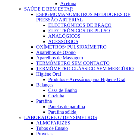
Acetona
SAÚDE E BEM ESTAR
ESFIGMOMANÔMETROS-MEDIDORES DE
PRESSÃO ARTERIAL
ELECTRÓNICOS DE BRAÇO
ELECTRÓNICOS DE PULSO
ANALÓGICOS
ACESSÓRIOS
OXÍMETROS/ PULSIOXÍMETRO
Aparelhos de Ozono
Aparelhos de Massagem
TERMÓMETRO SEM CONTACTO
TERMÓMETRO CLÁSSICO SEM MERCÚRIO
Higiéne Oral
Produtos e Acessórios para Higiene Oral
Balanças
Casa de Banho
Cozinha
Parafina
Panelas de parafina
Parafina sólida
LABORATÓRIO / DENSÍMETROS
ALMOFARIZES
Tubos de Ensaio
Provetas