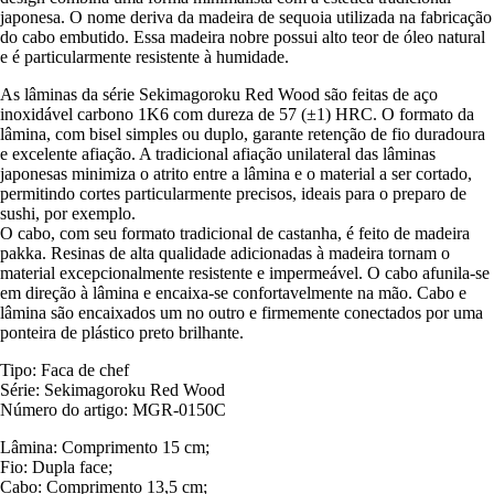
japonesa. O nome deriva da madeira de sequoia utilizada na fabricação
do cabo embutido. Essa madeira nobre possui alto teor de óleo natural
e é particularmente resistente à humidade.
As lâminas da série Sekimagoroku Red Wood são feitas de aço
inoxidável carbono 1K6 com dureza de 57 (±1) HRC. O formato da
lâmina, com bisel simples ou duplo, garante retenção de fio duradoura
e excelente afiação. A tradicional afiação unilateral das lâminas
japonesas minimiza o atrito entre a lâmina e o material a ser cortado,
permitindo cortes particularmente precisos, ideais para o preparo de
sushi, por exemplo.
O cabo, com seu formato tradicional de castanha, é feito de madeira
pakka. Resinas de alta qualidade adicionadas à madeira tornam o
material excepcionalmente resistente e impermeável. O cabo afunila-se
em direção à lâmina e encaixa-se confortavelmente na mão. Cabo e
lâmina são encaixados um no outro e firmemente conectados por uma
ponteira de plástico preto brilhante.
Tipo: Faca de chef
Série: Sekimagoroku Red Wood
Número do artigo: MGR-0150C
Lâmina: Comprimento 15 cm;
Fio: Dupla face;
Cabo: Comprimento 13,5 cm;