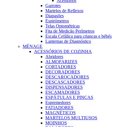
Acessórios
Garrotes
Martelos de Reflexos
Diapasões
Espirómetros
Telas Optométricas
Fita de Medição Perímetros
Escala Cefálica para crianças e bébés
Lanternas de Diagnóstico
MÉNAGE
ACESSÓRIOS DE COZINHA
Abridores
ALMOFARIZES
CORTADORES
DECORADORES
DESCAROÇADORES
DESCASCADORES
DISPENSADORES
ESCAMADORES
ESPÁTULAS E PINÇAS
Espremedores
FATIADORES
MAGNÉTICOS
MARTELOS MULTIUSOS
MOINHOS