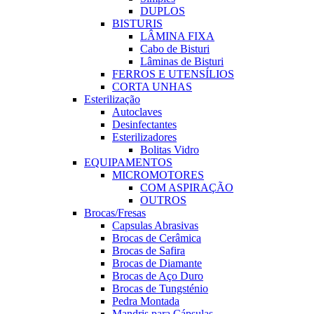
DUPLOS
BISTURIS
LÂMINA FIXA
Cabo de Bisturi
Lâminas de Bisturi
FERROS E UTENSÍLIOS
CORTA UNHAS
Esterilização
Autoclaves
Desinfectantes
Esterilizadores
Bolitas Vidro
EQUIPAMENTOS
MICROMOTORES
COM ASPIRAÇÃO
OUTROS
Brocas/Fresas
Capsulas Abrasivas
Brocas de Cerâmica
Brocas de Safira
Brocas de Diamante
Brocas de Aço Duro
Brocas de Tungsténio
Pedra Montada
Mandris para Cápsulas