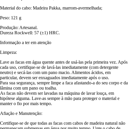
Material do cabo: Madeira Pakka, marrom-avermelhada;
Peso: 121 g
Produção: Artesanal.
Dureza Rockwell: 57 (±1) HRC.
Informação a ter em atenção
Limpeza:
Lave as facas em água quente antes de usá-las pela primeira vez. Após
cada uso, certifique-se de lavá-las imediatamente (com detergente
neutro) e secá-las com um pano macio. Alimentos ácidos, em
particular, devem ser enxaguados imediatamente após o uso.
Para sua segurança, sempre limpe a faca afastando-a do seu corpo e da
lâmina com um pano ou toalha.
As facas não devem ser lavadas na máquina de lavar louça, em
hipótese alguma. Lave-as sempre à mão para proteger o material e
manter o fio por mais tempo.
Afiação e Manutenção:
Certifique-se de que todas as facas com cabos de madeira natural não
permaneçam submersas em água por muito tempo. Unte o cabo de