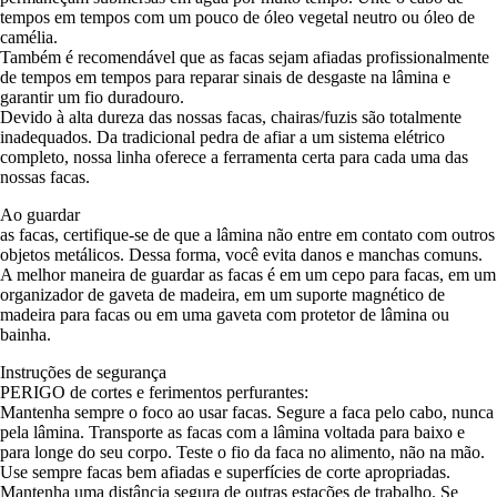
tempos em tempos com um pouco de óleo vegetal neutro ou óleo de
camélia.
Também é recomendável que as facas sejam afiadas profissionalmente
de tempos em tempos para reparar sinais de desgaste na lâmina e
garantir um fio duradouro.
Devido à alta dureza das nossas facas, chairas/fuzis são totalmente
inadequados. Da tradicional pedra de afiar a um sistema elétrico
completo, nossa linha oferece a ferramenta certa para cada uma das
nossas facas.
Ao guardar
as facas, certifique-se de que a lâmina não entre em contato com outros
objetos metálicos. Dessa forma, você evita danos e manchas comuns.
A melhor maneira de guardar as facas é em um cepo para facas, em um
organizador de gaveta de madeira, em um suporte magnético de
madeira para facas ou em uma gaveta com protetor de lâmina ou
bainha.
Instruções de segurança
PERIGO
de cortes e ferimentos perfurantes:
Mantenha sempre o foco ao usar facas. Segure a faca pelo cabo, nunca
pela lâmina. Transporte as facas com a lâmina voltada para baixo e
para longe do seu corpo. Teste o fio da faca no alimento, não na mão.
Use sempre facas bem afiadas e superfícies de corte apropriadas.
Mantenha uma distância segura de outras estações de trabalho. Se