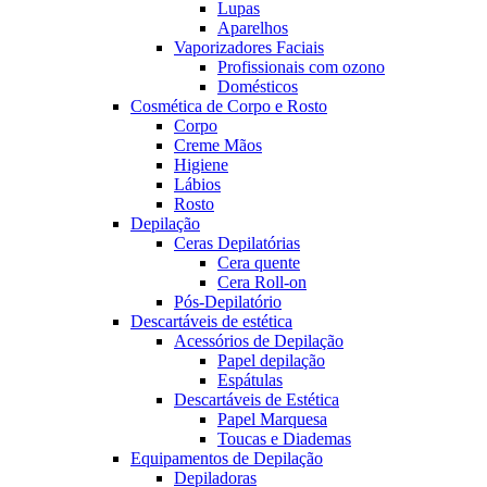
Lupas
Aparelhos
Vaporizadores Faciais
Profissionais com ozono
Domésticos
Cosmética de Corpo e Rosto
Corpo
Creme Mãos
Higiene
Lábios
Rosto
Depilação
Ceras Depilatórias
Cera quente
Cera Roll-on
Pós-Depilatório
Descartáveis de estética
Acessórios de Depilação
Papel depilação
Espátulas
Descartáveis de Estética
Papel Marquesa
Toucas e Diademas
Equipamentos de Depilação
Depiladoras