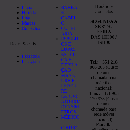
Horário e
Início
BARBA
Contactos
História
E
Loja
CABEL
SEGUNDA A
Marcas
O
SEXTA-
Contactos
CUTEL
FEIRA
ARIA
DAS 10H00 /
ESPELH
19H00
Redes Sociais
OS E
LUPAS
ESTÉTI
Facebook
CA E
Instagram
Tel.:
+351 218
DEPILA
866 205 (Custo
ÇÃO
de uma
MANIC
chamada para
URE E
rede fixa
PEDICU
nacional)
RE
Tlm.:
+351 963
LABOR
170 938 (Custo
ATÓRIO/
de uma
DENSÍM
chamada para
ETROS
rede móvel
MÉDICO
nacional)
-
E-mail.:
CIRURG
online@cutelari