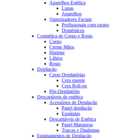
Aparelhos Estética
Lupas
Aparelhos
Vaporizadores Faciais
Profissionais com ozono
Domésticos
Cosmética de Corpo e Rosto
Corpo
Creme Mãos
Higiene
Lábios
Rosto
Depilação
Ceras Depilatórias
Cera quente
Cera Roll-on
Pós-Depilatório
Descartáveis de estética
Acessórios de Depilação
Papel depilação
Espátulas
Descartáveis de Estética
Papel Marquesa
Toucas e Diademas
Equipamentos de Depilação