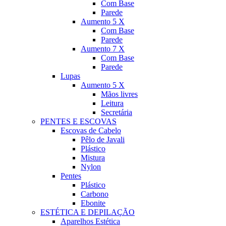
Com Base
Parede
Aumento 5 X
Com Base
Parede
Aumento 7 X
Com Base
Parede
Lupas
Aumento 5 X
Mãos livres
Leitura
Secretária
PENTES E ESCOVAS
Escovas de Cabelo
Pêlo de Javali
Plástico
Mistura
Nylon
Pentes
Plástico
Carbono
Ebonite
ESTÉTICA E DEPILAÇÃO
Aparelhos Estética