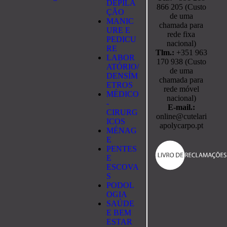
DEPILA
866 205 (Custo
ÇÃO
de uma
MANIC
chamada para
URE E
rede fixa
PEDICU
nacional)
RE
Tlm.:
+351 963
LABOR
170 938 (Custo
ATÓRIO/
de uma
DENSÍM
chamada para
ETROS
rede móvel
MÉDICO
nacional)
-
E-mail.:
CIRURG
online@cutelari
ICOS
apolycarpo.pt
MÉNAG
E
PENTES
E
ESCOVA
S
PODOL
OGIA
SAÚDE
E BEM
ESTAR