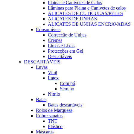
Plainas e Canivetes de Calos
Lâminas para Plaina e Canivetes de calos
ALICATES DE CUTÍCULAS/PELES
ALICATES DE UNHAS
ALICATES DE UNHAS ENCRAVADAS
Consumíveis
Correcção de Unhas
Cremes
Limas e Lixas
Protecções em Gel
Descartáveis
DESCARTÁVEIS
Luvas
Vinil
Latex
Com pó
Sem pó
Nitrilo
Batas
Batas descartáveis
Rolos de Marquesa
Cobre sapatos
TNT
Plástico
Máscaras