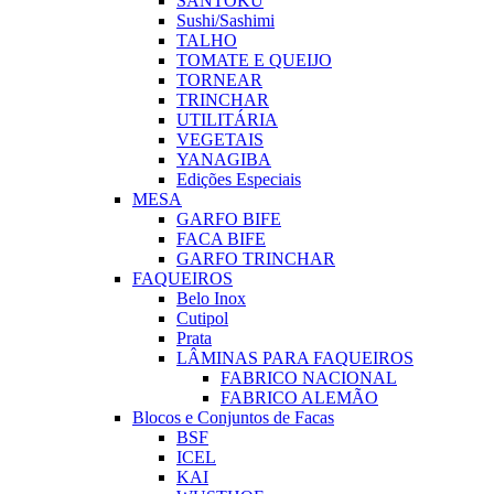
SANTOKU
Sushi/Sashimi
TALHO
TOMATE E QUEIJO
TORNEAR
TRINCHAR
UTILITÁRIA
VEGETAIS
YANAGIBA
Edições Especiais
MESA
GARFO BIFE
FACA BIFE
GARFO TRINCHAR
FAQUEIROS
Belo Inox
Cutipol
Prata
LÂMINAS PARA FAQUEIROS
FABRICO NACIONAL
FABRICO ALEMÃO
Blocos e Conjuntos de Facas
BSF
ICEL
KAI