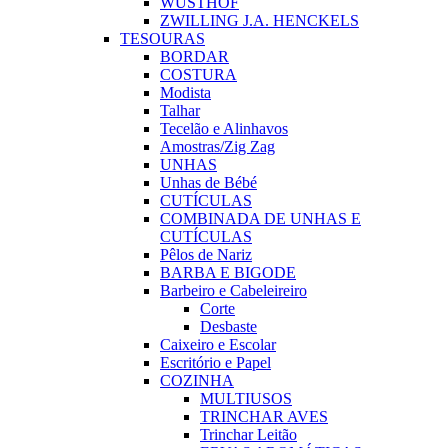
WUSTHOF
ZWILLING J.A. HENCKELS
TESOURAS
BORDAR
COSTURA
Modista
Talhar
Tecelão e Alinhavos
Amostras/Zig Zag
UNHAS
Unhas de Bébé
CUTÍCULAS
COMBINADA DE UNHAS E
CUTÍCULAS
Pêlos de Nariz
BARBA E BIGODE
Barbeiro e Cabeleireiro
Corte
Desbaste
Caixeiro e Escolar
Escritório e Papel
COZINHA
MULTIUSOS
TRINCHAR AVES
Trinchar Leitão