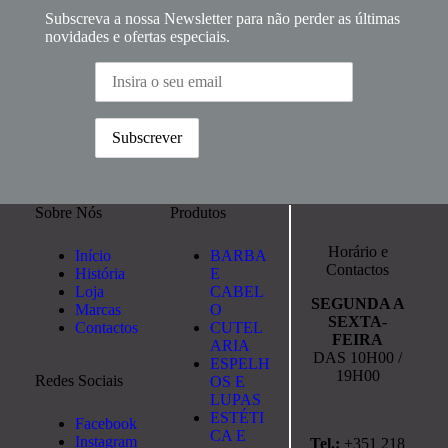
Subscreva a nossa Newsletter para não perder as últimas
novidades e ofertas especiais.
Sobre Nós
Produtos
Horário e
Início
BARBA
Contactos
História
E
Loja
CABEL
SEGUNDA A
Marcas
O
SEXTA-
Contactos
CUTEL
FEIRA
ARIA
DAS 10H00 /
ESPELH
19H00
Redes Sociais
OS E
LUPAS
ESTÉTI
Facebook
CA E
Instagram
Tel.:
+351 218