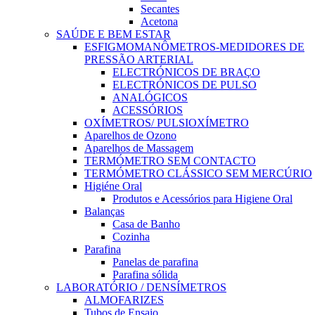
Secantes
Acetona
SAÚDE E BEM ESTAR
ESFIGMOMANÔMETROS-MEDIDORES DE
PRESSÃO ARTERIAL
ELECTRÓNICOS DE BRAÇO
ELECTRÓNICOS DE PULSO
ANALÓGICOS
ACESSÓRIOS
OXÍMETROS/ PULSIOXÍMETRO
Aparelhos de Ozono
Aparelhos de Massagem
TERMÓMETRO SEM CONTACTO
TERMÓMETRO CLÁSSICO SEM MERCÚRIO
Higiéne Oral
Produtos e Acessórios para Higiene Oral
Balanças
Casa de Banho
Cozinha
Parafina
Panelas de parafina
Parafina sólida
LABORATÓRIO / DENSÍMETROS
ALMOFARIZES
Tubos de Ensaio