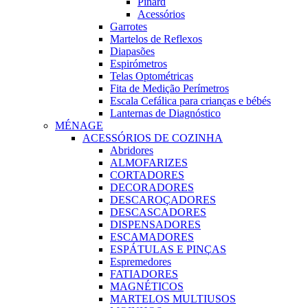
Pinard
Acessórios
Garrotes
Martelos de Reflexos
Diapasões
Espirómetros
Telas Optométricas
Fita de Medição Perímetros
Escala Cefálica para crianças e bébés
Lanternas de Diagnóstico
MÉNAGE
ACESSÓRIOS DE COZINHA
Abridores
ALMOFARIZES
CORTADORES
DECORADORES
DESCAROÇADORES
DESCASCADORES
DISPENSADORES
ESCAMADORES
ESPÁTULAS E PINÇAS
Espremedores
FATIADORES
MAGNÉTICOS
MARTELOS MULTIUSOS