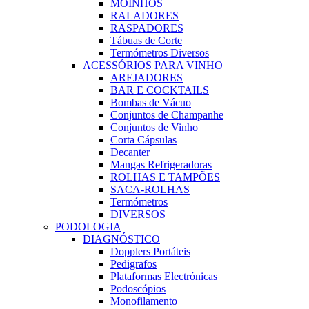
MOINHOS
RALADORES
RASPADORES
Tábuas de Corte
Termómetros Diversos
ACESSÓRIOS PARA VINHO
AREJADORES
BAR E COCKTAILS
Bombas de Vácuo
Conjuntos de Champanhe
Conjuntos de Vinho
Corta Cápsulas
Decanter
Mangas Refrigeradoras
ROLHAS E TAMPÕES
SACA-ROLHAS
Termómetros
DIVERSOS
PODOLOGIA
DIAGNÓSTICO
Dopplers Portáteis
Pedigrafos
Plataformas Electrónicas
Podoscópios
Monofilamento