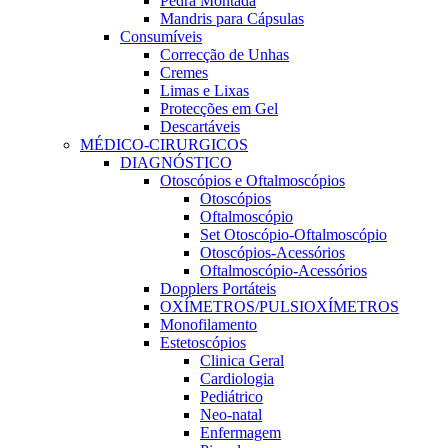
Pedra Montada
Mandris para Cápsulas
Consumíveis
Correcção de Unhas
Cremes
Limas e Lixas
Protecções em Gel
Descartáveis
MÉDICO-CIRURGICOS
DIAGNÓSTICO
Otoscópios e Oftalmoscópios
Otoscópios
Oftalmoscópio
Set Otoscópio-Oftalmoscópio
Otoscópios-Acessórios
Oftalmoscópio-Acessórios
Dopplers Portáteis
OXÍMETROS/PULSIOXÍMETROS
Monofilamento
Estetoscópios
Clinica Geral
Cardiologia
Pediátrico
Neo-natal
Enfermagem