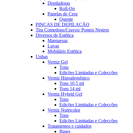
Depiladoras
Roll-On
Panelas de Cera
Quente
PINÇAS DE DEPILAÇÃO
Tira Comedons/Cravos/ Pontos Negros
Diversos de Estética
Marquesas
Luvas
Mobilário Estética
Unhas
Verniz Gel
Tons
Edições Limitadas e Colecções
Verniz Hipoalergénico
Tons 10,5 ml
Tons 14 ml
Verniz Hybrid Gel
Tons
Edições Limitadas e Colecções
Verniz Nutricolor
Tons
Edições Limitadas e Colecções
Tratamentos e cuidados
Bases