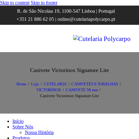
Skip to content
Skip to footer
R. de São Nicolau 19, 1100-547 Lisboa | Portugal
+351 21 886 62 05 | online@cutelariapolycarpo.pt
Canivete Victorinox Signature Lite
Home
Loja
CUTELARIA
CANIVETES E NAVALHAS
VICTORINOX
CANIVETE 58 mm
Canivete Victorinox Signature Lite
Início
Sobre Nós
Nossa História
Produtos