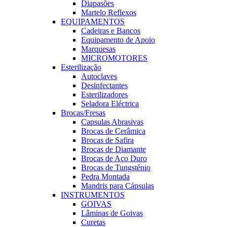
Diapasões
Martelo Reflexos
EQUIPAMENTOS
Cadeiras e Bancos
Equipamento de Apoio
Marquesas
MICROMOTORES
Esterilização
Autoclaves
Desinfectantes
Esterilizadores
Seladora Eléctrica
Brocas/Fresas
Capsulas Abrasivas
Brocas de Cerâmica
Brocas de Safira
Brocas de Diamante
Brocas de Aço Duro
Brocas de Tungsténio
Pedra Montada
Mandris para Cápsulas
INSTRUMENTOS
GOIVAS
Lâminas de Goivas
Curetas