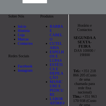
Sobre Nós
Produtos
Horário e
Início
BARBA
Contactos
História
E
Loja
CABEL
SEGUNDA A
Marcas
O
SEXTA-
Contactos
CUTEL
FEIRA
ARIA
DAS 10H00 /
ESPELH
19H00
Redes Sociais
OS E
LUPAS
ESTÉTI
Facebook
CA E
Instagram
Tel.:
+351 218
DEPILA
866 205 (Custo
ÇÃO
de uma
MANIC
chamada para
URE E
rede fixa
PEDICU
nacional)
RE
Tlm.:
+351 963
LABOR
170 938 (Custo
ATÓRIO/
de uma