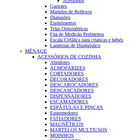
Acessórios
Garrotes
Martelos de Reflexos
Diapasões
Espirómetros
Telas Optométricas
Fita de Medição Perímetros
Escala Cefálica para crianças e bébés
Lanternas de Diagnóstico
MÉNAGE
ACESSÓRIOS DE COZINHA
Abridores
ALMOFARIZES
CORTADORES
DECORADORES
DESCAROÇADORES
DESCASCADORES
DISPENSADORES
ESCAMADORES
ESPÁTULAS E PINÇAS
Espremedores
FATIADORES
MAGNÉTICOS
MARTELOS MULTIUSOS
MOINHOS