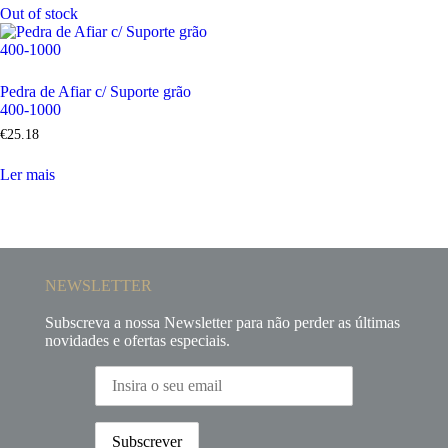
Out of stock
Pedra de Afiar c/ Suporte grão
400-1000
€
25
.
18
Ler mais
NEWSLETTER
Subscreva a nossa Newsletter para não perder as últimas
novidades e ofertas especiais.