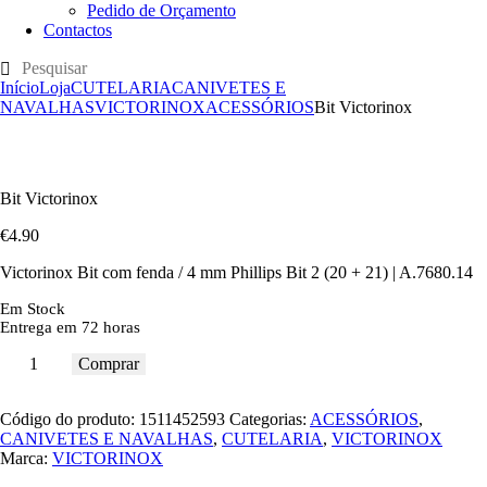
Pedido de Orçamento
Contactos
Início
Loja
CUTELARIA
CANIVETES E
NAVALHAS
VICTORINOX
ACESSÓRIOS
Bit Victorinox
Bit Victorinox
€
4
.
90
Victorinox Bit com fenda / 4 mm Phillips Bit 2 (20 + 21) | A.7680.14
Em Stock
Entrega em 72 horas
Comprar
Código do produto:
1511452593
Categorias:
ACESSÓRIOS
,
CANIVETES E NAVALHAS
,
CUTELARIA
,
VICTORINOX
Marca:
VICTORINOX