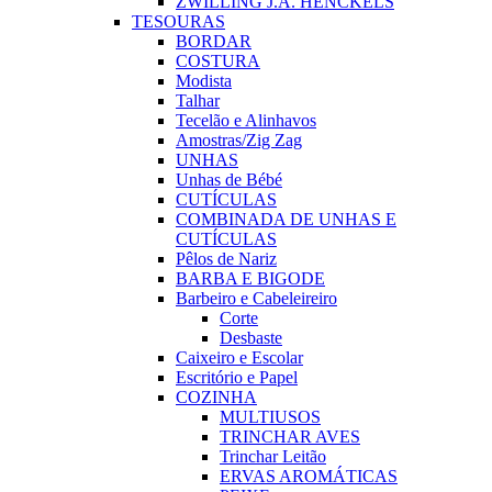
ZWILLING J.A. HENCKELS
TESOURAS
BORDAR
COSTURA
Modista
Talhar
Tecelão e Alinhavos
Amostras/Zig Zag
UNHAS
Unhas de Bébé
CUTÍCULAS
COMBINADA DE UNHAS E
CUTÍCULAS
Pêlos de Nariz
BARBA E BIGODE
Barbeiro e Cabeleireiro
Corte
Desbaste
Caixeiro e Escolar
Escritório e Papel
COZINHA
MULTIUSOS
TRINCHAR AVES
Trinchar Leitão
ERVAS AROMÁTICAS