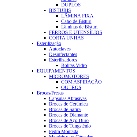
DUPLOS
BISTURIS
LÂMINA FIXA
Cabo de Bisturi
Lâminas de Bisturi
FERROS E UTENSÍLIOS
CORTA UNHAS
Esterilização
Autoclaves
Desinfectantes
Esterilizadores
Bolitas Vidro
EQUIPAMENTOS
MICROMOTORES
COM ASPIRAÇÃO
OUTROS
Brocas/Fresas
Capsulas Abrasivas
Brocas de Cerâmica
Brocas de Safira
Brocas de Diamante
Brocas de Aço Duro
Brocas de Tungsténio
Pedra Montada
Mandris para Cápsulas