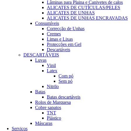
Lâminas para Plaina e Canivetes de calos
ALICATES DE CUTÍCULAS/PELES
ALICATES DE UNHAS
ALICATES DE UNHAS ENCRAVADAS
Consumíveis
Correcção de Unhas
Cremes
Limas e Lixas
Protecções em Gel
Descartáveis
DESCARTÁVEIS
Luvas
Vinil
Latex
Com pó
Sem pó
Nitrilo
Batas
Batas descartáveis
Rolos de Marquesa
Cobre sapatos
TNT
Plástico
Máscaras
Serviços