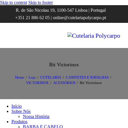
Skip to content
Skip to footer
R. de São Nicolau 19, 1100-547 Lisboa | Portugal
+351 21 886 62 05 | online@cutelariapolycarpo.pt
Bit Victorinox
Home
Loja
CUTELARIA
CANIVETES E NAVALHAS
VICTORINOX
ACESSÓRIOS
Bit Victorinox
Início
Sobre Nós
Nossa História
Produtos
BARBA E CABELO