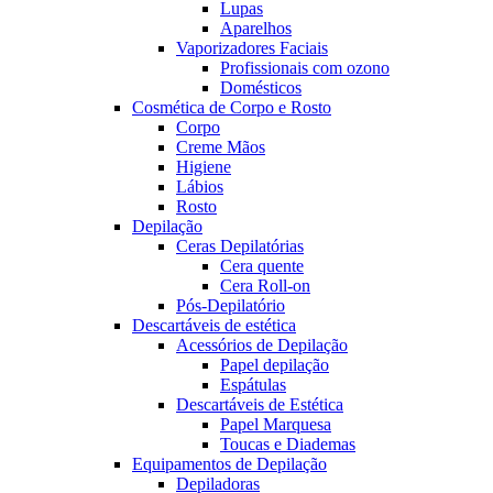
Lupas
Aparelhos
Vaporizadores Faciais
Profissionais com ozono
Domésticos
Cosmética de Corpo e Rosto
Corpo
Creme Mãos
Higiene
Lábios
Rosto
Depilação
Ceras Depilatórias
Cera quente
Cera Roll-on
Pós-Depilatório
Descartáveis de estética
Acessórios de Depilação
Papel depilação
Espátulas
Descartáveis de Estética
Papel Marquesa
Toucas e Diademas
Equipamentos de Depilação
Depiladoras