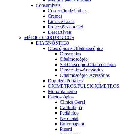
Consumíveis
Correcção de Unhas
Cremes
Limas e Lixas
Protecções em Gel
Descartáveis
MÉDICO-CIRURGICOS
DIAGNÓSTICO
Otoscópios e Oftalmoscópios
Otoscópios
Oftalmoscópio
Set Otoscópio-Oftalmoscópio
Otoscópios-Acessórios
Oftalmoscópio-Acessórios
Dopplers Portáteis
OXÍMETROS/PULSIOXÍMETROS
Monofilamento
Estetoscópios
Clinica Geral
Cardiologia
Pediátrico
Neo-natal
Enfermagem
Pinard