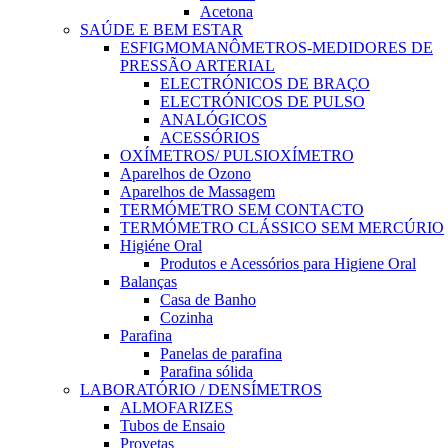
Acetona
SAÚDE E BEM ESTAR
ESFIGMOMANÔMETROS-MEDIDORES DE
PRESSÃO ARTERIAL
ELECTRÓNICOS DE BRAÇO
ELECTRÓNICOS DE PULSO
ANALÓGICOS
ACESSÓRIOS
OXÍMETROS/ PULSIOXÍMETRO
Aparelhos de Ozono
Aparelhos de Massagem
TERMÓMETRO SEM CONTACTO
TERMÓMETRO CLÁSSICO SEM MERCÚRIO
Higiéne Oral
Produtos e Acessórios para Higiene Oral
Balanças
Casa de Banho
Cozinha
Parafina
Panelas de parafina
Parafina sólida
LABORATÓRIO / DENSÍMETROS
ALMOFARIZES
Tubos de Ensaio
Provetas