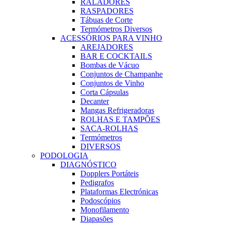
RALADORES
RASPADORES
Tábuas de Corte
Termómetros Diversos
ACESSÓRIOS PARA VINHO
AREJADORES
BAR E COCKTAILS
Bombas de Vácuo
Conjuntos de Champanhe
Conjuntos de Vinho
Corta Cápsulas
Decanter
Mangas Refrigeradoras
ROLHAS E TAMPÕES
SACA-ROLHAS
Termómetros
DIVERSOS
PODOLOGIA
DIAGNÓSTICO
Dopplers Portáteis
Pedigrafos
Plataformas Electrónicas
Podoscópios
Monofilamento
Diapasões