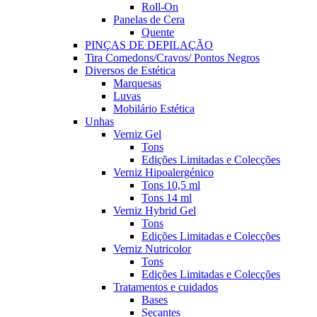
Roll-On
Panelas de Cera
Quente
PINÇAS DE DEPILAÇÃO
Tira Comedons/Cravos/ Pontos Negros
Diversos de Estética
Marquesas
Luvas
Mobilário Estética
Unhas
Verniz Gel
Tons
Edições Limitadas e Colecções
Verniz Hipoalergénico
Tons 10,5 ml
Tons 14 ml
Verniz Hybrid Gel
Tons
Edições Limitadas e Colecções
Verniz Nutricolor
Tons
Edições Limitadas e Colecções
Tratamentos e cuidados
Bases
Secantes