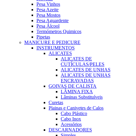
Pesa Vinhos
Pesa Azeite
Pesa Mostos
Pesa Aguardente
Pesa Álcool
Termómetros Quimicos
Pipetas
MANICURE E PEDICURE
INSTRUMENTOS
ALICATES
ALICATES DE
CUTÍCULAS/PELES
ALICATES DE UNHAS
ALICATES DE UNHAS
ENCRAVADAS
GOIVAS DE CALISTA
LÂMINA FIXA
Lâminas Substituíveis
Curetas
Plainas e Canivetes de Calos
Cabo Plástico
Cabo Inox
Acessórios
DESCARNADORES
Simples