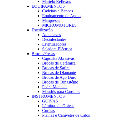
Martelo Reflexos
EQUIPAMENTOS
Cadeiras e Bancos
Equipamento de Apoio
Marquesas
MICROMOTORES
Esterilização
Autoclaves
Desinfectantes
Esterilizadores
Seladora Eléctrica
Brocas/Fresas
Capsulas Abrasivas
Brocas de Cerâmica
Brocas de Safira
Brocas de Diamante
Brocas de Aço Duro
Brocas de Tungsténio
Pedra Montada
Mandris para Cápsulas
INSTRUMENTOS
GOIVAS
Lâminas de Goivas
Curetas
Plainas e Canivetes de Calos