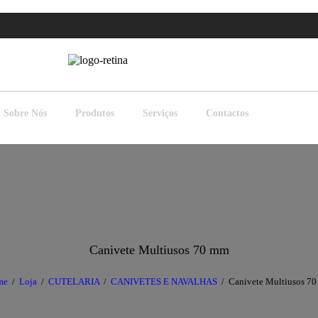
Sobre Nós
Produtos
Serviços
Contactos
Canivete Multiusos 70 mm
me
Loja
CUTELARIA
CANIVETES E NAVALHAS
Canivete Multiusos 7