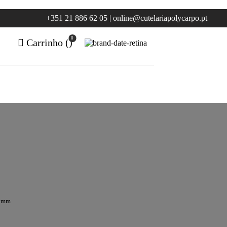
+351 21 886 62 05 | online@cutelariapolycarpo.pt
0
Carrinho (
)
0 mm