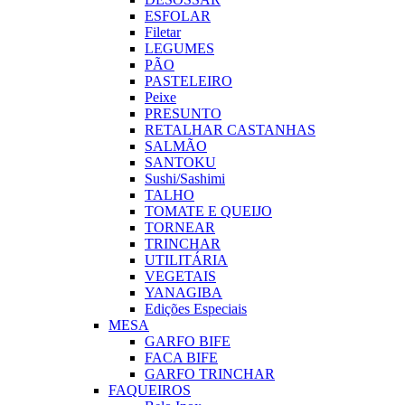
ESFOLAR
Filetar
LEGUMES
PÃO
PASTELEIRO
Peixe
PRESUNTO
RETALHAR CASTANHAS
SALMÃO
SANTOKU
Sushi/Sashimi
TALHO
TOMATE E QUEIJO
TORNEAR
TRINCHAR
UTILITÁRIA
VEGETAIS
YANAGIBA
Edições Especiais
MESA
GARFO BIFE
FACA BIFE
GARFO TRINCHAR
FAQUEIROS