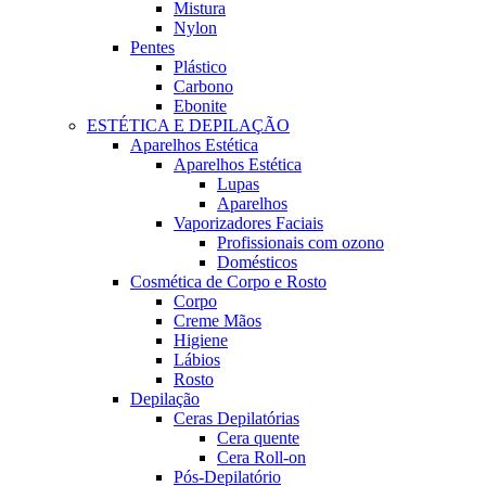
Mistura
Nylon
Pentes
Plástico
Carbono
Ebonite
ESTÉTICA E DEPILAÇÃO
Aparelhos Estética
Aparelhos Estética
Lupas
Aparelhos
Vaporizadores Faciais
Profissionais com ozono
Domésticos
Cosmética de Corpo e Rosto
Corpo
Creme Mãos
Higiene
Lábios
Rosto
Depilação
Ceras Depilatórias
Cera quente
Cera Roll-on
Pós-Depilatório