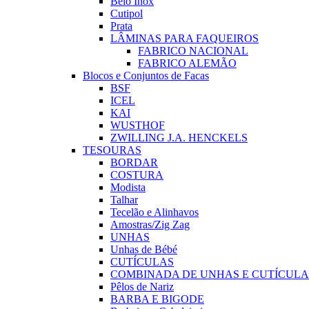
Belo Inox
Cutipol
Prata
LÂMINAS PARA FAQUEIROS
FABRICO NACIONAL
FABRICO ALEMÃO
Blocos e Conjuntos de Facas
BSF
ICEL
KAI
WUSTHOF
ZWILLING J.A. HENCKELS
TESOURAS
BORDAR
COSTURA
Modista
Talhar
Tecelão e Alinhavos
Amostras/Zig Zag
UNHAS
Unhas de Bébé
CUTÍCULAS
COMBINADA DE UNHAS E CUTÍCULA
Pêlos de Nariz
BARBA E BIGODE