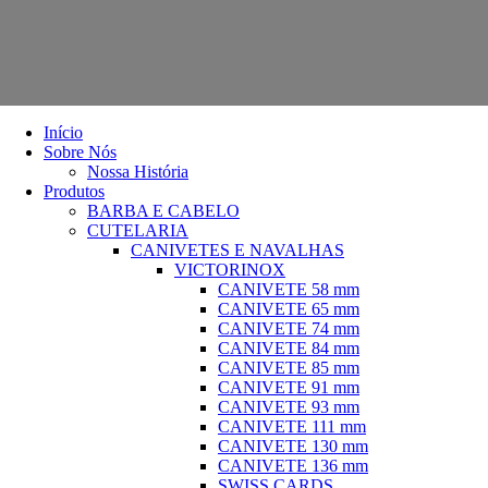
Início
Sobre Nós
Nossa História
Produtos
BARBA E CABELO
CUTELARIA
CANIVETES E NAVALHAS
VICTORINOX
CANIVETE 58 mm
CANIVETE 65 mm
CANIVETE 74 mm
CANIVETE 84 mm
CANIVETE 85 mm
CANIVETE 91 mm
CANIVETE 93 mm
CANIVETE 111 mm
CANIVETE 130 mm
CANIVETE 136 mm
SWISS CARDS