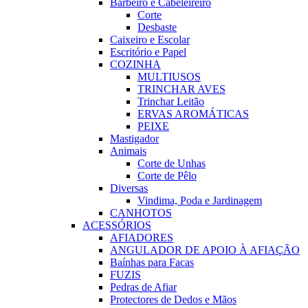
Barbeiro e Cabeleireiro
Corte
Desbaste
Caixeiro e Escolar
Escritório e Papel
COZINHA
MULTIUSOS
TRINCHAR AVES
Trinchar Leitão
ERVAS AROMÁTICAS
PEIXE
Mastigador
Animais
Corte de Unhas
Corte de Pêlo
Diversas
Vindima, Poda e Jardinagem
CANHOTOS
ACESSÓRIOS
AFIADORES
ANGULADOR DE APOIO À AFIAÇÃO
Baínhas para Facas
FUZIS
Pedras de Afiar
Protectores de Dedos e Mãos