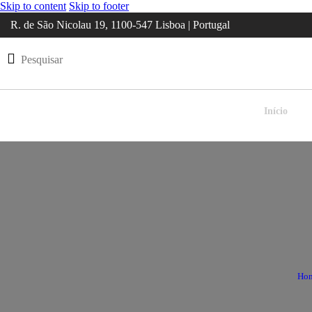
Skip to content
Skip to footer
R. de São Nicolau 19, 1100-547 Lisboa | Portugal
Início
Ho