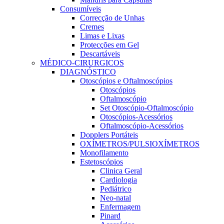
Consumíveis
Correcção de Unhas
Cremes
Limas e Lixas
Protecções em Gel
Descartáveis
MÉDICO-CIRURGICOS
DIAGNÓSTICO
Otoscópios e Oftalmoscópios
Otoscópios
Oftalmoscópio
Set Otoscópio-Oftalmoscópio
Otoscópios-Acessórios
Oftalmoscópio-Acessórios
Dopplers Portáteis
OXÍMETROS/PULSIOXÍMETROS
Monofilamento
Estetoscópios
Clinica Geral
Cardiologia
Pediátrico
Neo-natal
Enfermagem
Pinard