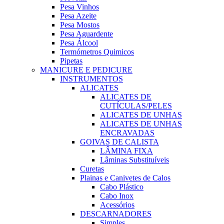
Pesa Vinhos
Pesa Azeite
Pesa Mostos
Pesa Aguardente
Pesa Álcool
Termómetros Quimicos
Pipetas
MANICURE E PEDICURE
INSTRUMENTOS
ALICATES
ALICATES DE
CUTÍCULAS/PELES
ALICATES DE UNHAS
ALICATES DE UNHAS
ENCRAVADAS
GOIVAS DE CALISTA
LÂMINA FIXA
Lâminas Substituíveis
Curetas
Plainas e Canivetes de Calos
Cabo Plástico
Cabo Inox
Acessórios
DESCARNADORES
Simples