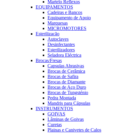
Martelo Reflexos
EQUIPAMENTOS
Cadeiras e Bancos
Equipamento de Apoio
Marquesas
MICROMOTORES
Esterilização
Autoclaves
Desinfectantes
Esterilizadores
Seladora Eléctrica
Brocas/Fresas
Capsulas Abrasivas
Brocas de Cerâmica
Brocas de Safira
Brocas de Diamante
Brocas de Aço Duro
Brocas de Tungsténio
Pedra Montada
Mandris para Cápsulas
INSTRUMENTOS
GOIVAS
Lâminas de Goivas
Curetas
Plainas e Canivetes de Calos