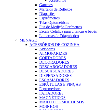
Acessórios
Garrotes
Martelos de Reflexos
Diapasões
Espirómetros
Telas Optométricas
Fita de Medição Perímetros
Escala Cefálica para crianças e bébés
Lanternas de Diagnóstico
MÉNAGE
ACESSÓRIOS DE COZINHA
Abridores
ALMOFARIZES
CORTADORES
DECORADORES
DESCAROÇADORES
DESCASCADORES
DISPENSADORES
ESCAMADORES
ESPÁTULAS E PINÇAS
Espremedores
FATIADORES
MAGNÉTICOS
MARTELOS MULTIUSOS
MOINHOS