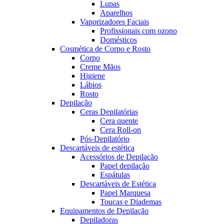
Lupas
Aparelhos
Vaporizadores Faciais
Profissionais com ozono
Domésticos
Cosmética de Corpo e Rosto
Corpo
Creme Mãos
Higiene
Lábios
Rosto
Depilação
Ceras Depilatórias
Cera quente
Cera Roll-on
Pós-Depilatório
Descartáveis de estética
Acessórios de Depilação
Papel depilação
Espátulas
Descartáveis de Estética
Papel Marquesa
Toucas e Diademas
Equipamentos de Depilação
Depiladoras