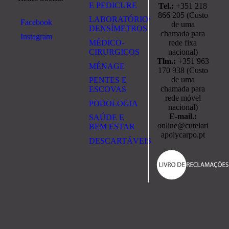
E PEDICURE
Tel.:
+351 218
866 205 (Custo
LABORATÓRIO/
Facebook
de uma
DENSÍMETROS
chamada para
Instagram
rede fixa
MÉDICO-
nacional)
CIRURGICOS
Tlm.:
+351 963
MÉNAGE
170 938 (Custo
de uma
PENTES E
chamada para
ESCOVAS
rede móvel
PODOLOGIA
nacional)
E-mail.:
SAÚDE E
online@cutelari
BEM ESTAR
apolycarpo.pt
DESCARTÁVEIS