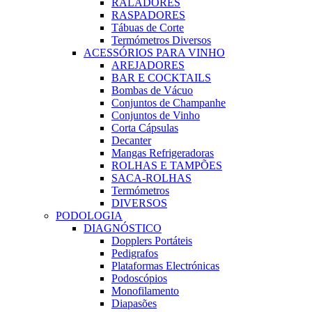
RALADORES
RASPADORES
Tábuas de Corte
Termómetros Diversos
ACESSÓRIOS PARA VINHO
AREJADORES
BAR E COCKTAILS
Bombas de Vácuo
Conjuntos de Champanhe
Conjuntos de Vinho
Corta Cápsulas
Decanter
Mangas Refrigeradoras
ROLHAS E TAMPÕES
SACA-ROLHAS
Termómetros
DIVERSOS
PODOLOGIA
DIAGNÓSTICO
Dopplers Portáteis
Pedigrafos
Plataformas Electrónicas
Podoscópios
Monofilamento
Diapasões