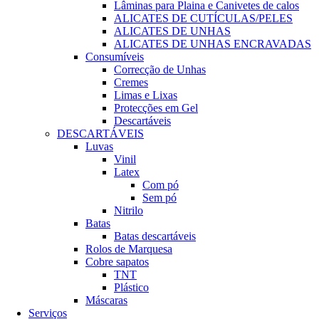
Lâminas para Plaina e Canivetes de calos
ALICATES DE CUTÍCULAS/PELES
ALICATES DE UNHAS
ALICATES DE UNHAS ENCRAVADAS
Consumíveis
Correcção de Unhas
Cremes
Limas e Lixas
Protecções em Gel
Descartáveis
DESCARTÁVEIS
Luvas
Vinil
Latex
Com pó
Sem pó
Nitrilo
Batas
Batas descartáveis
Rolos de Marquesa
Cobre sapatos
TNT
Plástico
Máscaras
Serviços