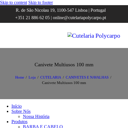
Skip to content
Skip to footer
R. de São Nicolau 19, 1100-547 Lisboa | Portugal
+351 21 886 62 05 | online@cutelariapolycarpo.pt
Canivete Multiusos 100 mm
Home
Loja
CUTELARIA
CANIVETES E NAVALHAS
Canivete Multiusos 100 mm
Início
Sobre Nós
Nossa História
Produtos
BARBA E CABELO