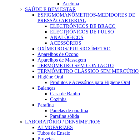
Acetona
SAÚDE E BEM ESTAR
ESFIGMOMANÔMETROS-MEDIDORES DE
PRESSÃO ARTERIAL
ELECTRÓNICOS DE BRAÇO
ELECTRÓNICOS DE PULSO
ANALÓGICOS
ACESSÓRIOS
OXÍMETROS/ PULSIOXÍMETRO
Aparelhos de Ozono
Aparelhos de Massagem
TERMÓMETRO SEM CONTACTO
TERMÓMETRO CLÁSSICO SEM MERCÚRIO
Higiéne Oral
Produtos e Acessórios para Higiene Oral
Balanças
Casa de Banho
Cozinha
Parafina
Panelas de parafina
Parafina sólida
LABORATÓRIO / DENSÍMETROS
ALMOFARIZES
Tubos de Ensaio
Provetas