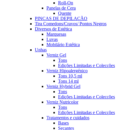
Roll-On
Panelas de Cera
Quente
PINÇAS DE DEPILAÇÃO
Tira Comedons/Cravos/ Pontos Negros
Diversos de Estética
Marquesas
Luvas
Mobilário Estética
Unhas
Verniz Gel
Tons
Edições Limitadas e Colecções
Verniz Hipoalergénico
Tons 10,5 ml
Tons 14 ml
Verniz Hybrid Gel
Tons
Edições Limitadas e Colecções
Verniz Nutricolor
Tons
Edições Limitadas e Colecções
Tratamentos e cuidados
Bases
Secantes