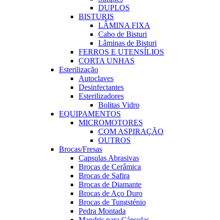
DUPLOS
BISTURIS
LÂMINA FIXA
Cabo de Bisturi
Lâminas de Bisturi
FERROS E UTENSÍLIOS
CORTA UNHAS
Esterilização
Autoclaves
Desinfectantes
Esterilizadores
Bolitas Vidro
EQUIPAMENTOS
MICROMOTORES
COM ASPIRAÇÃO
OUTROS
Brocas/Fresas
Capsulas Abrasivas
Brocas de Cerâmica
Brocas de Safira
Brocas de Diamante
Brocas de Aço Duro
Brocas de Tungsténio
Pedra Montada
Mandris para Cápsulas