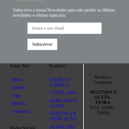
Subscreva a nossa Newsletter para não perder as últimas
novidades e ofertas especiais.
Sobre Nós
Produtos
Horário e
Início
BARBA E
Contactos
CABELO
História
SEGUNDA A
CUTELARIA
Loja
SEXTA-
ESPELHOS E
FEIRA
Marcas
LUPAS
DAS 10H00 /
Contactos
19H00
ESTÉTICA E
DEPILAÇÃO
MANICURE
Redes Sociais