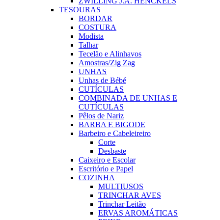
ZWILLING J.A. HENCKELS
TESOURAS
BORDAR
COSTURA
Modista
Talhar
Tecelão e Alinhavos
Amostras/Zig Zag
UNHAS
Unhas de Bébé
CUTÍCULAS
COMBINADA DE UNHAS E
CUTÍCULAS
Pêlos de Nariz
BARBA E BIGODE
Barbeiro e Cabeleireiro
Corte
Desbaste
Caixeiro e Escolar
Escritório e Papel
COZINHA
MULTIUSOS
TRINCHAR AVES
Trinchar Leitão
ERVAS AROMÁTICAS