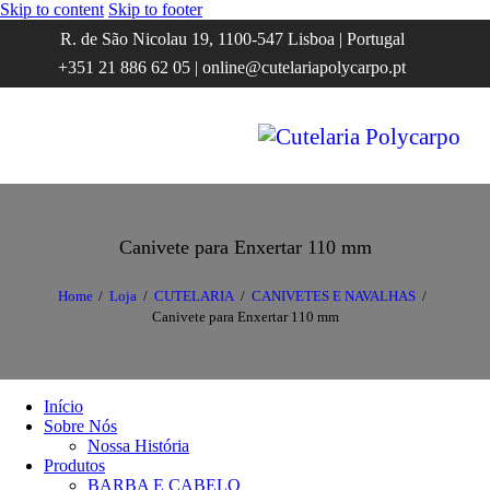
Skip to content
Skip to footer
R. de São Nicolau 19, 1100-547 Lisboa | Portugal
+351 21 886 62 05 | online@cutelariapolycarpo.pt
Canivete para Enxertar 110 mm
Home
Loja
CUTELARIA
CANIVETES E NAVALHAS
Canivete para Enxertar 110 mm
Início
Sobre Nós
Nossa História
Produtos
BARBA E CABELO