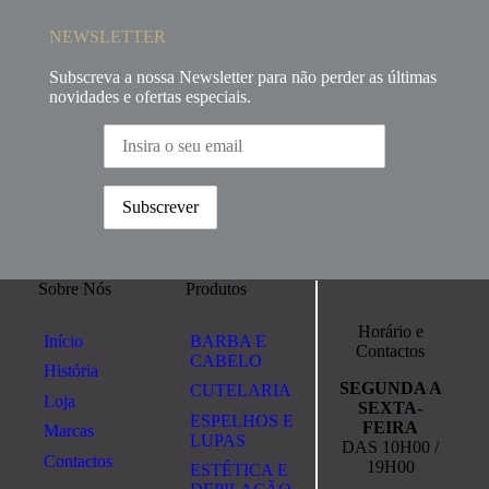
NEWSLETTER
Subscreva a nossa Newsletter para não perder as últimas
novidades e ofertas especiais.
Sobre Nós
Produtos
Horário e
Início
BARBA E
Contactos
CABELO
História
SEGUNDA A
CUTELARIA
Loja
SEXTA-
ESPELHOS E
FEIRA
Marcas
LUPAS
DAS 10H00 /
Contactos
19H00
ESTÉTICA E