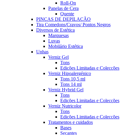
Roll-On
Panelas de Cera
Quente
PINÇAS DE DEPILAÇÃO
Tira Comedons/Cravos/ Pontos Negros
Diversos de Estética
Marquesas
Luvas
Mobilário Estética
Unhas
Verniz Gel
Tons
Edições Limitadas e Colecções
Verniz Hipoalergénico
Tons 10,5 ml
Tons 14 ml
Verniz Hybrid Gel
Tons
Edições Limitadas e Colecções
Verniz Nutricolor
Tons
Edições Limitadas e Colecções
Tratamentos e cuidados
Bases
Secantes