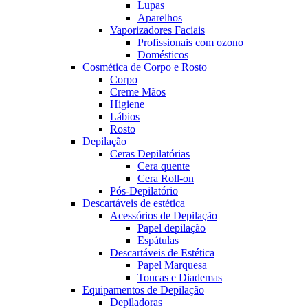
Lupas
Aparelhos
Vaporizadores Faciais
Profissionais com ozono
Domésticos
Cosmética de Corpo e Rosto
Corpo
Creme Mãos
Higiene
Lábios
Rosto
Depilação
Ceras Depilatórias
Cera quente
Cera Roll-on
Pós-Depilatório
Descartáveis de estética
Acessórios de Depilação
Papel depilação
Espátulas
Descartáveis de Estética
Papel Marquesa
Toucas e Diademas
Equipamentos de Depilação
Depiladoras