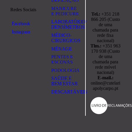
DEPILAÇÃO
MANICURE
Redes Sociais
E PEDICURE
Tel.:
+351 218
866 205 (Custo
LABORATÓRIO/
Facebook
de uma
DENSÍMETROS
chamada para
Instagram
rede fixa
MÉDICO-
nacional)
CIRURGICOS
Tlm.:
+351 963
MÉNAGE
170 938 (Custo
de uma
PENTES E
chamada para
ESCOVAS
rede móvel
PODOLOGIA
nacional)
E-mail.:
SAÚDE E
online@cutelari
BEM ESTAR
apolycarpo.pt
DESCARTÁVEIS