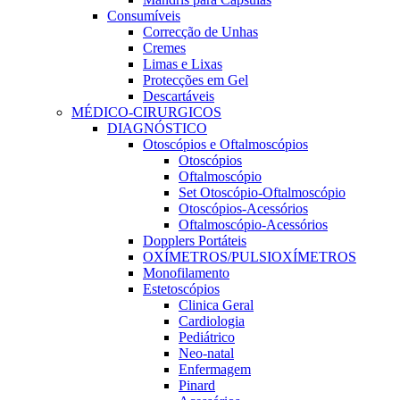
Consumíveis
Correcção de Unhas
Cremes
Limas e Lixas
Protecções em Gel
Descartáveis
MÉDICO-CIRURGICOS
DIAGNÓSTICO
Otoscópios e Oftalmoscópios
Otoscópios
Oftalmoscópio
Set Otoscópio-Oftalmoscópio
Otoscópios-Acessórios
Oftalmoscópio-Acessórios
Dopplers Portáteis
OXÍMETROS/PULSIOXÍMETROS
Monofilamento
Estetoscópios
Clinica Geral
Cardiologia
Pediátrico
Neo-natal
Enfermagem
Pinard