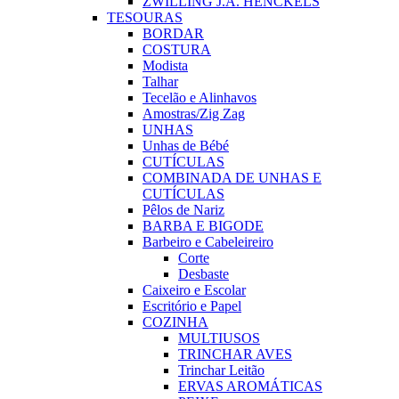
ZWILLING J.A. HENCKELS
TESOURAS
BORDAR
COSTURA
Modista
Talhar
Tecelão e Alinhavos
Amostras/Zig Zag
UNHAS
Unhas de Bébé
CUTÍCULAS
COMBINADA DE UNHAS E
CUTÍCULAS
Pêlos de Nariz
BARBA E BIGODE
Barbeiro e Cabeleireiro
Corte
Desbaste
Caixeiro e Escolar
Escritório e Papel
COZINHA
MULTIUSOS
TRINCHAR AVES
Trinchar Leitão
ERVAS AROMÁTICAS