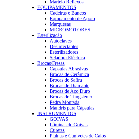
Martelo Reflexos
EQUIPAMENTOS
Cadeiras e Bancos
Equipamento de Apoio
Marquesas
MICROMOTORES
Esterilização
Autoclaves
Desinfectantes
Esterilizadores
Seladora Eléctrica
Brocas/Fresas
Capsulas Abrasivas
Brocas de Cerâmica
Brocas de Safira
Brocas de Diamante
Brocas de Aço Duro
Brocas de Tungsténio
Pedra Montada
Mandris para Cápsulas
INSTRUMENTOS
GOIVAS
Lâminas de Goivas
Curetas
Plainas e Canivetes de Calos