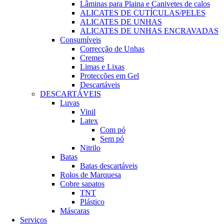
Lâminas para Plaina e Canivetes de calos
ALICATES DE CUTÍCULAS/PELES
ALICATES DE UNHAS
ALICATES DE UNHAS ENCRAVADAS
Consumíveis
Correcção de Unhas
Cremes
Limas e Lixas
Protecções em Gel
Descartáveis
DESCARTÁVEIS
Luvas
Vinil
Latex
Com pó
Sem pó
Nitrilo
Batas
Batas descartáveis
Rolos de Marquesa
Cobre sapatos
TNT
Plástico
Máscaras
Serviços