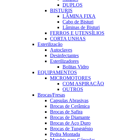
DUPLOS
BISTURIS
LÂMINA FIXA
Cabo de Bisturi
Lâminas de Bisturi
FERROS E UTENSÍLIOS
CORTA UNHAS
Esterilização
Autoclaves
Desinfectantes
Esterilizadores
Bolitas Vidro
EQUIPAMENTOS
MICROMOTORES
COM ASPIRAÇÃO
OUTROS
Brocas/Fresas
Capsulas Abrasivas
Brocas de Cerâmica
Brocas de Safira
Brocas de Diamante
Brocas de Aço Duro
Brocas de Tungsténio
Pedra Montada
Mandris para Cápsulas