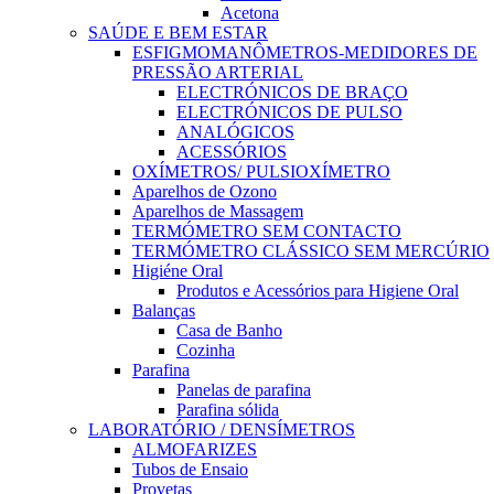
Acetona
SAÚDE E BEM ESTAR
ESFIGMOMANÔMETROS-MEDIDORES DE
PRESSÃO ARTERIAL
ELECTRÓNICOS DE BRAÇO
ELECTRÓNICOS DE PULSO
ANALÓGICOS
ACESSÓRIOS
OXÍMETROS/ PULSIOXÍMETRO
Aparelhos de Ozono
Aparelhos de Massagem
TERMÓMETRO SEM CONTACTO
TERMÓMETRO CLÁSSICO SEM MERCÚRIO
Higiéne Oral
Produtos e Acessórios para Higiene Oral
Balanças
Casa de Banho
Cozinha
Parafina
Panelas de parafina
Parafina sólida
LABORATÓRIO / DENSÍMETROS
ALMOFARIZES
Tubos de Ensaio
Provetas