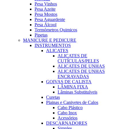
Pesa Vinhos
Pesa Azeite
Pesa Mostos
Pesa Aguardente
Pesa Álcool
Termómetros Quimicos
Pipetas
MANICURE E PEDICURE
INSTRUMENTOS
ALICATES
ALICATES DE
CUTÍCULAS/PELES
ALICATES DE UNHAS
ALICATES DE UNHAS
ENCRAVADAS
GOIVAS DE CALISTA
LÂMINA FIXA
Lâminas Substituíveis
Curetas
Plainas e Canivetes de Calos
Cabo Plástico
Cabo Inox
Acessórios
DESCARNADORES
Simples