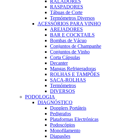
RALADORES
RASPADORES
Tábuas de Corte
Termómetros Diversos
ACESSÓRIOS PARA VINHO
AREJADORES
BAR E COCKTAILS
Bombas de Vácuo
Conjuntos de Champanhe
Conjuntos de Vinho
Corta Cápsulas
Decanter
Mangas Refrigeradoras
ROLHAS E TAMPÕES
SACA-ROLHAS
Termómetros
DIVERSOS
PODOLOGIA
DIAGNÓSTICO
Dopplers Portáteis
Pedigrafos
Plataformas Electrónicas
Podoscópios
Monofilamento
Diapasões