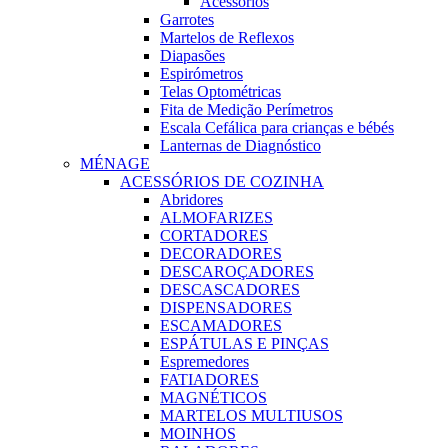
Acessórios
Garrotes
Martelos de Reflexos
Diapasões
Espirómetros
Telas Optométricas
Fita de Medição Perímetros
Escala Cefálica para crianças e bébés
Lanternas de Diagnóstico
MÉNAGE
ACESSÓRIOS DE COZINHA
Abridores
ALMOFARIZES
CORTADORES
DECORADORES
DESCAROÇADORES
DESCASCADORES
DISPENSADORES
ESCAMADORES
ESPÁTULAS E PINÇAS
Espremedores
FATIADORES
MAGNÉTICOS
MARTELOS MULTIUSOS
MOINHOS