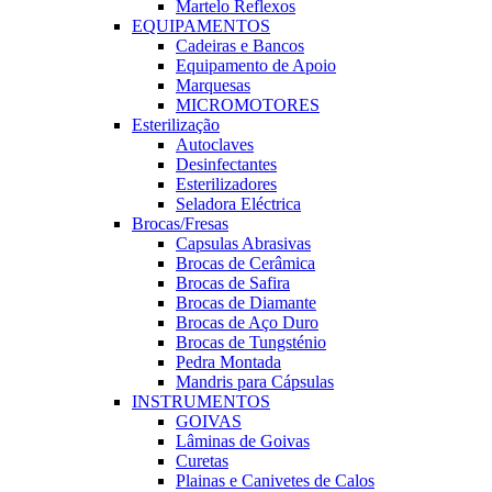
Martelo Reflexos
EQUIPAMENTOS
Cadeiras e Bancos
Equipamento de Apoio
Marquesas
MICROMOTORES
Esterilização
Autoclaves
Desinfectantes
Esterilizadores
Seladora Eléctrica
Brocas/Fresas
Capsulas Abrasivas
Brocas de Cerâmica
Brocas de Safira
Brocas de Diamante
Brocas de Aço Duro
Brocas de Tungsténio
Pedra Montada
Mandris para Cápsulas
INSTRUMENTOS
GOIVAS
Lâminas de Goivas
Curetas
Plainas e Canivetes de Calos