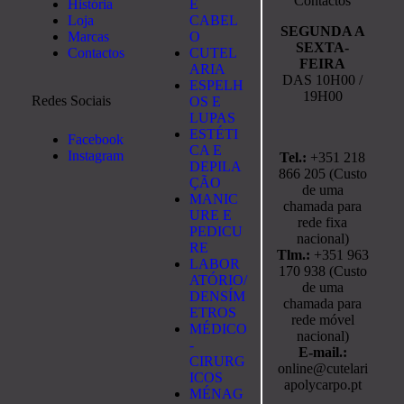
Contactos
História
E
Loja
CABEL
SEGUNDA A
Marcas
O
SEXTA-
Contactos
CUTEL
FEIRA
ARIA
DAS 10H00 /
ESPELH
19H00
Redes Sociais
OS E
LUPAS
ESTÉTI
Facebook
CA E
Instagram
Tel.:
+351 218
DEPILA
866 205 (Custo
ÇÃO
de uma
MANIC
chamada para
URE E
rede fixa
PEDICU
nacional)
RE
Tlm.:
+351 963
LABOR
170 938 (Custo
ATÓRIO/
de uma
DENSÍM
chamada para
ETROS
rede móvel
MÉDICO
nacional)
-
E-mail.:
CIRURG
online@cutelari
ICOS
apolycarpo.pt
MÉNAG