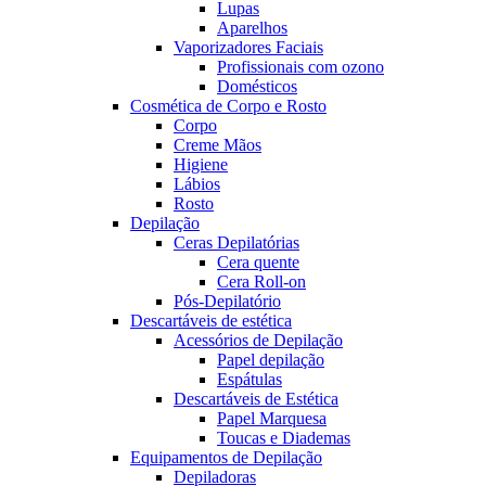
Lupas
Aparelhos
Vaporizadores Faciais
Profissionais com ozono
Domésticos
Cosmética de Corpo e Rosto
Corpo
Creme Mãos
Higiene
Lábios
Rosto
Depilação
Ceras Depilatórias
Cera quente
Cera Roll-on
Pós-Depilatório
Descartáveis de estética
Acessórios de Depilação
Papel depilação
Espátulas
Descartáveis de Estética
Papel Marquesa
Toucas e Diademas
Equipamentos de Depilação
Depiladoras