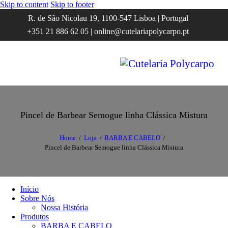
Skip to content
Skip to footer
R. de São Nicolau 19, 1100-547 Lisboa | Portugal
+351 21 886 62 05 | online@cutelariapolycarpo.pt
Pincel de Barbear Semogue linha Clássica Mistura
Home
Loja
BARBA E CABELO
Pincel de Barbear Semogue linha Clássica Mistura
Início
Sobre Nós
Nossa História
Produtos
BARBA E CABELO