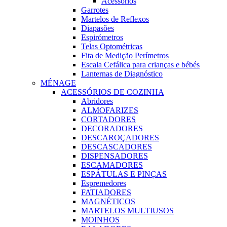
Acessórios
Garrotes
Martelos de Reflexos
Diapasões
Espirómetros
Telas Optométricas
Fita de Medição Perímetros
Escala Cefálica para crianças e bébés
Lanternas de Diagnóstico
MÉNAGE
ACESSÓRIOS DE COZINHA
Abridores
ALMOFARIZES
CORTADORES
DECORADORES
DESCAROÇADORES
DESCASCADORES
DISPENSADORES
ESCAMADORES
ESPÁTULAS E PINÇAS
Espremedores
FATIADORES
MAGNÉTICOS
MARTELOS MULTIUSOS
MOINHOS