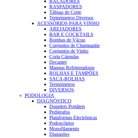
RALADORES
RASPADORES
Tábuas de Corte
Termómetros Diversos
ACESSÓRIOS PARA VINHO
AREJADORES
BAR E COCKTAILS
Bombas de Vácuo
Conjuntos de Champanhe
Conjuntos de Vinho
Corta Cápsulas
Decanter
Mangas Refrigeradoras
ROLHAS E TAMPÕES
SACA-ROLHAS
Termómetros
DIVERSOS
PODOLOGIA
DIAGNÓSTICO
Dopplers Portáteis
Pedigrafos
Plataformas Electrónicas
Podoscópios
Monofilamento
Diapasões