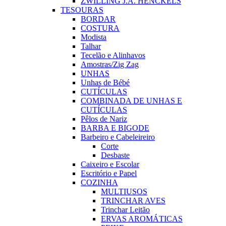
ZWILLING J.A. HENCKELS
TESOURAS
BORDAR
COSTURA
Modista
Talhar
Tecelão e Alinhavos
Amostras/Zig Zag
UNHAS
Unhas de Bébé
CUTÍCULAS
COMBINADA DE UNHAS E
CUTÍCULAS
Pêlos de Nariz
BARBA E BIGODE
Barbeiro e Cabeleireiro
Corte
Desbaste
Caixeiro e Escolar
Escritório e Papel
COZINHA
MULTIUSOS
TRINCHAR AVES
Trinchar Leitão
ERVAS AROMÁTICAS