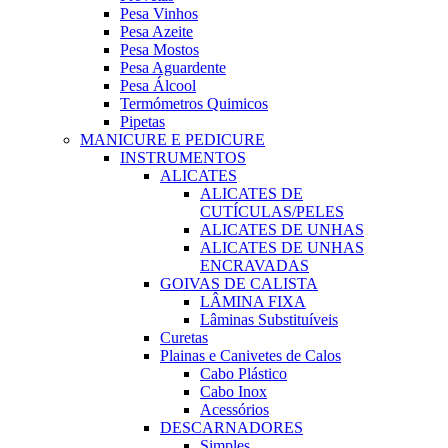
Pesa Vinhos
Pesa Azeite
Pesa Mostos
Pesa Aguardente
Pesa Álcool
Termómetros Quimicos
Pipetas
MANICURE E PEDICURE
INSTRUMENTOS
ALICATES
ALICATES DE
CUTÍCULAS/PELES
ALICATES DE UNHAS
ALICATES DE UNHAS
ENCRAVADAS
GOIVAS DE CALISTA
LÂMINA FIXA
Lâminas Substituíveis
Curetas
Plainas e Canivetes de Calos
Cabo Plástico
Cabo Inox
Acessórios
DESCARNADORES
Simples