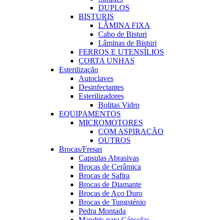
DUPLOS
BISTURIS
LÂMINA FIXA
Cabo de Bisturi
Lâminas de Bisturi
FERROS E UTENSÍLIOS
CORTA UNHAS
Esterilização
Autoclaves
Desinfectantes
Esterilizadores
Bolitas Vidro
EQUIPAMENTOS
MICROMOTORES
COM ASPIRAÇÃO
OUTROS
Brocas/Fresas
Capsulas Abrasivas
Brocas de Cerâmica
Brocas de Safira
Brocas de Diamante
Brocas de Aço Duro
Brocas de Tungsténio
Pedra Montada
Mandris para Cápsulas