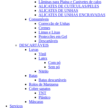
Lâminas para Plaina e Canivetes de calos
ALICATES DE CUTÍCULAS/PELES
ALICATES DE UNHAS
ALICATES DE UNHAS ENCRAVADAS
Consumíveis
Correcção de Unhas
Cremes
Limas e Lixas
Protecções em Gel
Descartáveis
DESCARTÁVEIS
Luvas
Vinil
Latex
Com pó
Sem pó
Nitrilo
Batas
Batas descartáveis
Rolos de Marquesa
Cobre sapatos
TNT
Plástico
Máscaras
Serviços