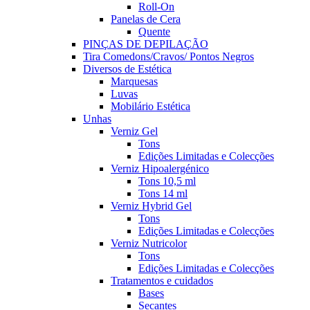
Roll-On
Panelas de Cera
Quente
PINÇAS DE DEPILAÇÃO
Tira Comedons/Cravos/ Pontos Negros
Diversos de Estética
Marquesas
Luvas
Mobilário Estética
Unhas
Verniz Gel
Tons
Edições Limitadas e Colecções
Verniz Hipoalergénico
Tons 10,5 ml
Tons 14 ml
Verniz Hybrid Gel
Tons
Edições Limitadas e Colecções
Verniz Nutricolor
Tons
Edições Limitadas e Colecções
Tratamentos e cuidados
Bases
Secantes