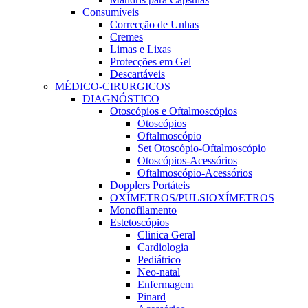
Consumíveis
Correcção de Unhas
Cremes
Limas e Lixas
Protecções em Gel
Descartáveis
MÉDICO-CIRURGICOS
DIAGNÓSTICO
Otoscópios e Oftalmoscópios
Otoscópios
Oftalmoscópio
Set Otoscópio-Oftalmoscópio
Otoscópios-Acessórios
Oftalmoscópio-Acessórios
Dopplers Portáteis
OXÍMETROS/PULSIOXÍMETROS
Monofilamento
Estetoscópios
Clinica Geral
Cardiologia
Pediátrico
Neo-natal
Enfermagem
Pinard