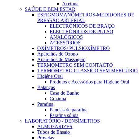
Acetona
SAÚDE E BEM ESTAR
ESFIGMOMANÔMETROS-MEDIDORES DE
PRESSÃO ARTERIAL
ELECTRÓNICOS DE BRAÇO
ELECTRÓNICOS DE PULSO
ANALÓGICOS
ACESSÓRIOS
OXÍMETROS/ PULSIOXÍMETRO
Aparelhos de Ozono
Aparelhos de Massagem
TERMÓMETRO SEM CONTACTO
TERMÓMETRO CLÁSSICO SEM MERCÚRIO
Higiéne Oral
Produtos e Acessórios para Higiene Oral
Balanças
Casa de Banho
Cozinha
Parafina
Panelas de parafina
Parafina sólida
LABORATÓRIO / DENSÍMETROS
ALMOFARIZES
Tubos de Ensaio
Provetas