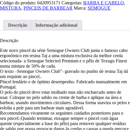
Código do produto:
0420953171
Categorias:
BARBA E CABELO
,
MISTURA
,
PINCEIS DE BARBEAR
Marca:
SEMOGUE
Descrição
Informação adicional
Descrição
Este novo pincel da série Semogue Owners Club junta o famoso cabo
ergonómico em resina Taj a uma mistura exclusiva da melhor cerda
selecionada- a Semogue Selected Premium e o pêlo de Texugo Finest
numa mistura de 50% de cada.
O texto –Semogue Owners Club”- gravado no punho de resina Taj dá
um requinte ao pincel..
Pincel lendário e de óptimo desempenho. Fabricado manualmente em
Portugal.
O pelo do pincel deve estar molhado mas não encharcado antes de
usar. Coloque no pelo sabão ou creme de barba e aplique na área a
barbear, usando movimentos circulares. Dessa forma suaviza os pelos e
esfolia a pele para um barbear mais agradável.
Recomendamos vivamente os seguintes cuidados posteriores para o
seu pincel:-Quando terminar, enxague sempre o pincel com água
quente (especialmente a base do pêlo) para remover qualquer resíduo
de sabão que possa provocar danos às cerdas e causar a queda precoce