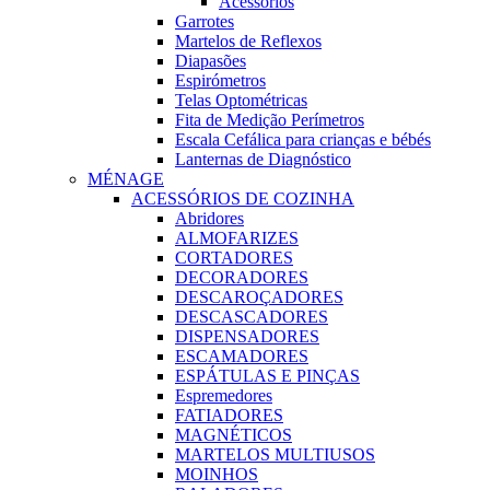
Acessórios
Garrotes
Martelos de Reflexos
Diapasões
Espirómetros
Telas Optométricas
Fita de Medição Perímetros
Escala Cefálica para crianças e bébés
Lanternas de Diagnóstico
MÉNAGE
ACESSÓRIOS DE COZINHA
Abridores
ALMOFARIZES
CORTADORES
DECORADORES
DESCAROÇADORES
DESCASCADORES
DISPENSADORES
ESCAMADORES
ESPÁTULAS E PINÇAS
Espremedores
FATIADORES
MAGNÉTICOS
MARTELOS MULTIUSOS
MOINHOS