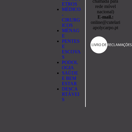
chamada para
ETROS
rede móvel
MÉDICO
nacional)
-
E-mail.:
CIRURG
online@cutelari
ICOS
apolycarpo.pt
MÉNAG
E
PENTES
E
ESCOVA
S
PODOL
OGIA
SAÚDE
E BEM
ESTAR
DESCA
RTÁVEI
S