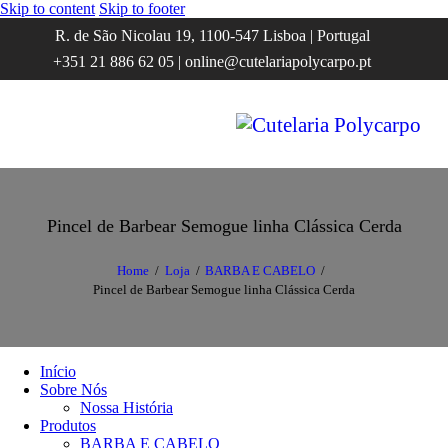
Skip to content
Skip to footer
R. de São Nicolau 19, 1100-547 Lisboa | Portugal
+351 21 886 62 05 | online@cutelariapolycarpo.pt
Pincel de Barbear Semogue linha Clássica Cerda
Home
Loja
BARBA E CABELO
Pincel de Barbear Semogue linha Clássica Cerda
Início
Sobre Nós
Nossa História
Produtos
BARBA E CABELO