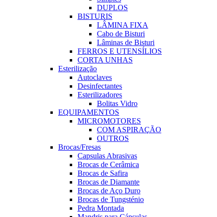
DUPLOS
BISTURIS
LÂMINA FIXA
Cabo de Bisturi
Lâminas de Bisturi
FERROS E UTENSÍLIOS
CORTA UNHAS
Esterilização
Autoclaves
Desinfectantes
Esterilizadores
Bolitas Vidro
EQUIPAMENTOS
MICROMOTORES
COM ASPIRAÇÃO
OUTROS
Brocas/Fresas
Capsulas Abrasivas
Brocas de Cerâmica
Brocas de Safira
Brocas de Diamante
Brocas de Aço Duro
Brocas de Tungsténio
Pedra Montada
Mandris para Cápsulas