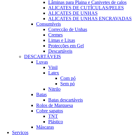
Lâminas para Plaina e Canivetes de calos
ALICATES DE CUTÍCULAS/PELES
ALICATES DE UNHAS
ALICATES DE UNHAS ENCRAVADAS
Consumíveis
Correcção de Unhas
Cremes
Limas e Lixas
Protecções em Gel
Descartáveis
DESCARTÁVEIS
Luvas
Vinil
Latex
Com pó
Sem pó
Nitrilo
Batas
Batas descartáveis
Rolos de Marquesa
Cobre sapatos
TNT
Plástico
Máscaras
Serviços