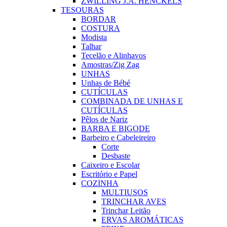
ZWILLING J.A. HENCKELS
TESOURAS
BORDAR
COSTURA
Modista
Talhar
Tecelão e Alinhavos
Amostras/Zig Zag
UNHAS
Unhas de Bébé
CUTÍCULAS
COMBINADA DE UNHAS E
CUTÍCULAS
Pêlos de Nariz
BARBA E BIGODE
Barbeiro e Cabeleireiro
Corte
Desbaste
Caixeiro e Escolar
Escritório e Papel
COZINHA
MULTIUSOS
TRINCHAR AVES
Trinchar Leitão
ERVAS AROMÁTICAS