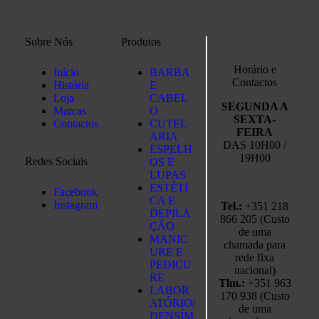
Sobre Nós
Produtos
Horário e
Início
BARBA
Contactos
História
E
Loja
CABEL
SEGUNDA A
Marcas
O
SEXTA-
Contactos
CUTEL
FEIRA
ARIA
DAS 10H00 /
ESPELH
19H00
Redes Sociais
OS E
LUPAS
ESTÉTI
Facebook
CA E
Instagram
Tel.:
+351 218
DEPILA
866 205 (Custo
ÇÃO
de uma
MANIC
chamada para
URE E
rede fixa
PEDICU
nacional)
RE
Tlm.:
+351 963
LABOR
170 938 (Custo
ATÓRIO/
de uma
DENSÍM