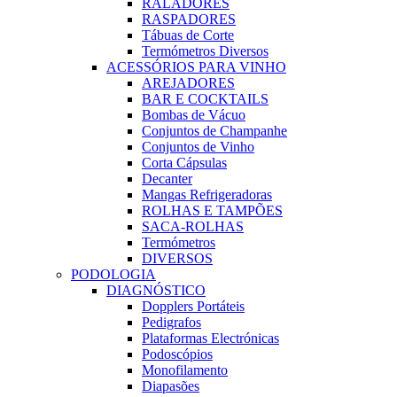
RALADORES
RASPADORES
Tábuas de Corte
Termómetros Diversos
ACESSÓRIOS PARA VINHO
AREJADORES
BAR E COCKTAILS
Bombas de Vácuo
Conjuntos de Champanhe
Conjuntos de Vinho
Corta Cápsulas
Decanter
Mangas Refrigeradoras
ROLHAS E TAMPÕES
SACA-ROLHAS
Termómetros
DIVERSOS
PODOLOGIA
DIAGNÓSTICO
Dopplers Portáteis
Pedigrafos
Plataformas Electrónicas
Podoscópios
Monofilamento
Diapasões