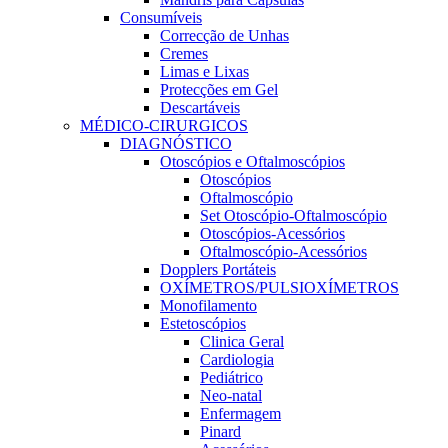
Consumíveis
Correcção de Unhas
Cremes
Limas e Lixas
Protecções em Gel
Descartáveis
MÉDICO-CIRURGICOS
DIAGNÓSTICO
Otoscópios e Oftalmoscópios
Otoscópios
Oftalmoscópio
Set Otoscópio-Oftalmoscópio
Otoscópios-Acessórios
Oftalmoscópio-Acessórios
Dopplers Portáteis
OXÍMETROS/PULSIOXÍMETROS
Monofilamento
Estetoscópios
Clinica Geral
Cardiologia
Pediátrico
Neo-natal
Enfermagem
Pinard