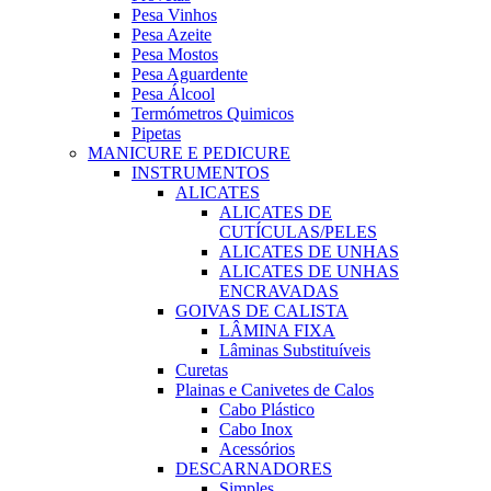
Pesa Vinhos
Pesa Azeite
Pesa Mostos
Pesa Aguardente
Pesa Álcool
Termómetros Quimicos
Pipetas
MANICURE E PEDICURE
INSTRUMENTOS
ALICATES
ALICATES DE
CUTÍCULAS/PELES
ALICATES DE UNHAS
ALICATES DE UNHAS
ENCRAVADAS
GOIVAS DE CALISTA
LÂMINA FIXA
Lâminas Substituíveis
Curetas
Plainas e Canivetes de Calos
Cabo Plástico
Cabo Inox
Acessórios
DESCARNADORES
Simples