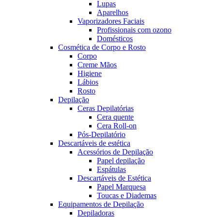
Lupas
Aparelhos
Vaporizadores Faciais
Profissionais com ozono
Domésticos
Cosmética de Corpo e Rosto
Corpo
Creme Mãos
Higiene
Lábios
Rosto
Depilação
Ceras Depilatórias
Cera quente
Cera Roll-on
Pós-Depilatório
Descartáveis de estética
Acessórios de Depilação
Papel depilação
Espátulas
Descartáveis de Estética
Papel Marquesa
Toucas e Diademas
Equipamentos de Depilação
Depiladoras