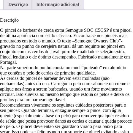
Descrição
Informação adicional
Descrição
O pincel de barbear de cerda extra Semogue SOC C5CSP é um pincel
de ótima aparência com estilo clássico. Encontra-se nos pinceis mais
procurados em todo o mundo. O texto –Semogue Owners Club”-
gravado no punho de cerejeira natural dá um requinte ao pincel em
conjunto com as cerdas de javali puro de qualidade e seleção extra.
Pincel lendário e de óptimo desempenho. Fabricado manualmente em
Portugal.
Na parte superior do punho consta um anel “prateado” em alumínio
que contêm o pelo de cerdas de primeira qualidade.
As cerdas do pincel de barbear devem estar molhadas (não
encharcadas) antes do uso. Carregue o pelo com sabonete ou creme e
aplique nas áreas a serem barbeadas, usando um forte movimento
circular. Isso suaviza ao mesmo tempo que esfolia os pelos e deixa-os
prontos para um barbear agradável.
Recomendamos vivamente os seguintes cuidados posteriores para o
seu pincel:-Quando terminar, enxague sempre o pincel com água
quente (especialmente a base do pelo) para remover qualquer resíduo
de sabão que possa provocar danos às cerdas e causar a queda precoce
do pelo. O pincel deve então ser guardado virado para baixo para
secar. Isso pode ser feito usando um suporte de pincel evitando assim