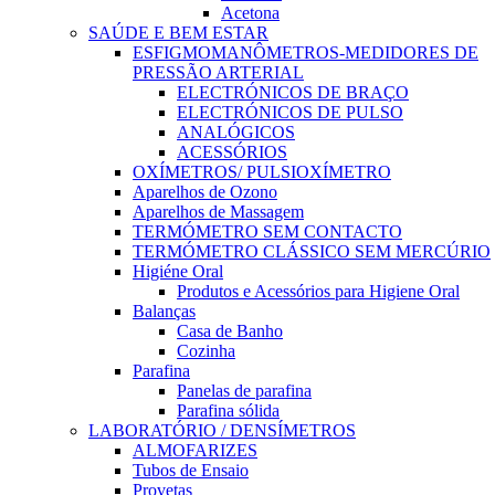
Acetona
SAÚDE E BEM ESTAR
ESFIGMOMANÔMETROS-MEDIDORES DE
PRESSÃO ARTERIAL
ELECTRÓNICOS DE BRAÇO
ELECTRÓNICOS DE PULSO
ANALÓGICOS
ACESSÓRIOS
OXÍMETROS/ PULSIOXÍMETRO
Aparelhos de Ozono
Aparelhos de Massagem
TERMÓMETRO SEM CONTACTO
TERMÓMETRO CLÁSSICO SEM MERCÚRIO
Higiéne Oral
Produtos e Acessórios para Higiene Oral
Balanças
Casa de Banho
Cozinha
Parafina
Panelas de parafina
Parafina sólida
LABORATÓRIO / DENSÍMETROS
ALMOFARIZES
Tubos de Ensaio
Provetas