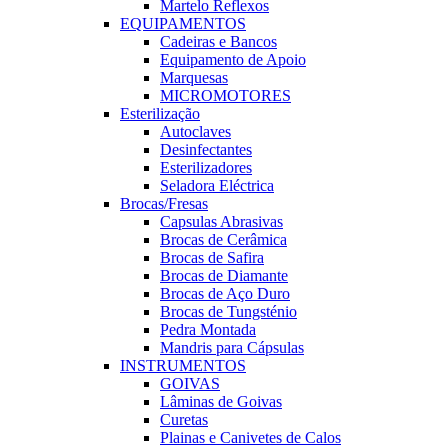
Martelo Reflexos
EQUIPAMENTOS
Cadeiras e Bancos
Equipamento de Apoio
Marquesas
MICROMOTORES
Esterilização
Autoclaves
Desinfectantes
Esterilizadores
Seladora Eléctrica
Brocas/Fresas
Capsulas Abrasivas
Brocas de Cerâmica
Brocas de Safira
Brocas de Diamante
Brocas de Aço Duro
Brocas de Tungsténio
Pedra Montada
Mandris para Cápsulas
INSTRUMENTOS
GOIVAS
Lâminas de Goivas
Curetas
Plainas e Canivetes de Calos